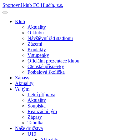
Sportovní klub FC Hlučín, z.s.
Klub
Aktuality
O klubu
Návštěvní řád stadionu
Zázemí
Kontakty
Vstupenky
Oficiální prezentace klubu
Členské příspěvky
Fotbalová školička
Zápasy
Aktuality
'A' tým
Letní příprava
Aktuality
Soupiska
Realizační tým
Zápasy
Tabulka
Naše družstva
U19
Aktuality