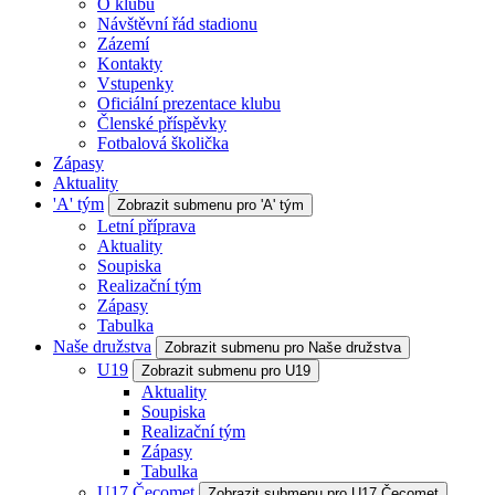
O klubu
Návštěvní řád stadionu
Zázemí
Kontakty
Vstupenky
Oficiální prezentace klubu
Členské příspěvky
Fotbalová školička
Zápasy
Aktuality
'A' tým
Zobrazit submenu pro 'A' tým
Letní příprava
Aktuality
Soupiska
Realizační tým
Zápasy
Tabulka
Naše družstva
Zobrazit submenu pro Naše družstva
U19
Zobrazit submenu pro U19
Aktuality
Soupiska
Realizační tým
Zápasy
Tabulka
U17 Čecomet
Zobrazit submenu pro U17 Čecomet