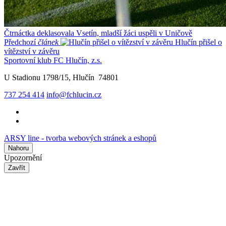
Čtrnáctka deklasovala Vsetín, mladší žáci uspěli v Uničově
Předchozí
článek
Hlučín přišel o
vítězství v závěru
Sportovní klub FC Hlučín, z.s.
U Stadionu 1798/15, Hlučín 74801
737 254 414
info@fchlucin.cz
ARSY line - tvorba webových stránek a eshopů
Nahoru
Upozornění
Zavřít