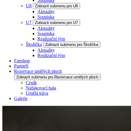
Soupiska
U8
Zobrazit submenu pro U8
Aktuality
Soupiska
U7
Zobrazit submenu pro U7
Aktuality
Soupiska
Realizační tým
Školička
Zobrazit submenu pro Školička
Aktuality
Realizační tým
Fanshop
Partneři
Rezervace umělých ploch
Zobrazit submenu pro Rezervace umělých ploch
Ceník
Nafukovací hala
Umělá tráva
Galerie