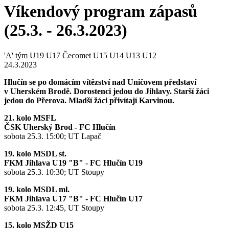
Víkendový program zápasů
(25.3. - 26.3.2023)
'A' tým
U19
U17 Čecomet
U15
U14
U13
U12
24.3.2023
Hlučín se po domácím vítězství nad Uničovem představí
v Uherském Brodě. Dorostenci jedou do Jihlavy. Starší žáci
jedou do Přerova. Mladší žáci přivítají Karvinou.
21. kolo MSFL
ČSK Uherský Brod - FC Hlučín
sobota 25.3. 15:00; UT Lapač
19. kolo MSDL st.
FKM Jihlava U19 "B" - FC Hlučín U19
sobota 25.3. 10:30; UT Stoupy
19. kolo MSDL ml.
FKM Jihlava U17 "B" - FC Hlučín U17
sobota 25.3. 12:45, UT Stoupy
15. kolo MSŽD U15