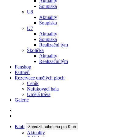
Aktuality
Soupiska
U8
Aktuality
Soupiska
U7
Aktuality
Soupiska
Realizační tým
Školička
Aktuality
Realizační tým
Fanshop
Partneři
Rezervace umělých ploch
Ceník
Nafukovací hala
Umělá tráva
Galerie
Klub
Zobrazit submenu pro Klub
Aktuality