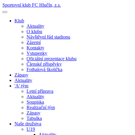
Sportovní klub FC Hlučín, z.s.
Klub
Aktuality
O klubu
Návštěvní řád stadionu
Zázemí
Kontakty
Vstupenky
Oficiální prezentace klubu
Členské příspěvky
Fotbalová školička
Zápasy
Aktuality
'A' tým
Letní příprava
Aktuality
Soupiska
Realizační tým
Zápasy
Tabulka
Naše družstva
U19
Aktuality