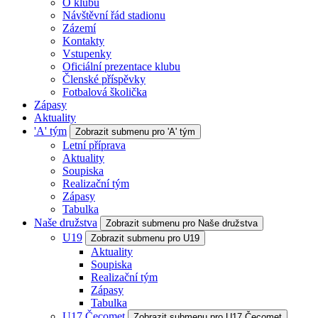
O klubu
Návštěvní řád stadionu
Zázemí
Kontakty
Vstupenky
Oficiální prezentace klubu
Členské příspěvky
Fotbalová školička
Zápasy
Aktuality
'A' tým
Zobrazit submenu pro 'A' tým
Letní příprava
Aktuality
Soupiska
Realizační tým
Zápasy
Tabulka
Naše družstva
Zobrazit submenu pro Naše družstva
U19
Zobrazit submenu pro U19
Aktuality
Soupiska
Realizační tým
Zápasy
Tabulka
U17 Čecomet
Zobrazit submenu pro U17 Čecomet