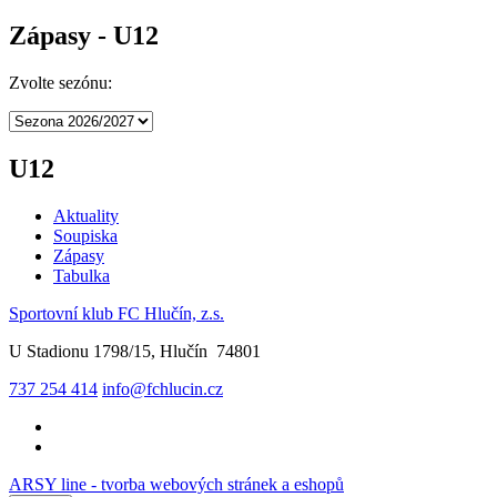
Zápasy - U12
Zvolte sezónu:
U12
Aktuality
Soupiska
Zápasy
Tabulka
Sportovní klub FC Hlučín, z.s.
U Stadionu 1798/15, Hlučín 74801
737 254 414
info@fchlucin.cz
ARSY line - tvorba webových stránek a eshopů