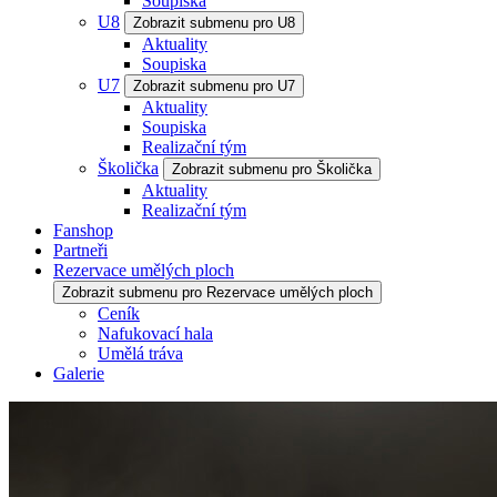
Soupiska
U8
Zobrazit submenu pro U8
Aktuality
Soupiska
U7
Zobrazit submenu pro U7
Aktuality
Soupiska
Realizační tým
Školička
Zobrazit submenu pro Školička
Aktuality
Realizační tým
Fanshop
Partneři
Rezervace umělých ploch
Zobrazit submenu pro Rezervace umělých ploch
Ceník
Nafukovací hala
Umělá tráva
Galerie