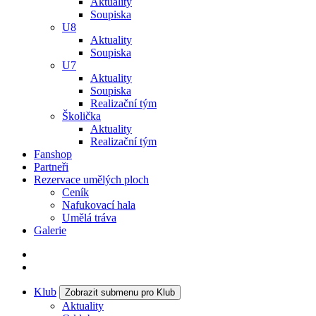
Aktuality
Soupiska
U8
Aktuality
Soupiska
U7
Aktuality
Soupiska
Realizační tým
Školička
Aktuality
Realizační tým
Fanshop
Partneři
Rezervace umělých ploch
Ceník
Nafukovací hala
Umělá tráva
Galerie
Klub
Zobrazit submenu pro Klub
Aktuality