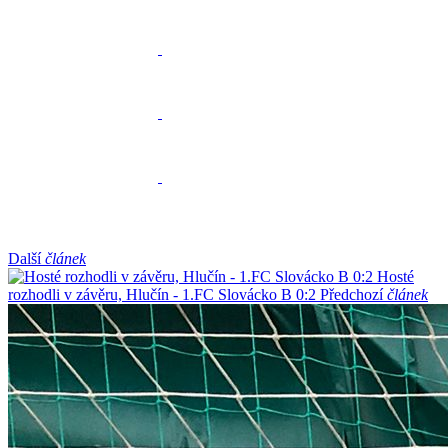
Další
článek
Hosté
rozhodli v závěru, Hlučín - 1.FC Slovácko B 0:2
Předchozí
článek