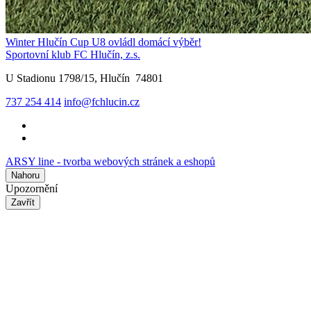
Winter Hlučín Cup U8 ovládl domácí výběr!
Sportovní klub FC Hlučín, z.s.
U Stadionu 1798/15, Hlučín 74801
737 254 414
info@fchlucin.cz
ARSY line - tvorba webových stránek a eshopů
Nahoru
Upozornění
Zavřít