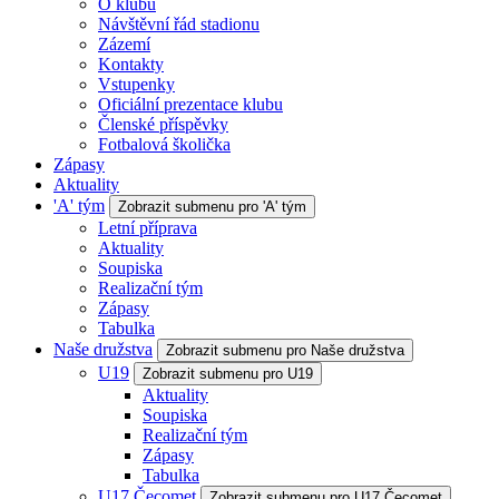
O klubu
Návštěvní řád stadionu
Zázemí
Kontakty
Vstupenky
Oficiální prezentace klubu
Členské příspěvky
Fotbalová školička
Zápasy
Aktuality
'A' tým
Zobrazit submenu pro 'A' tým
Letní příprava
Aktuality
Soupiska
Realizační tým
Zápasy
Tabulka
Naše družstva
Zobrazit submenu pro Naše družstva
U19
Zobrazit submenu pro U19
Aktuality
Soupiska
Realizační tým
Zápasy
Tabulka
U17 Čecomet
Zobrazit submenu pro U17 Čecomet