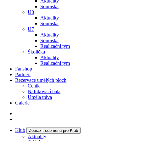
Aktuality
Soupiska
U8
Aktuality
Soupiska
U7
Aktuality
Soupiska
Realizační tým
Školička
Aktuality
Realizační tým
Fanshop
Partneři
Rezervace umělých ploch
Ceník
Nafukovací hala
Umělá tráva
Galerie
Klub
Zobrazit submenu pro Klub
Aktuality