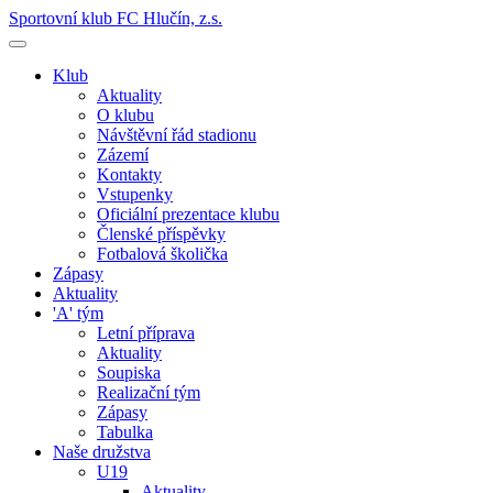
Sportovní klub FC Hlučín, z.s.
Klub
Aktuality
O klubu
Návštěvní řád stadionu
Zázemí
Kontakty
Vstupenky
Oficiální prezentace klubu
Členské příspěvky
Fotbalová školička
Zápasy
Aktuality
'A' tým
Letní příprava
Aktuality
Soupiska
Realizační tým
Zápasy
Tabulka
Naše družstva
U19
Aktuality