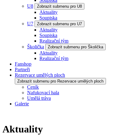
Soupiska
U8
Zobrazit submenu pro U8
Aktuality
Soupiska
U7
Zobrazit submenu pro U7
Aktuality
Soupiska
Realizační tým
Školička
Zobrazit submenu pro Školička
Aktuality
Realizační tým
Fanshop
Partneři
Rezervace umělých ploch
Zobrazit submenu pro Rezervace umělých ploch
Ceník
Nafukovací hala
Umělá tráva
Galerie
Aktuality