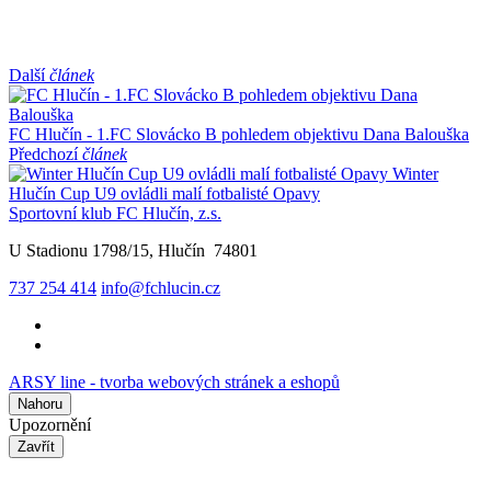
Další
článek
FC Hlučín - 1.FC Slovácko B pohledem objektivu Dana Balouška
Předchozí
článek
Winter
Hlučín Cup U9 ovládli malí fotbalisté Opavy
Sportovní klub FC Hlučín, z.s.
U Stadionu 1798/15, Hlučín 74801
737 254 414
info@fchlucin.cz
ARSY line - tvorba webových stránek a eshopů
Nahoru
Upozornění
Zavřít