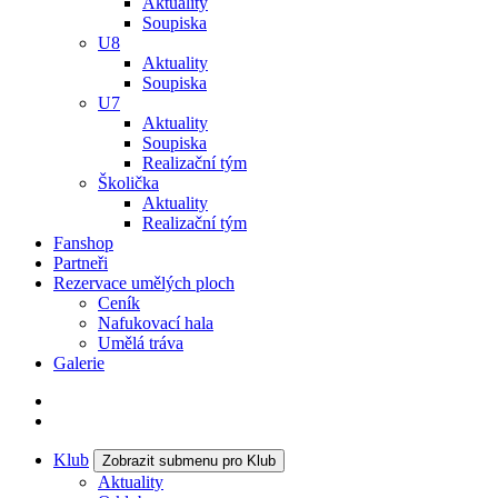
Aktuality
Soupiska
U8
Aktuality
Soupiska
U7
Aktuality
Soupiska
Realizační tým
Školička
Aktuality
Realizační tým
Fanshop
Partneři
Rezervace umělých ploch
Ceník
Nafukovací hala
Umělá tráva
Galerie
Klub
Zobrazit submenu pro Klub
Aktuality