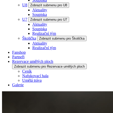
Soupiska
U8
Zobrazit submenu pro U8
Aktuality
Soupiska
U7
Zobrazit submenu pro U7
Aktuality
Soupiska
Realizační tým
Školička
Zobrazit submenu pro Školička
Aktuality
Realizační tým
Fanshop
Partneři
Rezervace umělých ploch
Zobrazit submenu pro Rezervace umělých ploch
Ceník
Nafukovací hala
Umělá tráva
Galerie