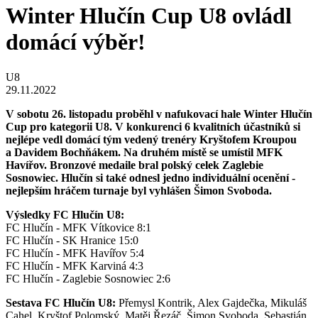
Winter Hlučín Cup U8 ovládl
domácí výběr!
U8
29.11.2022
V sobotu 26. listopadu proběhl v nafukovací hale Winter Hlučín
Cup pro kategorii U8. V konkurenci 6 kvalitních účastníků si
nejlépe vedl domácí tým vedený trenéry Kryštofem Kroupou
a Davidem Bochňákem. Na druhém místě se umístil MFK
Havířov. Bronzové medaile bral polský celek Zaglebie
Sosnowiec. Hlučín si také odnesl jedno individuální ocenění -
nejlepším hráčem turnaje byl vyhlášen Šimon Svoboda.
Výsledky FC Hlučín U8:
FC Hlučín - MFK Vítkovice 8:1
FC Hlučín - SK Hranice 15:0
FC Hlučín - MFK Havířov 5:4
FC Hlučín - MFK Karviná 4:3
FC Hlučín - Zaglebie Sosnowiec 2:6
Sestava FC Hlučín U8:
Přemysl Kontrik, Alex Gajdečka, Mikuláš
Cahel, Kryštof Polomský, Matěj Řezáč, Šimon Svoboda, Sebastián