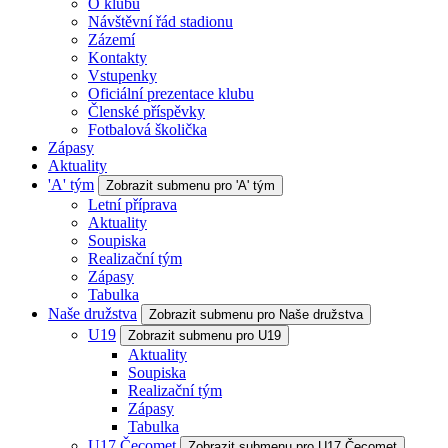
O klubu
Návštěvní řád stadionu
Zázemí
Kontakty
Vstupenky
Oficiální prezentace klubu
Členské příspěvky
Fotbalová školička
Zápasy
Aktuality
'A' tým
Zobrazit submenu pro 'A' tým
Letní příprava
Aktuality
Soupiska
Realizační tým
Zápasy
Tabulka
Naše družstva
Zobrazit submenu pro Naše družstva
U19
Zobrazit submenu pro U19
Aktuality
Soupiska
Realizační tým
Zápasy
Tabulka
U17 Čecomet
Zobrazit submenu pro U17 Čecomet