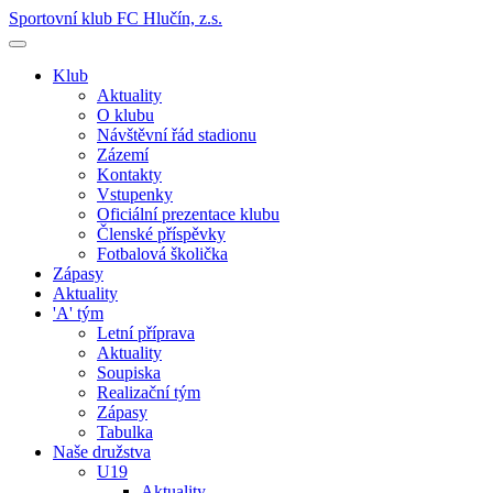
Sportovní klub FC Hlučín, z.s.
Klub
Aktuality
O klubu
Návštěvní řád stadionu
Zázemí
Kontakty
Vstupenky
Oficiální prezentace klubu
Členské příspěvky
Fotbalová školička
Zápasy
Aktuality
'A' tým
Letní příprava
Aktuality
Soupiska
Realizační tým
Zápasy
Tabulka
Naše družstva
U19
Aktuality