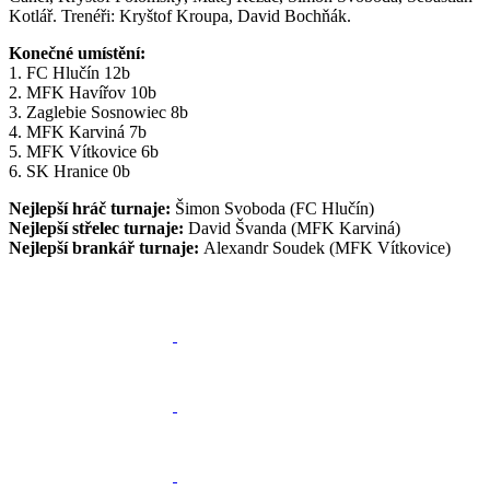
Kotlář. Trenéři: Kryštof Kroupa, David Bochňák.
Konečné umístění:
1. FC Hlučín 12b
2. MFK Havířov 10b
3. Zaglebie Sosnowiec 8b
4. MFK Karviná 7b
5. MFK Vítkovice 6b
6. SK Hranice 0b
Nejlepší hráč turnaje:
Šimon Svoboda (FC Hlučín)
Nejlepší střelec turnaje:
David Švanda (MFK Karviná)
Nejlepší brankář turnaje:
Alexandr Soudek (MFK Vítkovice)