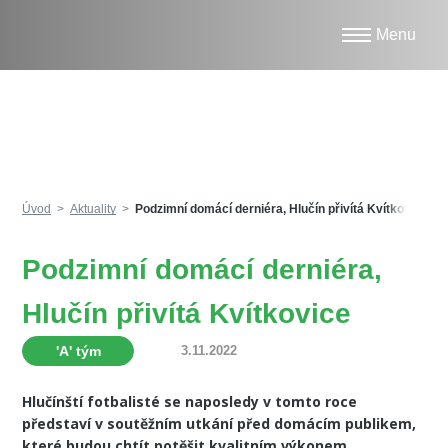
Aktuality
Úvod
Aktuality
Podzimní domácí derniéra, Hlučín přivítá Kvítkovice
Podzimní domácí derniéra,
Hlučín přivítá Kvítkovice
'A' tým
3.11.2022
Hlučínští fotbalisté se naposledy v tomto roce
představí v soutěžním utkání před domácím publikem,
které budou chtít potěšit kvalitním výkonem