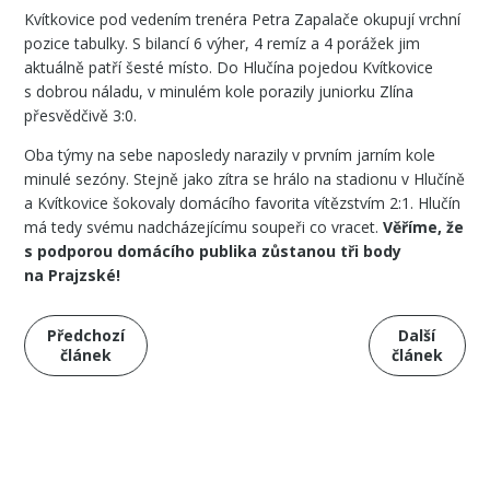
Kvítkovice pod vedením trenéra Petra Zapalače okupují vrchní
pozice tabulky. S bilancí 6 výher, 4 remíz a 4 porážek jim
aktuálně patří šesté místo. Do Hlučína pojedou Kvítkovice
s dobrou náladu, v minulém kole porazily juniorku Zlína
přesvědčivě 3:0.
Oba týmy na sebe naposledy narazily v prvním jarním kole
minulé sezóny. Stejně jako zítra se hrálo na stadionu v Hlučíně
a Kvítkovice šokovaly domácího favorita vítězstvím 2:1. Hlučín
má tedy svému nadcházejícímu soupeři co vracet.
Věříme, že
s podporou domácího publika zůstanou tři body
na Prajzské!
Předchozí
Další
článek
článek