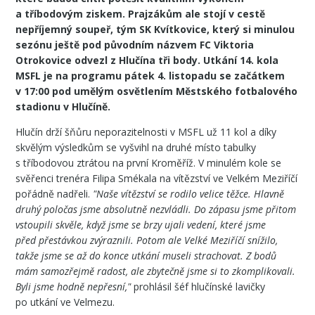
a tříbodovým ziskem. Prajzákům ale stojí v cestě
nepříjemný soupeř, tým SK Kvítkovice, který si minulou
sezónu ještě pod původním názvem FC Viktoria
Otrokovice odvezl z Hlučína tři body. Utkání 14. kola
MSFL je na programu pátek 4. listopadu se začátkem
v 17:00 pod umělým osvětlením Městského fotbalového
stadionu v Hlučíně.
Hlučín drží šňůru neporazitelnosti v MSFL už 11 kol a díky
skvělým výsledkům se vyšvihl na druhé místo tabulky
s tříbodovou ztrátou na první Kroměříž. V minulém kole se
svěřenci trenéra Filipa Smékala na vítězství ve Velkém Meziříčí
pořádně nadřeli.
"Naše vítězství se rodilo velice těžce. Hlavně
druhý poločas jsme absolutně nezvládli. Do zápasu jsme přitom
vstoupili skvěle, když jsme se brzy ujali vedení, které jsme
před přestávkou zvýraznili. Potom ale Velké Meziříčí snížilo,
takže jsme se až do konce utkání museli strachovat. Z bodů
mám samozřejmě radost, ale zbytečně jsme si to zkomplikovali.
Byli jsme hodně nepřesní,"
prohlásil šéf hlučínské lavičky
po utkání ve Velmezu.