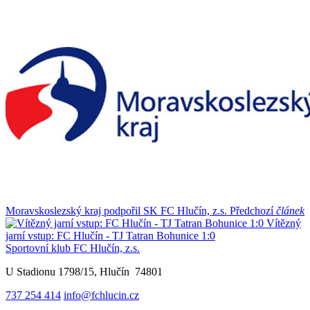
Moravskoslezský kraj podpořil SK FC Hlučín, z.s.
Předchozí
článek
Vítězný
jarní vstup: FC Hlučín - TJ Tatran Bohunice 1:0
Sportovní klub FC Hlučín, z.s.
U Stadionu 1798/15, Hlučín 74801
737 254 414
info@fchlucin.cz