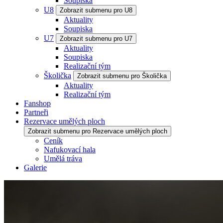
Soupiska
U8
Zobrazit submenu pro U8
Aktuality
Soupiska
U7
Zobrazit submenu pro U7
Aktuality
Soupiska
Realizační tým
Školička
Zobrazit submenu pro Školička
Aktuality
Realizační tým
Fanshop
Partneři
Rezervace umělých ploch
Zobrazit submenu pro Rezervace umělých ploch
Ceník
Nafukovací hala
Umělá tráva
Galerie