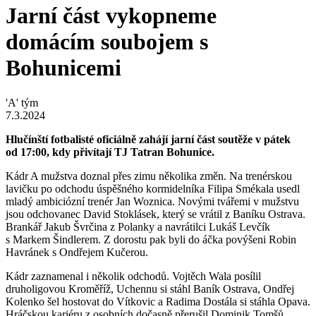
Jarní část vykopneme
domácím soubojem s
Bohunicemi
'A' tým
7.3.2024
Hlučínští fotbalisté oficiálně zahájí jarní část soutěže v pátek
od 17:00, kdy přivítají TJ Tatran Bohunice.
Kádr A mužstva doznal přes zimu několika změn. Na trenérskou
lavičku po odchodu úspěšného kormidelníka Filipa Smékala usedl
mladý ambiciózní trenér Jan Woznica. Novými tvářemi v mužstvu
jsou odchovanec David Stoklásek, který se vrátil z Baníku Ostrava.
Brankář Jakub Švrčina z Polanky a navrátilci Lukáš Levčík
s Markem Šindlerem. Z dorostu pak byli do áčka povýšeni Robin
Havránek s Ondřejem Kučerou.
Kádr zaznamenal i několik odchodů. Vojtěch Wala posílil
druholigovou Kroměříž, Uchennu si stáhl Baník Ostrava, Ondřej
Kolenko šel hostovat do Vítkovic a Radima Dostála si stáhla Opava.
Hráčskou kariéru z osobních dočasně přerušil Dominik Tomšů.