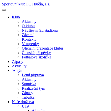
Sportovní klub FC Hlučín, z.s.
Klub
Aktuality
O klubu
Návštěvní řád stadionu
Zázemí
Kontakty
Vstupenky
Oficiální prezentace klubu
Členské příspěvky
Fotbalová školička
Zápasy
Aktuality
'A' tým
Letní příprava
Aktuality
Soupiska
Realizační tým
Zápasy
Tabulka
Naše družstva
U19
Aktuality