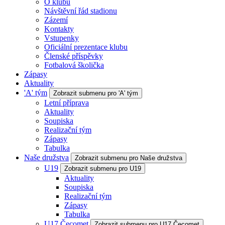
O klubu
Návštěvní řád stadionu
Zázemí
Kontakty
Vstupenky
Oficiální prezentace klubu
Členské příspěvky
Fotbalová školička
Zápasy
Aktuality
'A' tým
Zobrazit submenu pro 'A' tým
Letní příprava
Aktuality
Soupiska
Realizační tým
Zápasy
Tabulka
Naše družstva
Zobrazit submenu pro Naše družstva
U19
Zobrazit submenu pro U19
Aktuality
Soupiska
Realizační tým
Zápasy
Tabulka
U17 Čecomet
Zobrazit submenu pro U17 Čecomet