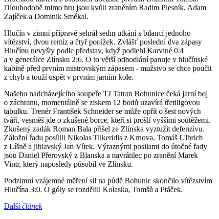
Dlouhodobě mimo hru jsou kvůli zraněním Radim Plesník, Adam
Zajíček a Dominik Smékal.
Hlučín v zimní přípravě sehrál sedm utkání s bilancí jednoho
vítězství, dvou remíz a čtyř porážek. Zvlášť poslední dva zápasy
Hlučínu nevyšly podle představ, když podlehl Karviné 0:4
a v generálce Zlínsku 2:6. O to větší odhodlání panuje v hlučínské
kabině před prvním mistrovským zápasem - mužstvo se chce poučit
z chyb a touží uspět v prvním jarním kole.
Našeho nadcházejícího soupeře TJ Tatran Bohunice čeká jarní boj
o záchranu, momentálně se ziskem 12 bodů uzavírá třetiligovou
tabulku. Trenér František Schneider se může opřít o šest nových
tváří, vesměš jde o zkušené borce, kteří si prošli vyššími soutěžemi.
Zkušený zadák Roman Bala přišel ze Zlínska vyztužit defenzívu.
Záložní řadu posílili Nikolas Tilkeridis z Krnova, Tomáš Ulbrich
z Líšně a jihlavský Jan Vítek. Výraznými posilami do útočné řady
jsou Daniel Přerovský z Blanska a navrátilec po zranění Marek
Vintr, který naposledy působil ve Zlínsku.
Podzimní vzájemné měření sil na půdě Bohunic skončilo vítězstvím
Hlučína 3:0. O góly se rozdělili Kolaska, Tomšů a Ptáček.
Další
článek