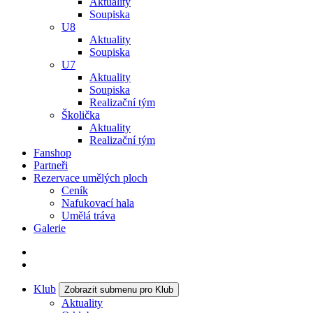
Aktuality
Soupiska
U8
Aktuality
Soupiska
U7
Aktuality
Soupiska
Realizační tým
Školička
Aktuality
Realizační tým
Fanshop
Partneři
Rezervace umělých ploch
Ceník
Nafukovací hala
Umělá tráva
Galerie
Klub
Zobrazit submenu pro Klub
Aktuality