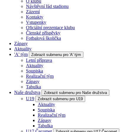
O klubu
Návštěvní řád stadionu
Zázemí
Kontakty
Vstupenky
Oficiální prezentace klubu
Členské příspěvky
Fotbalová školička
Zápasy
Aktuality
'A' tým
Zobrazit submenu pro 'A' tým
Letní příprava
Aktuality
Soupiska
Realizační tým
Zápasy
Tabulka
Naše družstva
Zobrazit submenu pro Naše družstva
U19
Zobrazit submenu pro U19
Aktuality
Soupiska
Realizační tým
Zápasy
Tabulka
U17 Čecomet
Zobrazit submenu pro U17 Čecomet