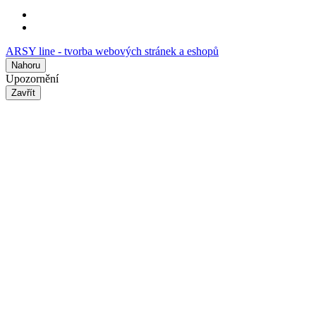
ARSY line - tvorba webových stránek a eshopů
Nahoru
Upozornění
Zavřít