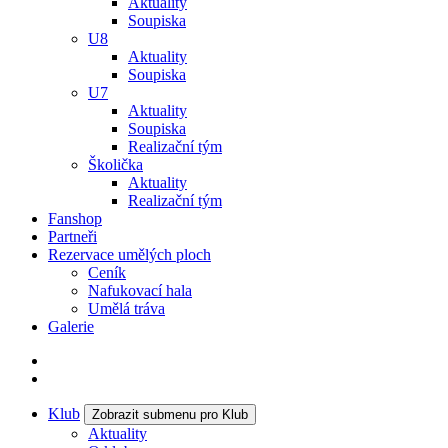
Aktuality
Soupiska
U8
Aktuality
Soupiska
U7
Aktuality
Soupiska
Realizační tým
Školička
Aktuality
Realizační tým
Fanshop
Partneři
Rezervace umělých ploch
Ceník
Nafukovací hala
Umělá tráva
Galerie
Klub
Zobrazit submenu pro Klub
Aktuality