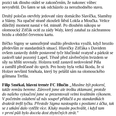
pozici tak dlouho otálel se zakončením, že nakonec vůbec
nevystřelil. Do šaten se tak odcházelo za nerozhodného stavu.
Druhý poločas otevřely jedovaté rány domácího Slavíčka, Slaměny
a Slámy. Na opačné straně zkoušeli štěstí Lokša a Moučka. Velice
důležitý moment nastal v 64. minutě. Po dlouhém nákopu se
olomoucký Zifčák ocitl za zády Waly, který zatahal za záchrannou
brzdu a obdržel červenou kartu.
Béčko Sigmy se samozřejmě snažilo přesilovku využít, když hrozilo
především ze standardních situací. Hlavičky Zifčáka s Davidem
ovšem zastavily dobře postavené tyče hlučínské svatyně a párkrát se
zaskvěl také pozorný Lapeš. Těsně před závěrečným hvizdem se
síly na hřišti srovnaly. Holzera totiž zastavil nedovoleně Piňa
a zamířil předčasně do sprch. Pro hosty byla velká škoda, že si
Holzer nevšiml Smékala, který by pelášil sám na olomouckého
gólmana Trefila.
Filip Smékal, hlavní trenér FC Hlučín
„Musíme být pokorní,
takže remízu bereme. Zároveň jsme ale trošku zklamaní, protože
do našeho vyloučení jsme se prezentovali velmi kvalitním výkonem.
V početním oslabení už nás soupeř přitlačil a po standardkách
dvakrát trefil tyčku. Přestože Sigma nastoupila s posilami z áčka, tak
se z utkání dalo vytěžit více. Kluky musím pochválit, i když tam
v první půli bylo docela dost zbytečných ztrát."