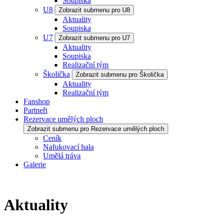
Soupiska
U8
Zobrazit submenu pro U8
Aktuality
Soupiska
U7
Zobrazit submenu pro U7
Aktuality
Soupiska
Realizační tým
Školička
Zobrazit submenu pro Školička
Aktuality
Realizační tým
Fanshop
Partneři
Rezervace umělých ploch
Zobrazit submenu pro Rezervace umělých ploch
Ceník
Nafukovací hala
Umělá tráva
Galerie
Aktuality