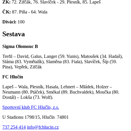
ŽK:
72. Žifčák, 76. Slavíček - 29. Plesník, 85. Lapeš
ČK:
87. Piňa - 64. Wala
Diváci:
100
Sestava
Sigma Olomouc B
Trefil – David, Galus, Langer (59. Yunis), Matoušek (34. Hadaš),
Sláma (83. Vymětalík), Slaměna (83. Fiala), Slavíček, Šíp (59.
Pina), Vepřek, Zifčák
FC Hlučín
Lapeš – Wala, Plesník, Hasala, Lehnert – Mládek, Holzer –
Neumann (80. Ptáček), Smékal (89. Buchvaldek), Moučka (80.
Dostál) – Lokša (73. Wolf).
Sportovní klub FC Hlučín, z.s.
U Stadionu 1798/15, Hlučín 74801
737 254 414
info@fchlucin.cz