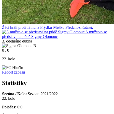
Žáci hráli proti Třinci a Frýdku-Místku
Předchozí
článek
A mužstvo se
představí na půdě Sigmy Olomouc
3.
odehráno
dubna
0
:
0
22. kolo
Report zápasu
Statistiky
Sezóna / Kolo:
Sezona 2021/2022
22. kolo
Poločas:
0:0