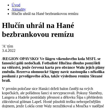
Úvod
Aktuality
Hlučín uhrál na Hané bezbrankovou remízu
Hlučín uhrál na Hané
bezbrankovou remízu
'A' tým
3.4.2022
/REGION OPAVSKO/ Ve šlágru víkendového kola MSFL se
fanoušci gólů nedočkali. Fotbalisté Hlučína dlouho pomýšleli
na vítězství, jenže červená karta pro obránce Walu jejich plány
změnila. Rezerva olomoucké Sigmy navíc nastoupila s několika
posilami z prvoligového áčka, takže výslednou remízu Slezané
brali.
V prvním poločase sice Hanáci drželi balon častěji na svých
kopečkách, ale pořádnou šanci si nevypracovali. Pokusy Slaměny,
Langera a Hadeše postrádaly přesnost a dělovku Šípa s přehledem
zlikvidoval gólman Lapeš. Hosté působili trošku nebezpečnějším
dojmem, jenže Lokša centr Waly nezužitkoval a Moučka v nadějné