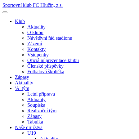
Sportovní klub FC Hlučín, z.s.
Klub
Aktuality
O klubu
Návštěvní řád stadionu
Zázemí
Kontakty
Vstupenky
Oficiální prezentace klubu
Členské příspěvky
Fotbalová školička
Zápasy
Aktuality
'A' tým
Letní příprava
Aktuality
Soupiska
Realizační tým
Zápasy
Tabulka
Naše družstva
U19
Aktuality