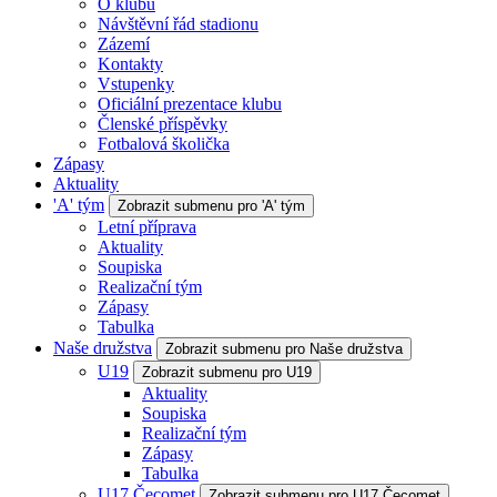
O klubu
Návštěvní řád stadionu
Zázemí
Kontakty
Vstupenky
Oficiální prezentace klubu
Členské příspěvky
Fotbalová školička
Zápasy
Aktuality
'A' tým
Zobrazit submenu pro 'A' tým
Letní příprava
Aktuality
Soupiska
Realizační tým
Zápasy
Tabulka
Naše družstva
Zobrazit submenu pro Naše družstva
U19
Zobrazit submenu pro U19
Aktuality
Soupiska
Realizační tým
Zápasy
Tabulka
U17 Čecomet
Zobrazit submenu pro U17 Čecomet