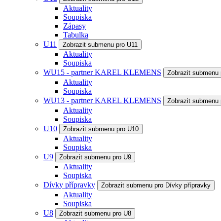
Aktuality
Soupiska
Zápasy
Tabulka
U11
Zobrazit submenu pro U11
Aktuality
Soupiska
WU15 - partner KAREL KLEMENS
Zobrazit submenu
Aktuality
Soupiska
WU13 - partner KAREL KLEMENS
Zobrazit submenu
Aktuality
Soupiska
U10
Zobrazit submenu pro U10
Aktuality
Soupiska
U9
Zobrazit submenu pro U9
Aktuality
Soupiska
Dívky přípravky
Zobrazit submenu pro Dívky přípravky
Aktuality
Soupiska
U8
Zobrazit submenu pro U8