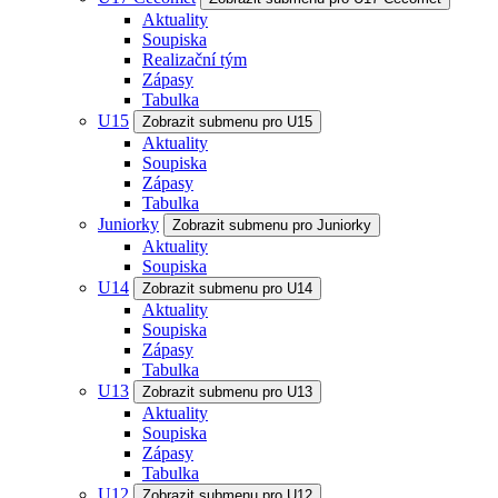
Aktuality
Soupiska
Realizační tým
Zápasy
Tabulka
U15
Zobrazit submenu pro U15
Aktuality
Soupiska
Zápasy
Tabulka
Juniorky
Zobrazit submenu pro Juniorky
Aktuality
Soupiska
U14
Zobrazit submenu pro U14
Aktuality
Soupiska
Zápasy
Tabulka
U13
Zobrazit submenu pro U13
Aktuality
Soupiska
Zápasy
Tabulka
U12
Zobrazit submenu pro U12