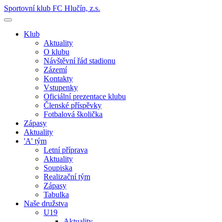
Sportovní klub FC Hlučín, z.s.
Klub
Aktuality
O klubu
Návštěvní řád stadionu
Zázemí
Kontakty
Vstupenky
Oficiální prezentace klubu
Členské příspěvky
Fotbalová školička
Zápasy
Aktuality
'A' tým
Letní příprava
Aktuality
Soupiska
Realizační tým
Zápasy
Tabulka
Naše družstva
U19
Aktuality