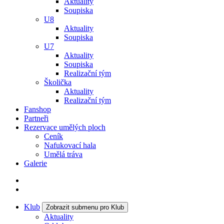
Aktuality
Soupiska
U8
Aktuality
Soupiska
U7
Aktuality
Soupiska
Realizační tým
Školička
Aktuality
Realizační tým
Fanshop
Partneři
Rezervace umělých ploch
Ceník
Nafukovací hala
Umělá tráva
Galerie
Klub
Zobrazit submenu pro Klub
Aktuality