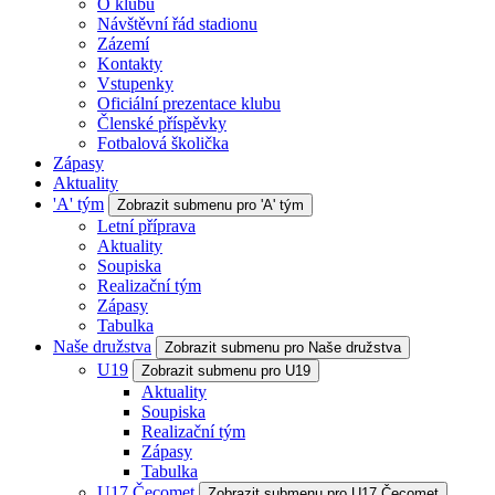
O klubu
Návštěvní řád stadionu
Zázemí
Kontakty
Vstupenky
Oficiální prezentace klubu
Členské příspěvky
Fotbalová školička
Zápasy
Aktuality
'A' tým
Zobrazit submenu pro 'A' tým
Letní příprava
Aktuality
Soupiska
Realizační tým
Zápasy
Tabulka
Naše družstva
Zobrazit submenu pro Naše družstva
U19
Zobrazit submenu pro U19
Aktuality
Soupiska
Realizační tým
Zápasy
Tabulka
U17 Čecomet
Zobrazit submenu pro U17 Čecomet