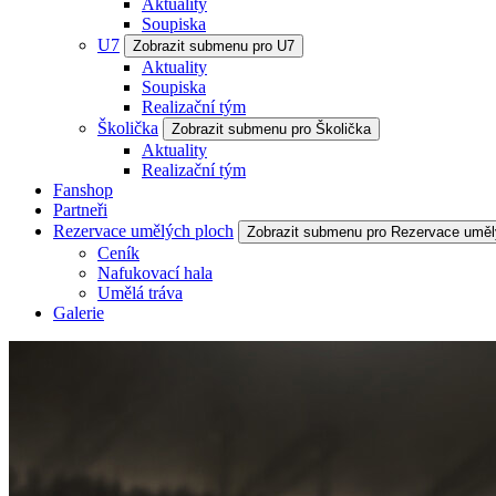
Aktuality
Soupiska
U7
Zobrazit submenu pro U7
Aktuality
Soupiska
Realizační tým
Školička
Zobrazit submenu pro Školička
Aktuality
Realizační tým
Fanshop
Partneři
Rezervace umělých ploch
Zobrazit submenu pro Rezervace uměl
Ceník
Nafukovací hala
Umělá tráva
Galerie