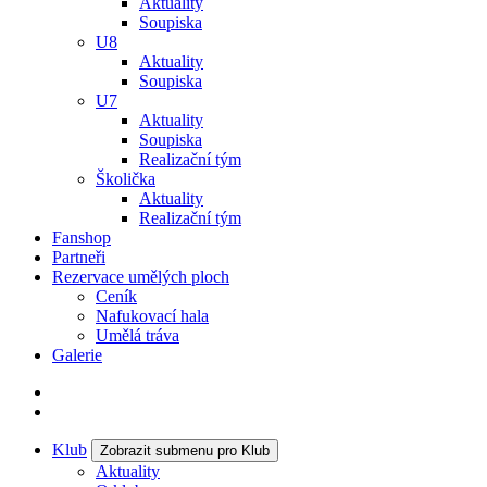
Aktuality
Soupiska
U8
Aktuality
Soupiska
U7
Aktuality
Soupiska
Realizační tým
Školička
Aktuality
Realizační tým
Fanshop
Partneři
Rezervace umělých ploch
Ceník
Nafukovací hala
Umělá tráva
Galerie
Klub
Zobrazit submenu pro Klub
Aktuality