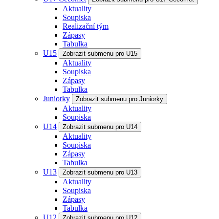
Aktuality
Soupiska
Realizační tým
Zápasy
Tabulka
U15
Zobrazit submenu pro U15
Aktuality
Soupiska
Zápasy
Tabulka
Juniorky
Zobrazit submenu pro Juniorky
Aktuality
Soupiska
U14
Zobrazit submenu pro U14
Aktuality
Soupiska
Zápasy
Tabulka
U13
Zobrazit submenu pro U13
Aktuality
Soupiska
Zápasy
Tabulka
U12
Zobrazit submenu pro U12