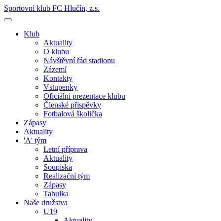
Sportovní klub FC Hlučín, z.s.
Klub
Aktuality
O klubu
Návštěvní řád stadionu
Zázemí
Kontakty
Vstupenky
Oficiální prezentace klubu
Členské příspěvky
Fotbalová školička
Zápasy
Aktuality
'A' tým
Letní příprava
Aktuality
Soupiska
Realizační tým
Zápasy
Tabulka
Naše družstva
U19
Aktuality