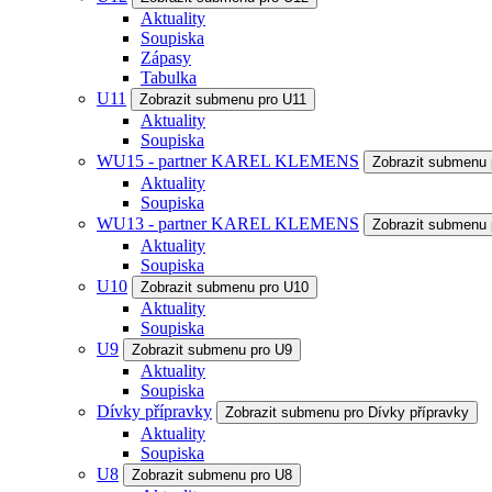
Aktuality
Soupiska
Zápasy
Tabulka
U11
Zobrazit submenu pro U11
Aktuality
Soupiska
WU15 - partner KAREL KLEMENS
Zobrazit submenu
Aktuality
Soupiska
WU13 - partner KAREL KLEMENS
Zobrazit submenu
Aktuality
Soupiska
U10
Zobrazit submenu pro U10
Aktuality
Soupiska
U9
Zobrazit submenu pro U9
Aktuality
Soupiska
Dívky přípravky
Zobrazit submenu pro Dívky přípravky
Aktuality
Soupiska
U8
Zobrazit submenu pro U8