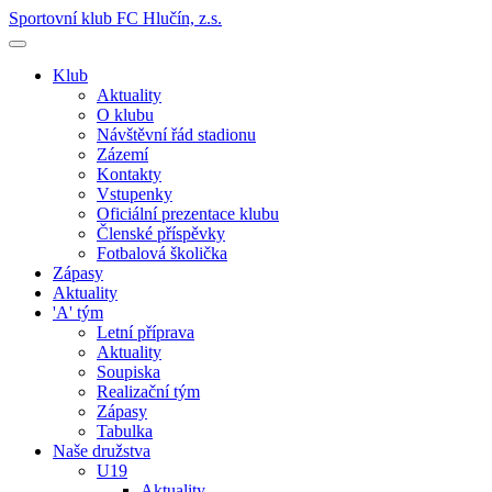
Sportovní klub FC Hlučín, z.s.
Klub
Aktuality
O klubu
Návštěvní řád stadionu
Zázemí
Kontakty
Vstupenky
Oficiální prezentace klubu
Členské příspěvky
Fotbalová školička
Zápasy
Aktuality
'A' tým
Letní příprava
Aktuality
Soupiska
Realizační tým
Zápasy
Tabulka
Naše družstva
U19
Aktuality