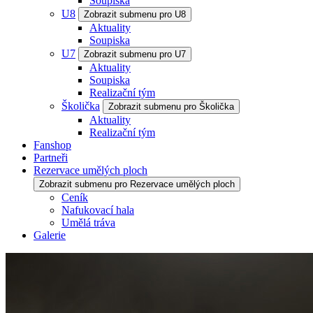
Soupiska
U8
Zobrazit submenu pro U8
Aktuality
Soupiska
U7
Zobrazit submenu pro U7
Aktuality
Soupiska
Realizační tým
Školička
Zobrazit submenu pro Školička
Aktuality
Realizační tým
Fanshop
Partneři
Rezervace umělých ploch
Zobrazit submenu pro Rezervace umělých ploch
Ceník
Nafukovací hala
Umělá tráva
Galerie