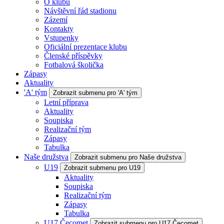
O klubu
Návštěvní řád stadionu
Zázemí
Kontakty
Vstupenky
Oficiální prezentace klubu
Členské příspěvky
Fotbalová školička
Zápasy
Aktuality
'A' tým
Zobrazit submenu pro 'A' tým
Letní příprava
Aktuality
Soupiska
Realizační tým
Zápasy
Tabulka
Naše družstva
Zobrazit submenu pro Naše družstva
U19
Zobrazit submenu pro U19
Aktuality
Soupiska
Realizační tým
Zápasy
Tabulka
U17 Čecomet
Zobrazit submenu pro U17 Čecomet