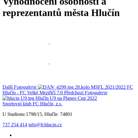
Vyhodnocení osobností a
reprezentantů města Hlučín
Další
Fotogalerie
28.kolo MSFL 2021/2022 FC
Hlučín - FC Velké Meziříčí 7:0
Předchozí
Fotogalerie
Hlučín U9 na Planeo Cup 2022
Sportovní klub FC Hlučín, z.s.
U Stadionu 1798/15, Hlučín 74801
737 254 414
info@fchlucin.cz