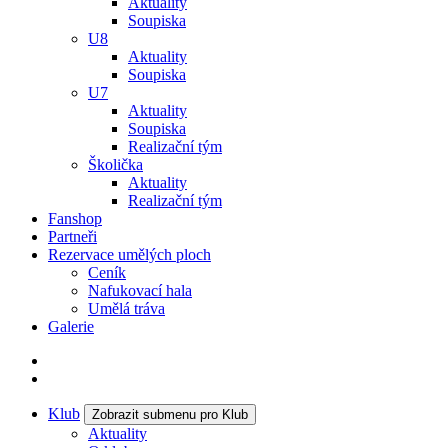
Aktuality
Soupiska
U8
Aktuality
Soupiska
U7
Aktuality
Soupiska
Realizační tým
Školička
Aktuality
Realizační tým
Fanshop
Partneři
Rezervace umělých ploch
Ceník
Nafukovací hala
Umělá tráva
Galerie
Klub
Zobrazit submenu pro Klub
Aktuality