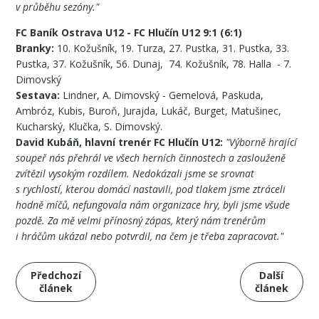
v průběhu sezóny."
FC Baník Ostrava U12 - FC Hlučín U12 9:1 (6:1)
Branky:
10. Kožušník, 19. Turza, 27. Pustka, 31. Pustka, 33.
Pustka, 37. Kožušník, 56. Dunaj, 74. Kožušník, 78. Halla - 7.
Dimovský
Sestava:
Lindner, A. Dimovský - Gemelová, Paskuda,
Ambróz, Kubis, Buroň, Jurajda, Lukáč, Burget, Matušinec,
Kucharský, Klučka, S. Dimovský.
David Kubáň, hlavní trenér FC Hlučín U12:
"Výborně hrající
soupeř nás přehrál ve všech herních činnostech a zaslouženě
zvítězil vysokým rozdílem. Nedokázali jsme se srovnat
s rychlostí, kterou domácí nastavili, pod tlakem jsme ztráceli
hodně míčů, nefungovala nám organizace hry, byli jsme všude
pozdě. Za mě velmi přínosný zápas, který nám trenérům
i hráčům ukázal nebo potvrdil, na čem je třeba zapracovat."
Předchozí
Další
článek
článek