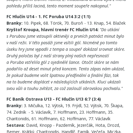
pohledu příliš laciná, tento moment soupeře nakopnul."
FC Hlučín U14 - 1. FC Poruba U14 3:2 (1:1)
Branky:
10. Pipek, 68. Török, 70. Buroň - 13. Knap, 54. Blažek
Kryštof Kroupa, hlavní trenér FC Hlučín U14:
"Do utkání
s Porubou jsme vstoupili aktivněji a prvních patnáct minut bylo
v naší režii. V této pasáži jsme vsítili gól. Nicméně po tomto
úseku hry jsme vypadli z tempa a soupeř dokázal srovnat skóre.
Druhý poločas byl z naší strany plný našich nepřesností
a Poruba vstřelila gól z ojedinělé šance. Otočit skóre se nám
podařilo až deset minut před koncem. Tento zápas nám ukázal,
že pokud budeme volit špatnou předfinální a finální fázi, tak
na to budeme doplácet v následujících utkáních. Kluci ukázali
svou vůli a touhu zvítězit, za což zaslouží obrovskou pochvalu."
FC Baník Ostrava U13 - FC Hlučín U13 6:7 (3:4)
Branky:
3. Mičulka, 12. Výtisk, 19. Frýdl, 52. Výtisk, 70. Škapa,
74. Zedník - 5. Václavík, 7. Hoffmann, 23. Hoffmann, 35.
Charitonidis, 61. Hoffmann, 62. Hoffmann, 77. Václavík
Sestava:
David, Knopp - Pazderník, Jezerčák, Hota, Drozd,
Bemer, Krátký, Charitonidis, Handlíř, Farník, Večeřa, Miczka,