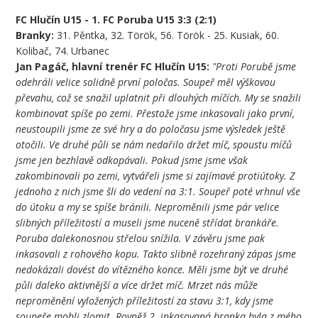
FC Hlučín U15 - 1. FC Poruba U15 3:3 (2:1)
Branky:
31. Pěntka, 32. Török, 56. Török - 25. Kusiak, 60.
Kolibač, 74. Urbanec
Jan Pagáč, hlavní trenér FC Hlučín U15:
"Proti Porubě jsme
odehráli velice solidně první poločas. Soupeř měl výškovou
převahu, což se snažil uplatnit při dlouhých míčích. My se snažili
kombinovat spíše po zemi. Přestože jsme inkasovali jako první,
neustoupili jsme ze své hry a do poločasu jsme výsledek ještě
otočili. Ve druhé půli se nám nedařilo držet míč, spoustu míčů
jsme jen bezhlavě odkopávali. Pokud jsme jsme však
zakombinovali po zemi, vytvářeli jsme si zajímavé protiútoky. Z
jednoho z nich jsme šli do vedení na 3:1. Soupeř poté vrhnul vše
do útoku a my se spíše bránili. Neproměnili jsme pár velice
slibných příležitostí a museli jsme nuceně střídat brankáře.
Poruba dalekonosnou střelou snížila. V závěru jsme pak
inkasovali z rohového kopu. Takto slibně rozehraný zápas jsme
nedokázali dovést do vítězného konce. Měli jsme být ve druhé
půli daleko aktivnější a více držet míč. Mrzet nás může
neproměnění vyložených příležitostí za stavu 3:1, kdy jsme
soupeře mohli zlomit. Rovněž 2. inkasovaná branka byla z mého