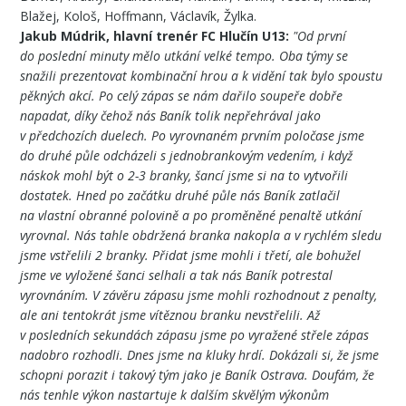
Blažej, Kološ, Hoffmann, Václavík, Žylka.
Jakub Múdrik, hlavní trenér FC Hlučín U13:
"Od první
do poslední minuty mělo utkání velké tempo. Oba týmy se
snažili prezentovat kombinační hrou a k vidění tak bylo spoustu
pěkných akcí. Po celý zápas se nám dařilo soupeře dobře
napadat, díky čehož nás Baník tolik nepřehrával jako
v předchozích duelech. Po vyrovnaném prvním poločase jsme
do druhé půle odcházeli s jednobrankovým vedením, i když
náskok mohl být o 2-3 branky, šancí jsme si na to vytvořili
dostatek. Hned po začátku druhé půle nás Baník zatlačil
na vlastní obranné polovině a po proměněné penaltě utkání
vyrovnal. Nás tahle obdržená branka nakopla a v rychlém sledu
jsme vstřelili 2 branky. Přidat jsme mohli i třetí, ale bohužel
jsme ve vyložené šanci selhali a tak nás Baník potrestal
vyrovnáním. V závěru zápasu jsme mohli rozhodnout z penalty,
ale ani tentokrát jsme vítěznou branku nevstřelili. Až
v posledních sekundách zápasu jsme po vyražené střele zápas
nadobro rozhodli. Dnes jsme na kluky hrdí. Dokázali si, že jsme
schopni porazit i takový tým jako je Baník Ostrava. Doufám, že
nás tenhle výkon nastartuje k dalším skvělým výkonům