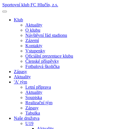
Sportovní klub FC Hlučín, z.s.
Klub
Aktuality
O klubu
Návštěvní řád stadionu
Zázemí
Kontakty
Vstupenky
Oficiální prezentace klubu
Členské příspěvky
Fotbalová školička
Zápasy
Aktuality
'A' tým
Letní příprava
Aktuality
Soupiska
Realizační tým
Zápasy
Tabulka
Naše družstva
U19
Aktuality