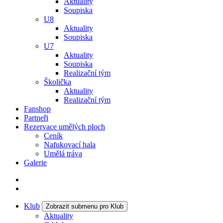
Aktuality
Soupiska
U8
Aktuality
Soupiska
U7
Aktuality
Soupiska
Realizační tým
Školička
Aktuality
Realizační tým
Fanshop
Partneři
Rezervace umělých ploch
Ceník
Nafukovací hala
Umělá tráva
Galerie
Klub
Zobrazit submenu pro Klub
Aktuality