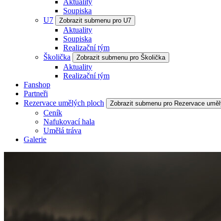
Aktuality
Soupiska
U7
Zobrazit submenu pro U7
Aktuality
Soupiska
Realizační tým
Školička
Zobrazit submenu pro Školička
Aktuality
Realizační tým
Fanshop
Partneři
Rezervace umělých ploch
Zobrazit submenu pro Rezervace uměl
Ceník
Nafukovací hala
Umělá tráva
Galerie