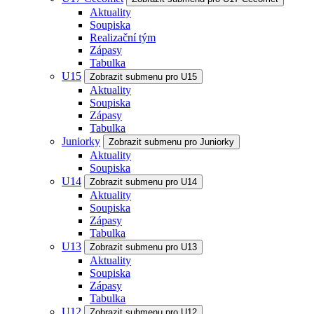
Aktuality
Soupiska
Realizační tým
Zápasy
Tabulka
U15
Zobrazit submenu pro U15
Aktuality
Soupiska
Zápasy
Tabulka
Juniorky
Zobrazit submenu pro Juniorky
Aktuality
Soupiska
U14
Zobrazit submenu pro U14
Aktuality
Soupiska
Zápasy
Tabulka
U13
Zobrazit submenu pro U13
Aktuality
Soupiska
Zápasy
Tabulka
U12
Zobrazit submenu pro U12