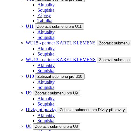
Aktuality
Soupiska
Zápasy
Tabulka
U11
Zobrazit submenu pro U11
Aktuality
Soupiska
WU15 - partner KAREL KLEMENS
Zobrazit submenu
Aktuality
Soupiska
WU13 - partner KAREL KLEMENS
Zobrazit submenu
Aktuality
Soupiska
U10
Zobrazit submenu pro U10
Aktuality
Soupiska
U9
Zobrazit submenu pro U9
Aktuality
Soupiska
Dívky přípravky
Zobrazit submenu pro Dívky přípravky
Aktuality
Soupiska
U8
Zobrazit submenu pro U8