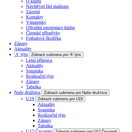
O klubu
Návštěvní řád stadionu
Zázemí
Kontakty
Vstupenky
Oficiální prezentace klubu
Členské příspěvky
Fotbalová školička
Zápasy
Aktuality
'A' tým
Zobrazit submenu pro 'A' tým
Letní příprava
Aktuality
Soupiska
Realizační tým
Zápasy
Tabulka
Naše družstva
Zobrazit submenu pro Naše družstva
U19
Zobrazit submenu pro U19
Aktuality
Soupiska
Realizační tým
Zápasy
Tabulka
U17 Čecomet
Zobrazit submenu pro U17 Čecomet