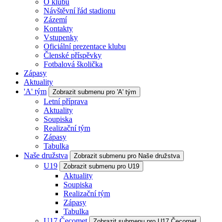
O klubu
Návštěvní řád stadionu
Zázemí
Kontakty
Vstupenky
Oficiální prezentace klubu
Členské příspěvky
Fotbalová školička
Zápasy
Aktuality
'A' tým
Zobrazit submenu pro 'A' tým
Letní příprava
Aktuality
Soupiska
Realizační tým
Zápasy
Tabulka
Naše družstva
Zobrazit submenu pro Naše družstva
U19
Zobrazit submenu pro U19
Aktuality
Soupiska
Realizační tým
Zápasy
Tabulka
U17 Čecomet
Zobrazit submenu pro U17 Čecomet