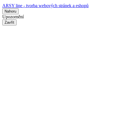
ARSY line - tvorba webových stránek a eshopů
Nahoru
Upozornění
Zavřít