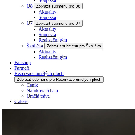
Soupiska
U8
Zobrazit submenu pro U8
Aktuality
Soupiska
U7
Zobrazit submenu pro U7
Aktuality
Soupiska
Realizační tým
Školička
Zobrazit submenu pro Školička
Aktuality
Realizační tým
Fanshop
Partneři
Rezervace umělých ploch
Zobrazit submenu pro Rezervace umělých ploch
Ceník
Nafukovací hala
Umělá tráva
Galerie