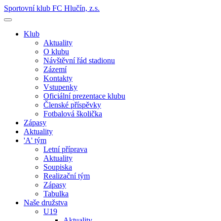
Sportovní klub FC Hlučín, z.s.
Klub
Aktuality
O klubu
Návštěvní řád stadionu
Zázemí
Kontakty
Vstupenky
Oficiální prezentace klubu
Členské příspěvky
Fotbalová školička
Zápasy
Aktuality
'A' tým
Letní příprava
Aktuality
Soupiska
Realizační tým
Zápasy
Tabulka
Naše družstva
U19
Aktuality