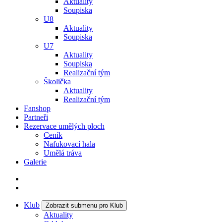
Aktuality
Soupiska
U8
Aktuality
Soupiska
U7
Aktuality
Soupiska
Realizační tým
Školička
Aktuality
Realizační tým
Fanshop
Partneři
Rezervace umělých ploch
Ceník
Nafukovací hala
Umělá tráva
Galerie
Klub
Zobrazit submenu pro Klub
Aktuality