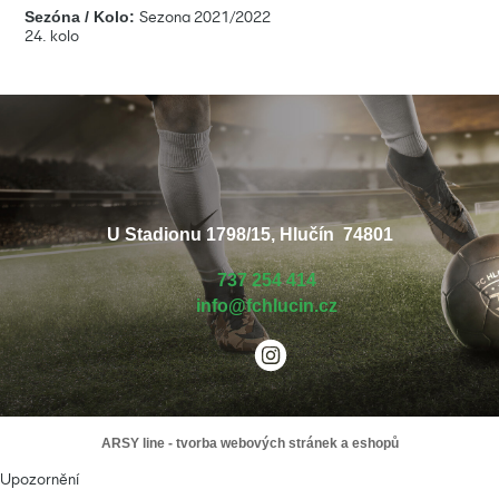
Sezóna / Kolo:
Sezona 2021/2022
24. kolo
U Stadionu 1798/15, Hlučín 74801
737 254 414
info@fchlucin.cz
ARSY line - tvorba webových stránek a eshopů
Upozornění