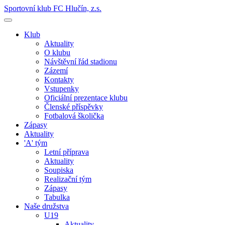
Sportovní klub FC Hlučín, z.s.
Klub
Aktuality
O klubu
Návštěvní řád stadionu
Zázemí
Kontakty
Vstupenky
Oficiální prezentace klubu
Členské příspěvky
Fotbalová školička
Zápasy
Aktuality
'A' tým
Letní příprava
Aktuality
Soupiska
Realizační tým
Zápasy
Tabulka
Naše družstva
U19
Aktuality