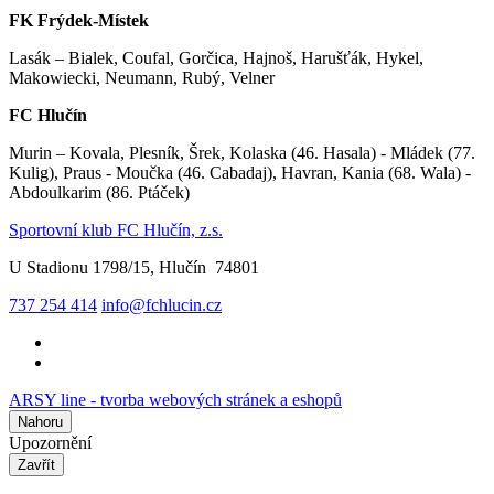
FK Frýdek-Místek
Lasák – Bialek, Coufal, Gorčica, Hajnoš, Harušťák, Hykel,
Makowiecki, Neumann, Rubý, Velner
FC Hlučín
Murin – Kovala, Plesník, Šrek, Kolaska (46. Hasala) - Mládek (77.
Kulig), Praus - Moučka (46. Cabadaj), Havran, Kania (68. Wala) -
Abdoulkarim (86. Ptáček)
Sportovní klub FC Hlučín, z.s.
U Stadionu 1798/15, Hlučín 74801
737 254 414
info@fchlucin.cz
ARSY line - tvorba webových stránek a eshopů
Nahoru
Upozornění
Zavřít