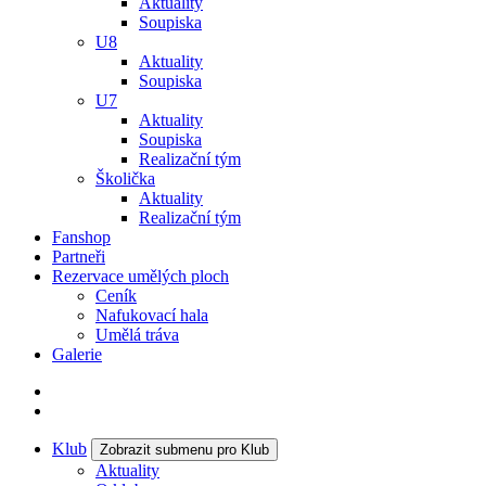
Aktuality
Soupiska
U8
Aktuality
Soupiska
U7
Aktuality
Soupiska
Realizační tým
Školička
Aktuality
Realizační tým
Fanshop
Partneři
Rezervace umělých ploch
Ceník
Nafukovací hala
Umělá tráva
Galerie
Klub
Zobrazit submenu pro Klub
Aktuality