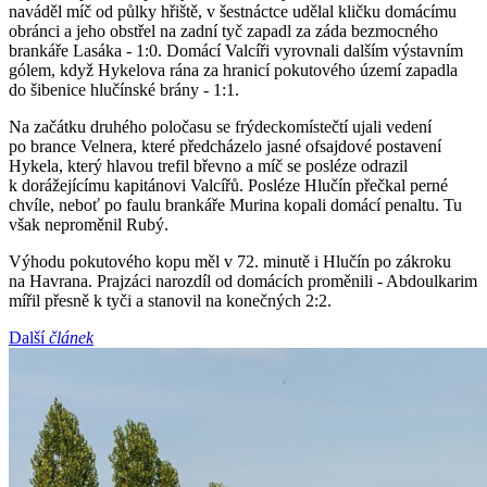
naváděl míč od půlky hřiště, v šestnáctce udělal kličku domácímu
obránci a jeho obstřel na zadní tyč zapadl za záda bezmocného
brankáře Lasáka - 1:0. Domácí Valcíři vyrovnali dalším výstavním
gólem, když Hykelova rána za hranicí pokutového území zapadla
do šibenice hlučínské brány - 1:1.
Na začátku druhého poločasu se frýdeckomístečtí ujali vedení
po brance Velnera, které předcházelo jasné ofsajdové postavení
Hykela, který hlavou trefil břevno a míč se posléze odrazil
k dorážejícímu kapitánovi Valcířů. Posléze Hlučín přečkal perné
chvíle, neboť po faulu brankáře Murina kopali domácí penaltu. Tu
však neproměnil Rubý.
Výhodu pokutového kopu měl v 72. minutě i Hlučín po zákroku
na Havrana. Prajzáci narozdíl od domácích proměnili - Abdoulkarim
mířil přesně k tyči a stanovil na konečných 2:2.
Další
článek