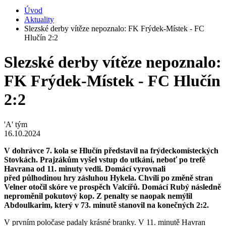
Úvod
Aktuality
Slezské derby vítěze nepoznalo: FK Frýdek-Místek - FC
Hlučín 2:2
Slezské derby vítěze nepoznalo:
FK Frýdek-Místek - FC Hlučín
2:2
'A' tým
16.10.2024
V dohrávce 7. kola se Hlučín představil na
frýdeckomísteckých
Stovkách. Prajzákům vyšel vstup do utkání, neboť po trefě
Havrana od 11. minuty vedli. Domácí vyrovnali
před půlhodinou hry zásluhou Hykela. Chvíli po změně stran
Velner otočil skóre ve prospěch Valcířů. Domácí Rubý následně
neproměnil pokutový kop. Z penalty se naopak nemýlil
Abdoulkarim, který v 73. minutě stanovil na konečných 2:2.
V prvním poločase padaly krásné branky. V 11. minutě Havran