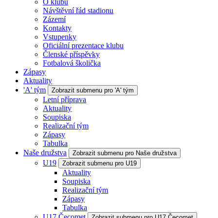
O klubu
Návštěvní řád stadionu
Zázemí
Kontakty
Vstupenky
Oficiální prezentace klubu
Členské příspěvky
Fotbalová školička
Zápasy
Aktuality
'A' tým
Zobrazit submenu pro 'A' tým
Letní příprava
Aktuality
Soupiska
Realizační tým
Zápasy
Tabulka
Naše družstva
Zobrazit submenu pro Naše družstva
U19
Zobrazit submenu pro U19
Aktuality
Soupiska
Realizační tým
Zápasy
Tabulka
U17 Čecomet
Zobrazit submenu pro U17 Čecomet