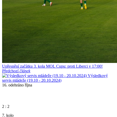
Upřesnění začátku 3. kola MOL Cupu: proti Liberci v 17:00!
Předchozí
článek
Výsledkový
servis mládeže (19.10 - 20.10.2024)
16.
odehráno
října
2
:
2
7. kolo