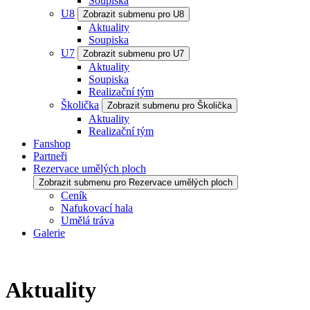
Soupiska
U8
Zobrazit submenu pro U8
Aktuality
Soupiska
U7
Zobrazit submenu pro U7
Aktuality
Soupiska
Realizační tým
Školička
Zobrazit submenu pro Školička
Aktuality
Realizační tým
Fanshop
Partneři
Rezervace umělých ploch
Zobrazit submenu pro Rezervace umělých ploch
Ceník
Nafukovací hala
Umělá tráva
Galerie
Aktuality