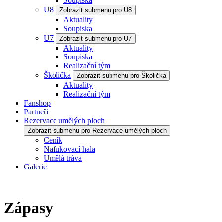
Soupiska
U8
Zobrazit submenu pro U8
Aktuality
Soupiska
U7
Zobrazit submenu pro U7
Aktuality
Soupiska
Realizační tým
Školička
Zobrazit submenu pro Školička
Aktuality
Realizační tým
Fanshop
Partneři
Rezervace umělých ploch
Zobrazit submenu pro Rezervace umělých ploch
Ceník
Nafukovací hala
Umělá tráva
Galerie
Zápasy