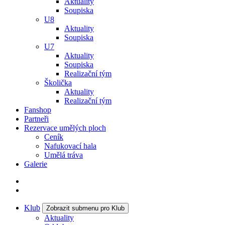
Aktuality
Soupiska
U8
Aktuality
Soupiska
U7
Aktuality
Soupiska
Realizační tým
Školička
Aktuality
Realizační tým
Fanshop
Partneři
Rezervace umělých ploch
Ceník
Nafukovací hala
Umělá tráva
Galerie
Klub
Zobrazit submenu pro Klub
Aktuality