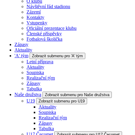
O klubu
Návštěvní řád stadionu
Zázemí
Kontakty
Vstupenky
Oficiální prezentace klubu
Členské příspěvky
Fotbalová školička
Zápasy
Aktuality
'A' tým
Zobrazit submenu pro 'A' tým
Letní příprava
Aktuality
Soupiska
Realizační tým
Zápasy
Tabulka
Naše družstva
Zobrazit submenu pro Naše družstva
U19
Zobrazit submenu pro U19
Aktuality
Soupiska
Realizační tým
Zápasy
Tabulka
U17 Čecomet
Zobrazit submenu pro U17 Čecomet