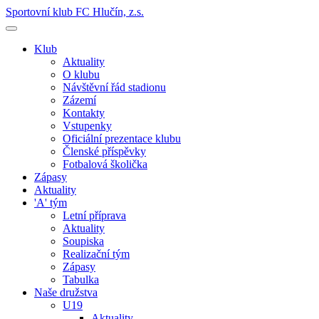
Sportovní klub FC Hlučín, z.s.
Klub
Aktuality
O klubu
Návštěvní řád stadionu
Zázemí
Kontakty
Vstupenky
Oficiální prezentace klubu
Členské příspěvky
Fotbalová školička
Zápasy
Aktuality
'A' tým
Letní příprava
Aktuality
Soupiska
Realizační tým
Zápasy
Tabulka
Naše družstva
U19
Aktuality