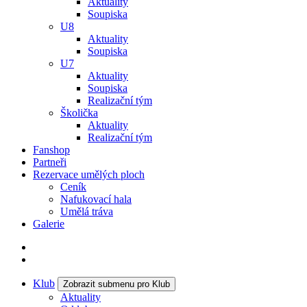
Aktuality
Soupiska
U8
Aktuality
Soupiska
U7
Aktuality
Soupiska
Realizační tým
Školička
Aktuality
Realizační tým
Fanshop
Partneři
Rezervace umělých ploch
Ceník
Nafukovací hala
Umělá tráva
Galerie
Klub
Zobrazit submenu pro Klub
Aktuality