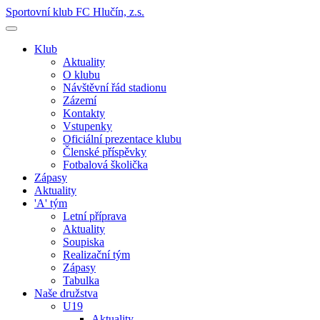
Sportovní klub FC Hlučín, z.s.
Klub
Aktuality
O klubu
Návštěvní řád stadionu
Zázemí
Kontakty
Vstupenky
Oficiální prezentace klubu
Členské příspěvky
Fotbalová školička
Zápasy
Aktuality
'A' tým
Letní příprava
Aktuality
Soupiska
Realizační tým
Zápasy
Tabulka
Naše družstva
U19
Aktuality