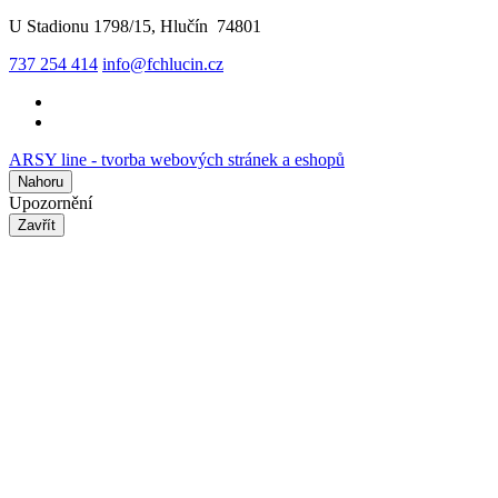
U Stadionu 1798/15, Hlučín 74801
737 254 414
info@fchlucin.cz
ARSY line - tvorba webových stránek a eshopů
Nahoru
Upozornění
Zavřít