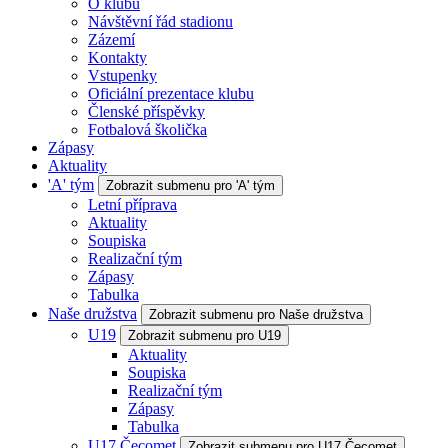
O klubu
Návštěvní řád stadionu
Zázemí
Kontakty
Vstupenky
Oficiální prezentace klubu
Členské příspěvky
Fotbalová školička
Zápasy
Aktuality
'A' tým
Zobrazit submenu pro 'A' tým
Letní příprava
Aktuality
Soupiska
Realizační tým
Zápasy
Tabulka
Naše družstva
Zobrazit submenu pro Naše družstva
U19
Zobrazit submenu pro U19
Aktuality
Soupiska
Realizační tým
Zápasy
Tabulka
U17 Čecomet
Zobrazit submenu pro U17 Čecomet