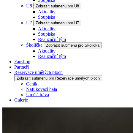
Soupiska
U8
Zobrazit submenu pro U8
Aktuality
Soupiska
U7
Zobrazit submenu pro U7
Aktuality
Soupiska
Realizační tým
Školička
Zobrazit submenu pro Školička
Aktuality
Realizační tým
Fanshop
Partneři
Rezervace umělých ploch
Zobrazit submenu pro Rezervace umělých ploch
Ceník
Nafukovací hala
Umělá tráva
Galerie