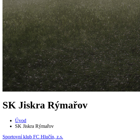
SK Jiskra Rýmařov
Úvod
SK Jiskra Rýmařov
Sportovní klub FC Hlučín, z.s.