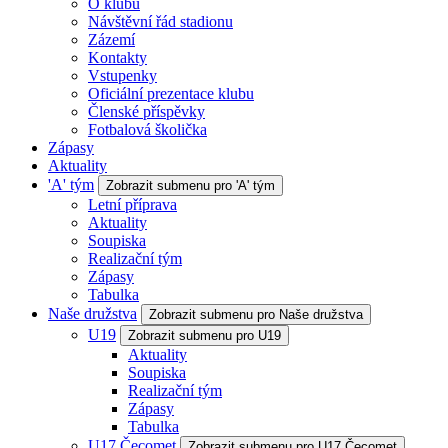
O klubu
Návštěvní řád stadionu
Zázemí
Kontakty
Vstupenky
Oficiální prezentace klubu
Členské příspěvky
Fotbalová školička
Zápasy
Aktuality
'A' tým
Zobrazit submenu pro 'A' tým
Letní příprava
Aktuality
Soupiska
Realizační tým
Zápasy
Tabulka
Naše družstva
Zobrazit submenu pro Naše družstva
U19
Zobrazit submenu pro U19
Aktuality
Soupiska
Realizační tým
Zápasy
Tabulka
U17 Čecomet
Zobrazit submenu pro U17 Čecomet