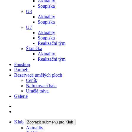
Aktuality
Soupiska
U8
Aktuality
Soupiska
U7
Aktuality
Soupiska
Realizační tým
Školička
Aktuality
Realizační tým
Fanshop
Partneři
Rezervace umělých ploch
Ceník
Nafukovací hala
Umělá tráva
Galerie
Klub
Zobrazit submenu pro Klub
Aktuality