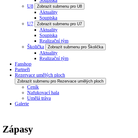
Soupiska
U8
Zobrazit submenu pro U8
Aktuality
Soupiska
U7
Zobrazit submenu pro U7
Aktuality
Soupiska
Realizační tým
Školička
Zobrazit submenu pro Školička
Aktuality
Realizační tým
Fanshop
Partneři
Rezervace umělých ploch
Zobrazit submenu pro Rezervace umělých ploch
Ceník
Nafukovací hala
Umělá tráva
Galerie
Zápasy