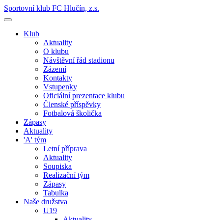
Sportovní klub FC Hlučín, z.s.
Klub
Aktuality
O klubu
Návštěvní řád stadionu
Zázemí
Kontakty
Vstupenky
Oficiální prezentace klubu
Členské příspěvky
Fotbalová školička
Zápasy
Aktuality
'A' tým
Letní příprava
Aktuality
Soupiska
Realizační tým
Zápasy
Tabulka
Naše družstva
U19
Aktuality