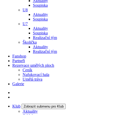
Aktuality
Soupiska
U8
Aktuality
Soupiska
U7
Aktuality
Soupiska
Realizační tým
Školička
Aktuality
Realizační tým
Fanshop
Partneři
Rezervace umělých ploch
Ceník
Nafukovací hala
Umělá tráva
Galerie
Klub
Zobrazit submenu pro Klub
Aktuality