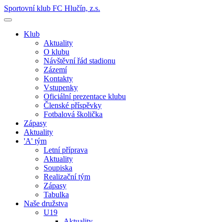
Sportovní klub FC Hlučín, z.s.
Klub
Aktuality
O klubu
Návštěvní řád stadionu
Zázemí
Kontakty
Vstupenky
Oficiální prezentace klubu
Členské příspěvky
Fotbalová školička
Zápasy
Aktuality
'A' tým
Letní příprava
Aktuality
Soupiska
Realizační tým
Zápasy
Tabulka
Naše družstva
U19
Aktuality