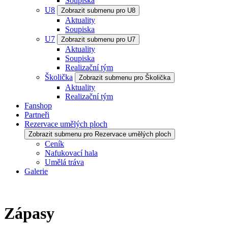
Soupiska
U8
Zobrazit submenu pro U8
Aktuality
Soupiska
U7
Zobrazit submenu pro U7
Aktuality
Soupiska
Realizační tým
Školička
Zobrazit submenu pro Školička
Aktuality
Realizační tým
Fanshop
Partneři
Rezervace umělých ploch
Zobrazit submenu pro Rezervace umělých ploch
Ceník
Nafukovací hala
Umělá tráva
Galerie
Zápasy