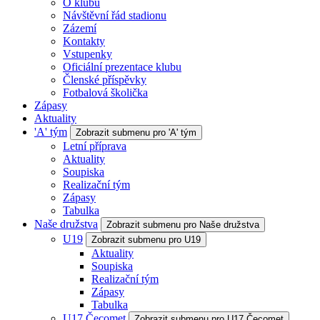
O klubu
Návštěvní řád stadionu
Zázemí
Kontakty
Vstupenky
Oficiální prezentace klubu
Členské příspěvky
Fotbalová školička
Zápasy
Aktuality
'A' tým
Zobrazit submenu pro 'A' tým
Letní příprava
Aktuality
Soupiska
Realizační tým
Zápasy
Tabulka
Naše družstva
Zobrazit submenu pro Naše družstva
U19
Zobrazit submenu pro U19
Aktuality
Soupiska
Realizační tým
Zápasy
Tabulka
U17 Čecomet
Zobrazit submenu pro U17 Čecomet