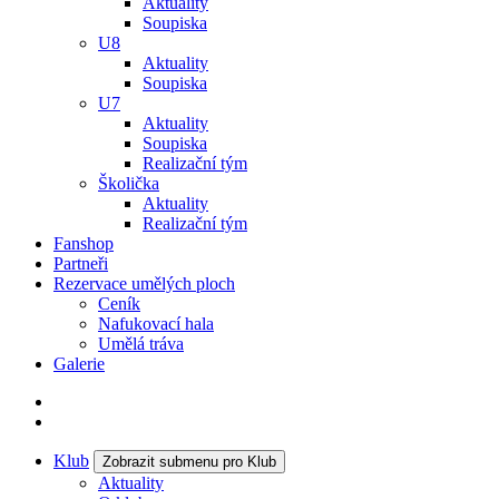
Aktuality
Soupiska
U8
Aktuality
Soupiska
U7
Aktuality
Soupiska
Realizační tým
Školička
Aktuality
Realizační tým
Fanshop
Partneři
Rezervace umělých ploch
Ceník
Nafukovací hala
Umělá tráva
Galerie
Klub
Zobrazit submenu pro Klub
Aktuality