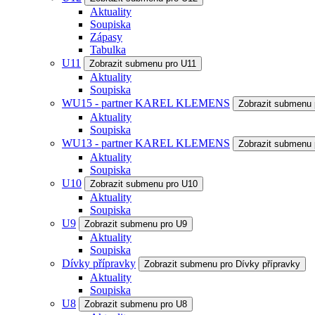
Aktuality
Soupiska
Zápasy
Tabulka
U11
Zobrazit submenu pro U11
Aktuality
Soupiska
WU15 - partner KAREL KLEMENS
Zobrazit submenu
Aktuality
Soupiska
WU13 - partner KAREL KLEMENS
Zobrazit submenu
Aktuality
Soupiska
U10
Zobrazit submenu pro U10
Aktuality
Soupiska
U9
Zobrazit submenu pro U9
Aktuality
Soupiska
Dívky přípravky
Zobrazit submenu pro Dívky přípravky
Aktuality
Soupiska
U8
Zobrazit submenu pro U8