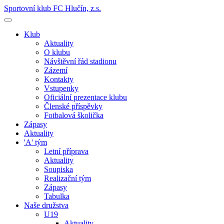
Sportovní klub FC Hlučín, z.s.
Klub
Aktuality
O klubu
Návštěvní řád stadionu
Zázemí
Kontakty
Vstupenky
Oficiální prezentace klubu
Členské příspěvky
Fotbalová školička
Zápasy
Aktuality
'A' tým
Letní příprava
Aktuality
Soupiska
Realizační tým
Zápasy
Tabulka
Naše družstva
U19
Aktuality