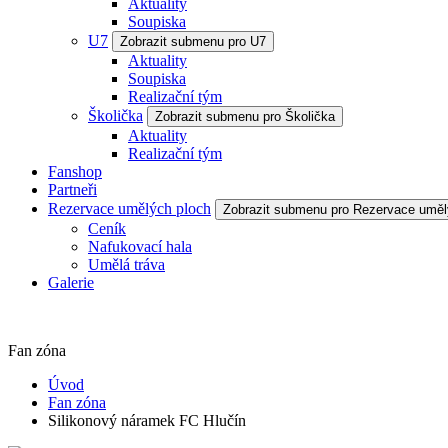
Aktuality
Soupiska
U7
Zobrazit submenu pro U7
Aktuality
Soupiska
Realizační tým
Školička
Zobrazit submenu pro Školička
Aktuality
Realizační tým
Fanshop
Partneři
Rezervace umělých ploch
Zobrazit submenu pro Rezervace uměl
Ceník
Nafukovací hala
Umělá tráva
Galerie
Fan zóna
Úvod
Fan zóna
Silikonový náramek FC Hlučín