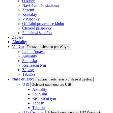
O klubu
Návštěvní řád stadionu
Zázemí
Kontakty
Vstupenky
Oficiální prezentace klubu
Členské příspěvky
Fotbalová školička
Zápasy
Aktuality
'A' tým
Zobrazit submenu pro 'A' tým
Letní příprava
Aktuality
Soupiska
Realizační tým
Zápasy
Tabulka
Naše družstva
Zobrazit submenu pro Naše družstva
U19
Zobrazit submenu pro U19
Aktuality
Soupiska
Realizační tým
Zápasy
Tabulka
U17 Čecomet
Zobrazit submenu pro U17 Čecomet