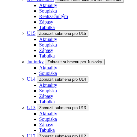
Aktuality
Soupiska
Realizační tým
Zápasy
Tabulka
U15
Zobrazit submenu pro U15
Aktuality
Soupiska
Zápasy
Tabulka
Juniorky
Zobrazit submenu pro Juniorky
Aktuality
Soupiska
U14
Zobrazit submenu pro U14
Aktuality
Soupiska
Zápasy
Tabulka
U13
Zobrazit submenu pro U13
Aktuality
Soupiska
Zápasy
Tabulka
U12
Zobrazit submenu pro U12