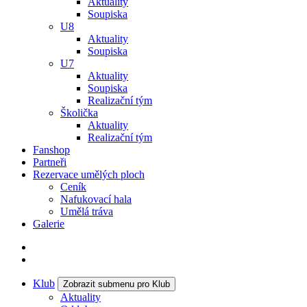
Aktuality
Soupiska
U8
Aktuality
Soupiska
U7
Aktuality
Soupiska
Realizační tým
Školička
Aktuality
Realizační tým
Fanshop
Partneři
Rezervace umělých ploch
Ceník
Nafukovací hala
Umělá tráva
Galerie
Klub
Zobrazit submenu pro Klub
Aktuality