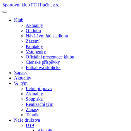
Sportovní klub FC Hlučín, z.s.
Klub
Aktuality
O klubu
Návštěvní řád stadionu
Zázemí
Kontakty
Vstupenky
Oficiální prezentace klubu
Členské příspěvky
Fotbalová školička
Zápasy
Aktuality
'A' tým
Letní příprava
Aktuality
Soupiska
Realizační tým
Zápasy
Tabulka
Naše družstva
U19
Aktuality