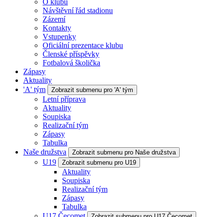
O klubu
Návštěvní řád stadionu
Zázemí
Kontakty
Vstupenky
Oficiální prezentace klubu
Členské příspěvky
Fotbalová školička
Zápasy
Aktuality
'A' tým
Zobrazit submenu pro 'A' tým
Letní příprava
Aktuality
Soupiska
Realizační tým
Zápasy
Tabulka
Naše družstva
Zobrazit submenu pro Naše družstva
U19
Zobrazit submenu pro U19
Aktuality
Soupiska
Realizační tým
Zápasy
Tabulka
U17 Čecomet
Zobrazit submenu pro U17 Čecomet