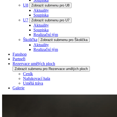
Soupiska
U8
Zobrazit submenu pro U8
Aktuality
Soupiska
U7
Zobrazit submenu pro U7
Aktuality
Soupiska
Realizační tým
Školička
Zobrazit submenu pro Školička
Aktuality
Realizační tým
Fanshop
Partneři
Rezervace umělých ploch
Zobrazit submenu pro Rezervace umělých ploch
Ceník
Nafukovací hala
Umělá tráva
Galerie