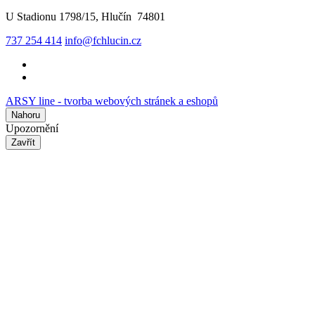
U Stadionu 1798/15, Hlučín 74801
737 254 414
info@fchlucin.cz
ARSY line - tvorba webových stránek a eshopů
Nahoru
Upozornění
Zavřít