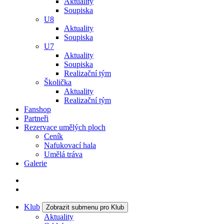
Aktuality
Soupiska
U8
Aktuality
Soupiska
U7
Aktuality
Soupiska
Realizační tým
Školička
Aktuality
Realizační tým
Fanshop
Partneři
Rezervace umělých ploch
Ceník
Nafukovací hala
Umělá tráva
Galerie
Klub
Zobrazit submenu pro Klub
Aktuality