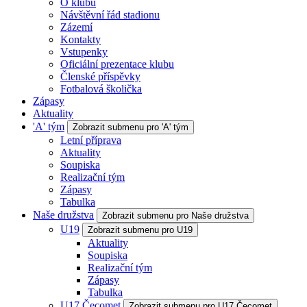
O klubu
Návštěvní řád stadionu
Zázemí
Kontakty
Vstupenky
Oficiální prezentace klubu
Členské příspěvky
Fotbalová školička
Zápasy
Aktuality
'A' tým
Zobrazit submenu pro 'A' tým
Letní příprava
Aktuality
Soupiska
Realizační tým
Zápasy
Tabulka
Naše družstva
Zobrazit submenu pro Naše družstva
U19
Zobrazit submenu pro U19
Aktuality
Soupiska
Realizační tým
Zápasy
Tabulka
U17 Čecomet
Zobrazit submenu pro U17 Čecomet