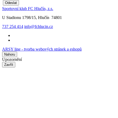
Odeslat
Sportovní klub FC Hlučín, z.s.
U Stadionu 1798/15, Hlučín 74801
737 254 414
info@fchlucin.cz
ARSY line - tvorba webových stránek a eshopů
Nahoru
Upozornění
Zavřít