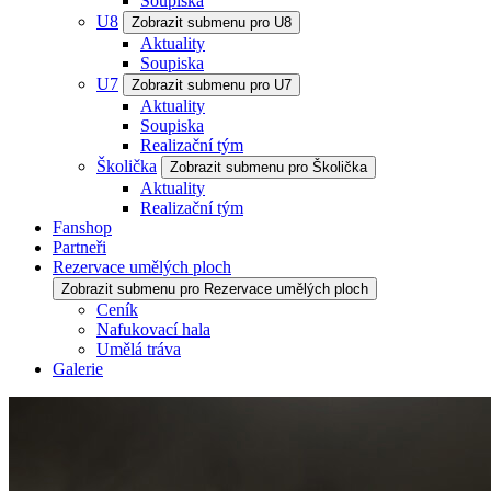
Soupiska
U8
Zobrazit submenu pro U8
Aktuality
Soupiska
U7
Zobrazit submenu pro U7
Aktuality
Soupiska
Realizační tým
Školička
Zobrazit submenu pro Školička
Aktuality
Realizační tým
Fanshop
Partneři
Rezervace umělých ploch
Zobrazit submenu pro Rezervace umělých ploch
Ceník
Nafukovací hala
Umělá tráva
Galerie