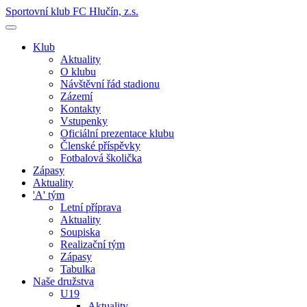
Sportovní klub FC Hlučín, z.s.
Klub
Aktuality
O klubu
Návštěvní řád stadionu
Zázemí
Kontakty
Vstupenky
Oficiální prezentace klubu
Členské příspěvky
Fotbalová školička
Zápasy
Aktuality
'A' tým
Letní příprava
Aktuality
Soupiska
Realizační tým
Zápasy
Tabulka
Naše družstva
U19
Aktuality