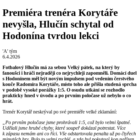
Premiéra trenéra Korytáře
nevyšla, Hlučín schytal od
Hodonína tvrdou lekci
'A' tým
6.4.2026
Fotbalový Hlučín má za sebou Velký pátek, na který by
fanoušci i hráči nejraději co nejrychleji zapomněli. Domácí duel
s Hodonínem měl být novým impulsem pod vedením čerstvého
kouče Radomíra Korytáře, místo toho ale přišla studená sprcha
v podobě vysoké porážky 1:5. O osudu utkání se rozhodlo
prakticky hned v úvodu a po prvním poločase už nebylo o co
hrát.
Trenér Korytář neskrýval po své premiéře velké zklamání:
„Po prvním poločase jsme prohrávali 1:5, což bylo velmi špatné.
Udělali jsme hrubé chyby, které soupeř dokázal potrestat. Více
k zápasu nemám ani co říci. Vše odstartovala penalta už po čtyřech
minutách hry. Bylo to velmi rychlé, a zda byl pokutový kop nařízen