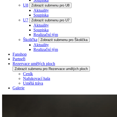
Soupiska
U8
Zobrazit submenu pro U8
Aktuality
Soupiska
U7
Zobrazit submenu pro U7
Aktuality
Soupiska
Realizační tým
Školička
Zobrazit submenu pro Školička
Aktuality
Realizační tým
Fanshop
Partneři
Rezervace umělých ploch
Zobrazit submenu pro Rezervace umělých ploch
Ceník
Nafukovací hala
Umělá tráva
Galerie