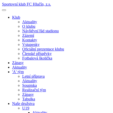
Sportovní klub FC Hlučín, z.s.
Klub
Aktuality
O klubu
Návštěvní řád stadionu
Zázemí
Kontakty
Vstupenky
Oficiální prezentace klubu
Členské příspěvky
Fotbalová školička
Zápasy
Aktuality
'A' tým
Letní příprava
Aktuality
Soupiska
Realizační tým
Zápasy
Tabulka
Naše družstva
U19
Aktuality