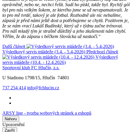
oprávněně, nebo ne, nechci řešit. Sudí ho pískl, takže byl. Rychlý gól
byl pro nás velkým šokem, ze kterého jsme se už nevzpamatovali. Je
to pro mě tvrdé, takový je ale fotbal. Rozhodně ale nic nebalíme,
zápasů je před námi ještě dost a potřebujeme se chytit. Pozitivem je,
že se nám vrací Lukáš Budínský, který už v týdnu začne trénovat.
Pro náš mladý tým je strašně důležitý a jeho zkušenosti nám chybí.
Věřím, že do zápasu s béčkem Slovácka už naskočí.“
Další
článek
Výsledkový servis mládeže (3.4. - 5.4-2026)
Předchozí
článek
Výsledkový
servis mládeže (10.4. - 12.4.2026)
Sportovní klub FC Hlučín, z.s.
U Stadionu 1798/15, Hlučín 74801
737 254 414
info@fchlucin.cz
ARSY line - tvorba webových stránek a eshopů
Nahoru
Upozornění
Zavřít