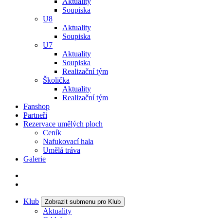
Aktuality
Soupiska
U8
Aktuality
Soupiska
U7
Aktuality
Soupiska
Realizační tým
Školička
Aktuality
Realizační tým
Fanshop
Partneři
Rezervace umělých ploch
Ceník
Nafukovací hala
Umělá tráva
Galerie
Klub
Zobrazit submenu pro Klub
Aktuality