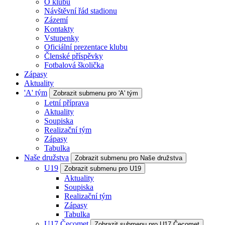
O klubu
Návštěvní řád stadionu
Zázemí
Kontakty
Vstupenky
Oficiální prezentace klubu
Členské příspěvky
Fotbalová školička
Zápasy
Aktuality
'A' tým
Zobrazit submenu pro 'A' tým
Letní příprava
Aktuality
Soupiska
Realizační tým
Zápasy
Tabulka
Naše družstva
Zobrazit submenu pro Naše družstva
U19
Zobrazit submenu pro U19
Aktuality
Soupiska
Realizační tým
Zápasy
Tabulka
U17 Čecomet
Zobrazit submenu pro U17 Čecomet