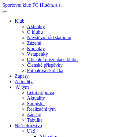
Sportovní klub FC Hlučín, z.s.
Klub
Aktuality
O klubu
Návštěvní řád stadionu
Zázemí
Kontakty
Vstupenky
Oficiální prezentace klubu
Členské příspěvky
Fotbalová školička
Zápasy
Aktuality
'A' tým
Letní příprava
Aktuality
Soupiska
Realizační tým
Zápasy
Tabulka
Naše družstva
U19
Aktuality