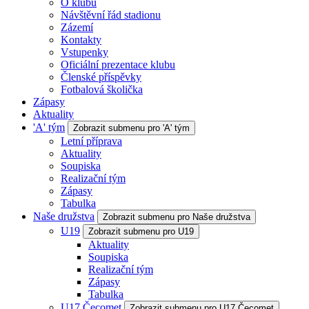
O klubu
Návštěvní řád stadionu
Zázemí
Kontakty
Vstupenky
Oficiální prezentace klubu
Členské příspěvky
Fotbalová školička
Zápasy
Aktuality
'A' tým
Zobrazit submenu pro 'A' tým
Letní příprava
Aktuality
Soupiska
Realizační tým
Zápasy
Tabulka
Naše družstva
Zobrazit submenu pro Naše družstva
U19
Zobrazit submenu pro U19
Aktuality
Soupiska
Realizační tým
Zápasy
Tabulka
U17 Čecomet
Zobrazit submenu pro U17 Čecomet