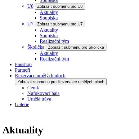
Soupiska
U8
Zobrazit submenu pro U8
Aktuality
Soupiska
U7
Zobrazit submenu pro U7
Aktuality
Soupiska
Realizační tým
Školička
Zobrazit submenu pro Školička
Aktuality
Realizační tým
Fanshop
Partneři
Rezervace umělých ploch
Zobrazit submenu pro Rezervace umělých ploch
Ceník
Nafukovací hala
Umělá tráva
Galerie
Aktuality