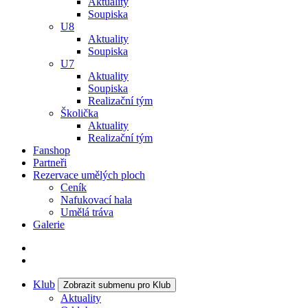
Aktuality
Soupiska
U8
Aktuality
Soupiska
U7
Aktuality
Soupiska
Realizační tým
Školička
Aktuality
Realizační tým
Fanshop
Partneři
Rezervace umělých ploch
Ceník
Nafukovací hala
Umělá tráva
Galerie
Klub
Zobrazit submenu pro Klub
Aktuality