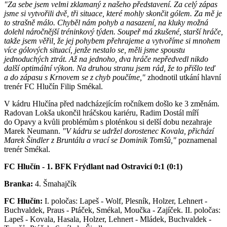
"Za sebe jsem velmi zklamaný z našeho představení. Za celý zápas
jsme si vytvořili dvě, tři situace, které mohly skončit gólem. Za mě je
to strašně málo. Chyběl nám pohyb a nasazení, na kluky možná
dolehl náročnější tréninkový týden. Soupeř má zkušené, starší hráče,
takže jsem věřil, že jej pohybem přehrajeme a vytvoříme si mnohem
více gólových situací, jenže nestalo se, měli jsme spoustu
jednoduchých ztrát. Až na jednoho, dva hráče nepředvedl nikdo
další optimální výkon. Na druhou stranu jsem rád, že to přišlo teď
a do zápasu s Krnovem se z chyb poučíme,"
zhodnotil utkání hlavní
trenér FC Hlučín Filip Smékal.
V kádru Hlučína před nadcházejícím ročníkem došlo ke 3 změnám.
Radovan Lokša ukončil hráčskou kariéru, Radim Dostál míří
do Opavy a kvůli problémům s ploténkou si delší dobu nezahraje
Marek Neumann.
"V kádru se udržel dorostenec Kovala, přichází
Marek Šindler z Bruntálu a vrací se Dominik Tomšů,"
poznamenal
trenér Smékal.
FC Hlučín - 1. BFK Frýdlant nad Ostravicí 0:1 (0:1)
Branka:
4. Šmahajčík
FC Hlučín:
I. poločas: Lapeš - Wolf, Plesník, Holzer, Lehnert -
Buchvaldek, Praus - Ptáček, Smékal, Moučka - Zajíček. II. poločas:
Lapeš - Kovala, Hasala, Holzer, Lehnert - Mládek, Buchvaldek -