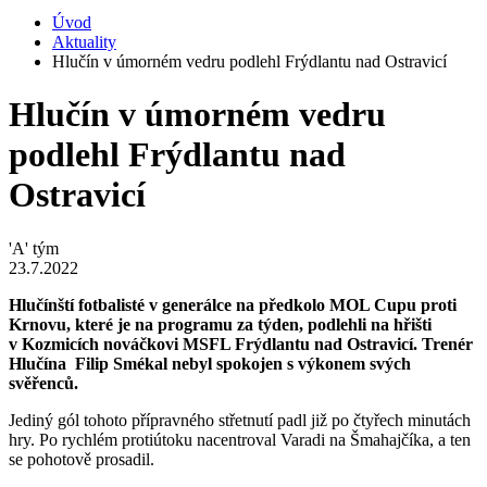
Úvod
Aktuality
Hlučín v úmorném vedru podlehl Frýdlantu nad Ostravicí
Hlučín v úmorném vedru
podlehl Frýdlantu nad
Ostravicí
'A' tým
23.7.2022
Hlučínští fotbalisté v generálce na předkolo MOL Cupu proti
Krnovu, které je na programu za týden, podlehli na hřišti
v Kozmicích nováčkovi MSFL Frýdlantu nad Ostravicí. Trenér
Hlučína Filip Smékal nebyl spokojen s výkonem svých
svěřenců.
Jediný gól tohoto přípravného střetnutí padl již po čtyřech minutách
hry. Po rychlém protiútoku nacentroval Varadi na Šmahajčíka, a ten
se pohotově prosadil.