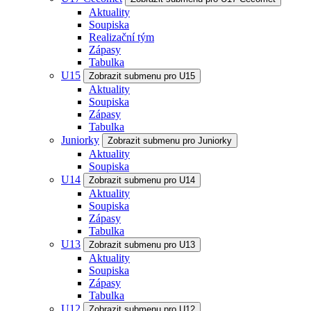
Aktuality
Soupiska
Realizační tým
Zápasy
Tabulka
U15
Zobrazit submenu pro U15
Aktuality
Soupiska
Zápasy
Tabulka
Juniorky
Zobrazit submenu pro Juniorky
Aktuality
Soupiska
U14
Zobrazit submenu pro U14
Aktuality
Soupiska
Zápasy
Tabulka
U13
Zobrazit submenu pro U13
Aktuality
Soupiska
Zápasy
Tabulka
U12
Zobrazit submenu pro U12