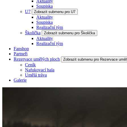
Aktuality
Soupiska
U7
Zobrazit submenu pro U7
Aktuality
Soupiska
Realizační tým
Školička
Zobrazit submenu pro Školička
Aktuality
Realizační tým
Fanshop
Partneři
Rezervace umělých ploch
Zobrazit submenu pro Rezervace uměl
Ceník
Nafukovací hala
Umělá tráva
Galerie