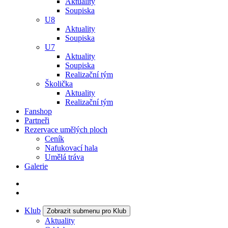
Aktuality
Soupiska
U8
Aktuality
Soupiska
U7
Aktuality
Soupiska
Realizační tým
Školička
Aktuality
Realizační tým
Fanshop
Partneři
Rezervace umělých ploch
Ceník
Nafukovací hala
Umělá tráva
Galerie
Klub
Zobrazit submenu pro Klub
Aktuality