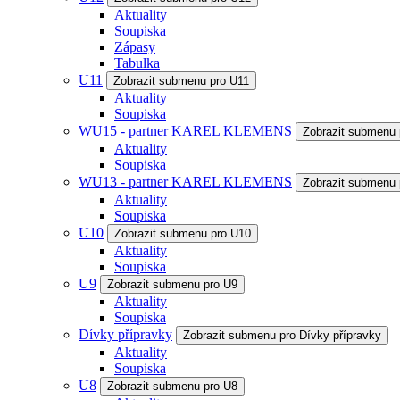
Aktuality
Soupiska
Zápasy
Tabulka
U11
Zobrazit submenu pro U11
Aktuality
Soupiska
WU15 - partner KAREL KLEMENS
Zobrazit submenu
Aktuality
Soupiska
WU13 - partner KAREL KLEMENS
Zobrazit submenu
Aktuality
Soupiska
U10
Zobrazit submenu pro U10
Aktuality
Soupiska
U9
Zobrazit submenu pro U9
Aktuality
Soupiska
Dívky přípravky
Zobrazit submenu pro Dívky přípravky
Aktuality
Soupiska
U8
Zobrazit submenu pro U8