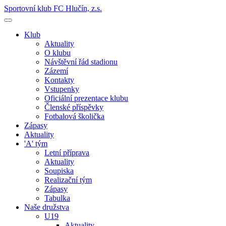
Sportovní klub FC Hlučín, z.s.
Klub
Aktuality
O klubu
Návštěvní řád stadionu
Zázemí
Kontakty
Vstupenky
Oficiální prezentace klubu
Členské příspěvky
Fotbalová školička
Zápasy
Aktuality
'A' tým
Letní příprava
Aktuality
Soupiska
Realizační tým
Zápasy
Tabulka
Naše družstva
U19
Aktuality