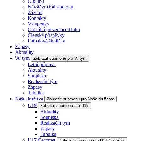
O klubu
Návštěvní řád stadionu
Zázemí
Kontakty
Vstupenky
Oficiální prezentace klubu
Členské příspěvky
Fotbalová školička
Zápasy
Aktuality
'A' tým
Zobrazit submenu pro 'A' tým
Letní příprava
Aktuality
Soupiska
Realizační tým
Zápasy
Tabulka
Naše družstva
Zobrazit submenu pro Naše družstva
U19
Zobrazit submenu pro U19
Aktuality
Soupiska
Realizační tým
Zápasy
Tabulka
U17 Čecomet
Zobrazit submenu pro U17 Čecomet