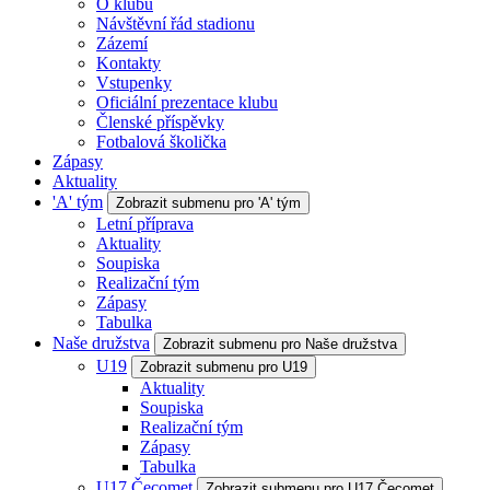
O klubu
Návštěvní řád stadionu
Zázemí
Kontakty
Vstupenky
Oficiální prezentace klubu
Členské příspěvky
Fotbalová školička
Zápasy
Aktuality
'A' tým
Zobrazit submenu pro 'A' tým
Letní příprava
Aktuality
Soupiska
Realizační tým
Zápasy
Tabulka
Naše družstva
Zobrazit submenu pro Naše družstva
U19
Zobrazit submenu pro U19
Aktuality
Soupiska
Realizační tým
Zápasy
Tabulka
U17 Čecomet
Zobrazit submenu pro U17 Čecomet