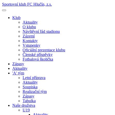
Sportovní klub FC Hlučín, z.s.
Klub
Aktuality
O klubu
Návštěvní řád stadionu
Zázemí
Kontakty
Vstupenky
Oficiální prezentace klubu
Členské příspěvky
Fotbalová školička
Zápasy
Aktuality
'A' tým
Letní příprava
Aktuality
Soupiska
Realizační tým
Zápasy
Tabulka
Naše družstva
U19
Aktuality