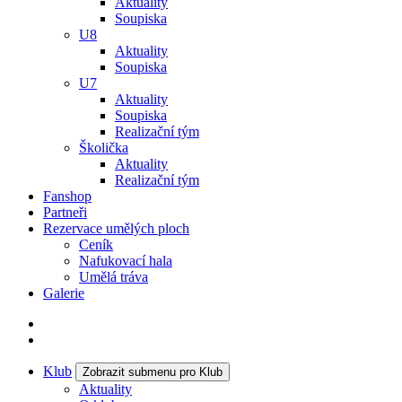
Aktuality
Soupiska
U8
Aktuality
Soupiska
U7
Aktuality
Soupiska
Realizační tým
Školička
Aktuality
Realizační tým
Fanshop
Partneři
Rezervace umělých ploch
Ceník
Nafukovací hala
Umělá tráva
Galerie
Klub
Zobrazit submenu pro Klub
Aktuality