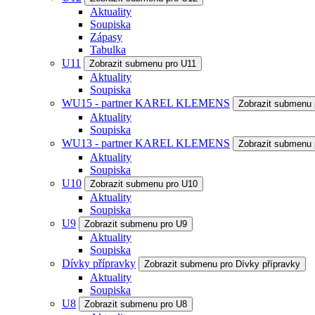
Aktuality
Soupiska
Zápasy
Tabulka
U11
Zobrazit submenu pro U11
Aktuality
Soupiska
WU15 - partner KAREL KLEMENS
Zobrazit submenu
Aktuality
Soupiska
WU13 - partner KAREL KLEMENS
Zobrazit submenu
Aktuality
Soupiska
U10
Zobrazit submenu pro U10
Aktuality
Soupiska
U9
Zobrazit submenu pro U9
Aktuality
Soupiska
Dívky přípravky
Zobrazit submenu pro Dívky přípravky
Aktuality
Soupiska
U8
Zobrazit submenu pro U8