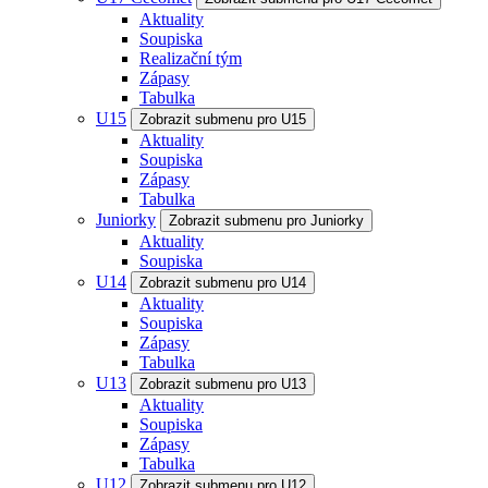
Aktuality
Soupiska
Realizační tým
Zápasy
Tabulka
U15
Zobrazit submenu pro U15
Aktuality
Soupiska
Zápasy
Tabulka
Juniorky
Zobrazit submenu pro Juniorky
Aktuality
Soupiska
U14
Zobrazit submenu pro U14
Aktuality
Soupiska
Zápasy
Tabulka
U13
Zobrazit submenu pro U13
Aktuality
Soupiska
Zápasy
Tabulka
U12
Zobrazit submenu pro U12