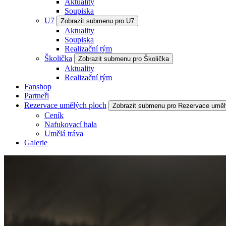
Aktuality
Soupiska
U7
Zobrazit submenu pro U7
Aktuality
Soupiska
Realizační tým
Školička
Zobrazit submenu pro Školička
Aktuality
Realizační tým
Fanshop
Partneři
Rezervace umělých ploch
Zobrazit submenu pro Rezervace uměl
Ceník
Nafukovací hala
Umělá tráva
Galerie