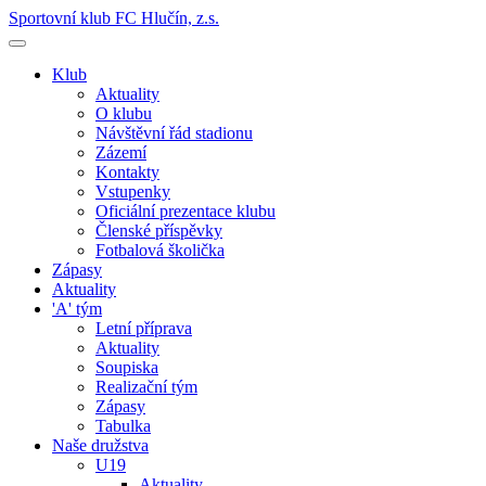
Sportovní klub FC Hlučín, z.s.
Klub
Aktuality
O klubu
Návštěvní řád stadionu
Zázemí
Kontakty
Vstupenky
Oficiální prezentace klubu
Členské příspěvky
Fotbalová školička
Zápasy
Aktuality
'A' tým
Letní příprava
Aktuality
Soupiska
Realizační tým
Zápasy
Tabulka
Naše družstva
U19
Aktuality