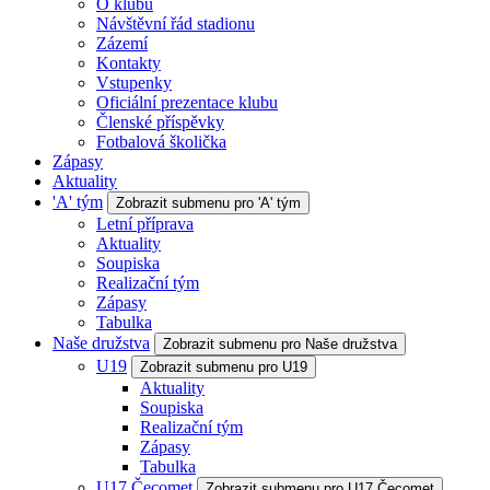
O klubu
Návštěvní řád stadionu
Zázemí
Kontakty
Vstupenky
Oficiální prezentace klubu
Členské příspěvky
Fotbalová školička
Zápasy
Aktuality
'A' tým
Zobrazit submenu pro 'A' tým
Letní příprava
Aktuality
Soupiska
Realizační tým
Zápasy
Tabulka
Naše družstva
Zobrazit submenu pro Naše družstva
U19
Zobrazit submenu pro U19
Aktuality
Soupiska
Realizační tým
Zápasy
Tabulka
U17 Čecomet
Zobrazit submenu pro U17 Čecomet