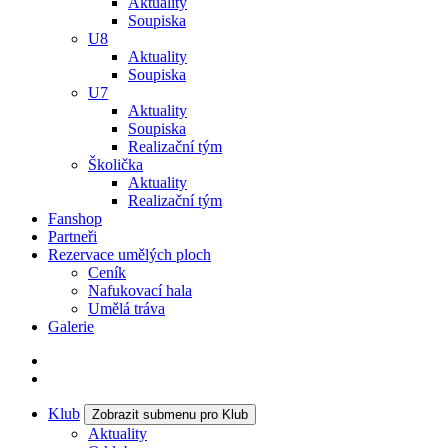
Aktuality
Soupiska
U8
Aktuality
Soupiska
U7
Aktuality
Soupiska
Realizační tým
Školička
Aktuality
Realizační tým
Fanshop
Partneři
Rezervace umělých ploch
Ceník
Nafukovací hala
Umělá tráva
Galerie
Klub
Zobrazit submenu pro Klub
Aktuality