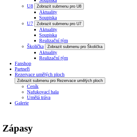
Soupiska
U8
Zobrazit submenu pro U8
Aktuality
Soupiska
U7
Zobrazit submenu pro U7
Aktuality
Soupiska
Realizační tým
Školička
Zobrazit submenu pro Školička
Aktuality
Realizační tým
Fanshop
Partneři
Rezervace umělých ploch
Zobrazit submenu pro Rezervace umělých ploch
Ceník
Nafukovací hala
Umělá tráva
Galerie
Zápasy