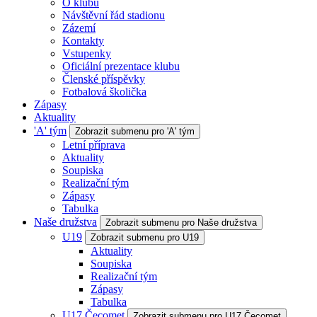
O klubu
Návštěvní řád stadionu
Zázemí
Kontakty
Vstupenky
Oficiální prezentace klubu
Členské příspěvky
Fotbalová školička
Zápasy
Aktuality
'A' tým
Zobrazit submenu pro 'A' tým
Letní příprava
Aktuality
Soupiska
Realizační tým
Zápasy
Tabulka
Naše družstva
Zobrazit submenu pro Naše družstva
U19
Zobrazit submenu pro U19
Aktuality
Soupiska
Realizační tým
Zápasy
Tabulka
U17 Čecomet
Zobrazit submenu pro U17 Čecomet