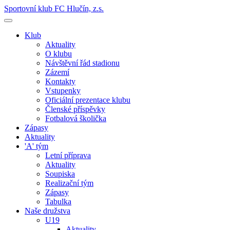
Sportovní klub FC Hlučín, z.s.
Klub
Aktuality
O klubu
Návštěvní řád stadionu
Zázemí
Kontakty
Vstupenky
Oficiální prezentace klubu
Členské příspěvky
Fotbalová školička
Zápasy
Aktuality
'A' tým
Letní příprava
Aktuality
Soupiska
Realizační tým
Zápasy
Tabulka
Naše družstva
U19
Aktuality