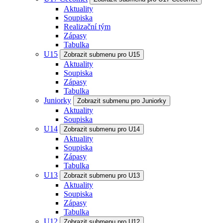
Aktuality
Soupiska
Realizační tým
Zápasy
Tabulka
U15
Zobrazit submenu pro U15
Aktuality
Soupiska
Zápasy
Tabulka
Juniorky
Zobrazit submenu pro Juniorky
Aktuality
Soupiska
U14
Zobrazit submenu pro U14
Aktuality
Soupiska
Zápasy
Tabulka
U13
Zobrazit submenu pro U13
Aktuality
Soupiska
Zápasy
Tabulka
U12
Zobrazit submenu pro U12