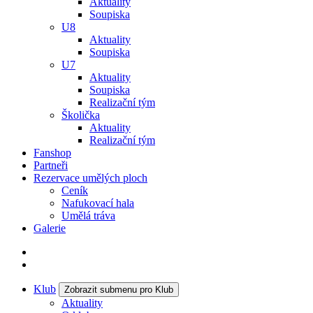
Aktuality
Soupiska
U8
Aktuality
Soupiska
U7
Aktuality
Soupiska
Realizační tým
Školička
Aktuality
Realizační tým
Fanshop
Partneři
Rezervace umělých ploch
Ceník
Nafukovací hala
Umělá tráva
Galerie
Klub
Zobrazit submenu pro Klub
Aktuality