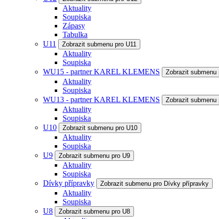
Aktuality
Soupiska
Zápasy
Tabulka
U11
Zobrazit submenu pro U11
Aktuality
Soupiska
WU15 - partner KAREL KLEMENS
Zobrazit submenu
Aktuality
Soupiska
WU13 - partner KAREL KLEMENS
Zobrazit submenu
Aktuality
Soupiska
U10
Zobrazit submenu pro U10
Aktuality
Soupiska
U9
Zobrazit submenu pro U9
Aktuality
Soupiska
Dívky přípravky
Zobrazit submenu pro Dívky přípravky
Aktuality
Soupiska
U8
Zobrazit submenu pro U8