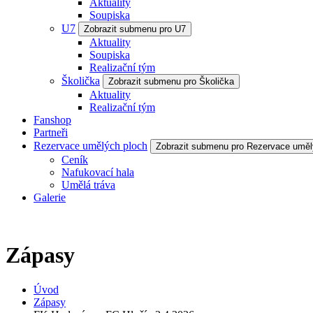
Aktuality
Soupiska
U7
Zobrazit submenu pro U7
Aktuality
Soupiska
Realizační tým
Školička
Zobrazit submenu pro Školička
Aktuality
Realizační tým
Fanshop
Partneři
Rezervace umělých ploch
Zobrazit submenu pro Rezervace uměl
Ceník
Nafukovací hala
Umělá tráva
Galerie
Zápasy
Úvod
Zápasy