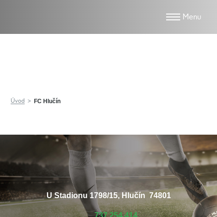
FC Hlučín
Úvod
FC Hlučín
U Stadionu 1798/15, Hlučín 74801
737 254 414