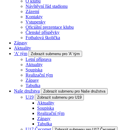
O klubu
Návštěvní řád stadionu
Zázemí
Kontakty
Vstupenky
Oficiální prezentace klubu
Členské příspěvky
Fotbalová školička
Zápasy
Aktuality
'A' tým
Zobrazit submenu pro 'A' tým
Letní příprava
Aktuality
Soupiska
Realizační tým
Zápasy
Tabulka
Naše družstva
Zobrazit submenu pro Naše družstva
U19
Zobrazit submenu pro U19
Aktuality
Soupiska
Realizační tým
Zápasy
Tabulka
U17 Čecomet
Zobrazit submenu pro U17 Čecomet