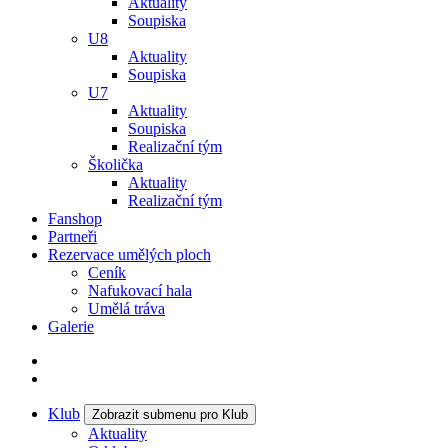
Aktuality
Soupiska
U8
Aktuality
Soupiska
U7
Aktuality
Soupiska
Realizační tým
Školička
Aktuality
Realizační tým
Fanshop
Partneři
Rezervace umělých ploch
Ceník
Nafukovací hala
Umělá tráva
Galerie
Klub
Zobrazit submenu pro Klub
Aktuality