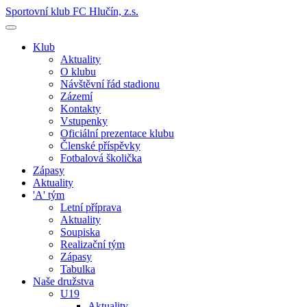
Sportovní klub FC Hlučín, z.s.
Klub
Aktuality
O klubu
Návštěvní řád stadionu
Zázemí
Kontakty
Vstupenky
Oficiální prezentace klubu
Členské příspěvky
Fotbalová školička
Zápasy
Aktuality
'A' tým
Letní příprava
Aktuality
Soupiska
Realizační tým
Zápasy
Tabulka
Naše družstva
U19
Aktuality