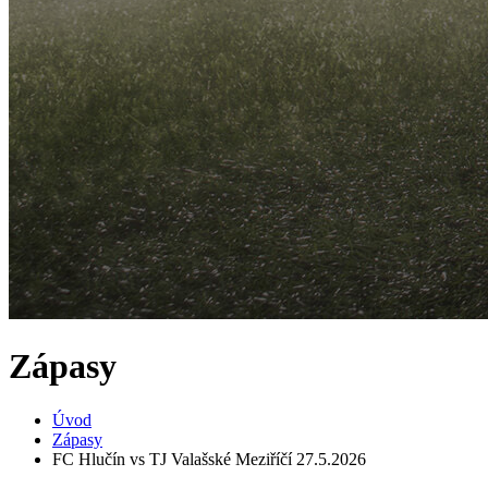
Zápasy
Úvod
Zápasy
FC Hlučín vs TJ Valašské Meziříčí 27.5.2026