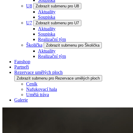
Soupiska
U8
Zobrazit submenu pro U8
Aktuality
Soupiska
U7
Zobrazit submenu pro U7
Aktuality
Soupiska
Realizační tým
Školička
Zobrazit submenu pro Školička
Aktuality
Realizační tým
Fanshop
Partneři
Rezervace umělých ploch
Zobrazit submenu pro Rezervace umělých ploch
Ceník
Nafukovací hala
Umělá tráva
Galerie