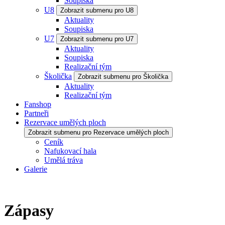
Soupiska
U8
Zobrazit submenu pro U8
Aktuality
Soupiska
U7
Zobrazit submenu pro U7
Aktuality
Soupiska
Realizační tým
Školička
Zobrazit submenu pro Školička
Aktuality
Realizační tým
Fanshop
Partneři
Rezervace umělých ploch
Zobrazit submenu pro Rezervace umělých ploch
Ceník
Nafukovací hala
Umělá tráva
Galerie
Zápasy