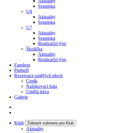
Aktuality
Soupiska
U8
Aktuality
Soupiska
U7
Aktuality
Soupiska
Realizační tým
Školička
Aktuality
Realizační tým
Fanshop
Partneři
Rezervace umělých ploch
Ceník
Nafukovací hala
Umělá tráva
Galerie
Klub
Zobrazit submenu pro Klub
Aktuality