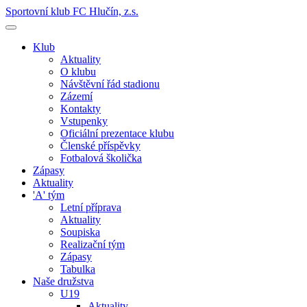
Sportovní klub FC Hlučín, z.s.
Klub
Aktuality
O klubu
Návštěvní řád stadionu
Zázemí
Kontakty
Vstupenky
Oficiální prezentace klubu
Členské příspěvky
Fotbalová školička
Zápasy
Aktuality
'A' tým
Letní příprava
Aktuality
Soupiska
Realizační tým
Zápasy
Tabulka
Naše družstva
U19
Aktuality