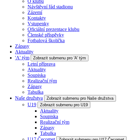
O klubu
Návštěvní řád stadionu
Zázemí
Kontakty
Vstupenky
Oficiální prezentace klubu
Členské příspěvky
Fotbalová školička
Zápasy
Aktuality
'A' tým
Zobrazit submenu pro 'A' tým
Letní příprava
Aktuality
Soupiska
Realizační tým
Zápasy
Tabulka
Naše družstva
Zobrazit submenu pro Naše družstva
U19
Zobrazit submenu pro U19
Aktuality
Soupiska
Realizační tým
Zápasy
Tabulka
U17 Čecomet
Zobrazit submenu pro U17 Čecomet