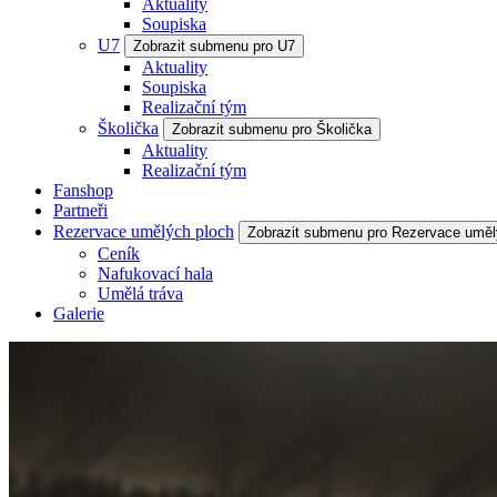
Aktuality
Soupiska
U7
Zobrazit submenu pro U7
Aktuality
Soupiska
Realizační tým
Školička
Zobrazit submenu pro Školička
Aktuality
Realizační tým
Fanshop
Partneři
Rezervace umělých ploch
Zobrazit submenu pro Rezervace uměl
Ceník
Nafukovací hala
Umělá tráva
Galerie