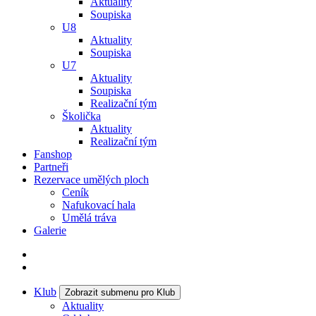
Aktuality
Soupiska
U8
Aktuality
Soupiska
U7
Aktuality
Soupiska
Realizační tým
Školička
Aktuality
Realizační tým
Fanshop
Partneři
Rezervace umělých ploch
Ceník
Nafukovací hala
Umělá tráva
Galerie
Klub
Zobrazit submenu pro Klub
Aktuality