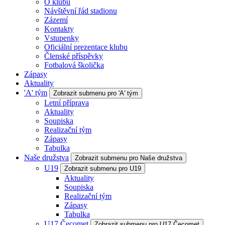
O klubu
Návštěvní řád stadionu
Zázemí
Kontakty
Vstupenky
Oficiální prezentace klubu
Členské příspěvky
Fotbalová školička
Zápasy
Aktuality
'A' tým
Zobrazit submenu pro 'A' tým
Letní příprava
Aktuality
Soupiska
Realizační tým
Zápasy
Tabulka
Naše družstva
Zobrazit submenu pro Naše družstva
U19
Zobrazit submenu pro U19
Aktuality
Soupiska
Realizační tým
Zápasy
Tabulka
U17 Čecomet
Zobrazit submenu pro U17 Čecomet