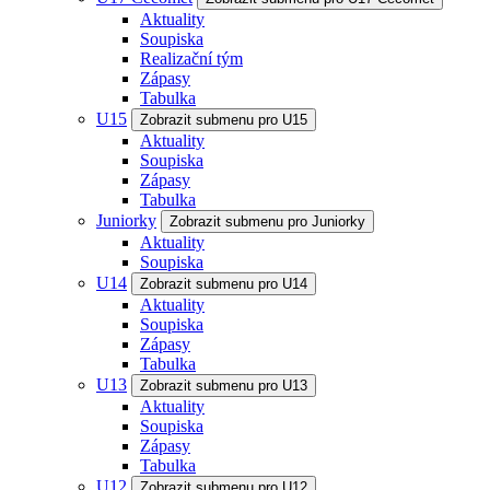
Aktuality
Soupiska
Realizační tým
Zápasy
Tabulka
U15
Zobrazit submenu pro U15
Aktuality
Soupiska
Zápasy
Tabulka
Juniorky
Zobrazit submenu pro Juniorky
Aktuality
Soupiska
U14
Zobrazit submenu pro U14
Aktuality
Soupiska
Zápasy
Tabulka
U13
Zobrazit submenu pro U13
Aktuality
Soupiska
Zápasy
Tabulka
U12
Zobrazit submenu pro U12