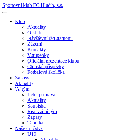
Sportovní klub FC Hlučín, z.s.
Klub
Aktuality
O klubu
Návštěvní řád stadionu
Zázemí
Kontakty
Vstupenky
Oficiální prezentace klubu
Členské příspěvky
Fotbalová školička
Zápasy
Aktuality
'A' tým
Letní příprava
Aktuality
Soupiska
Realizační tým
Zápasy
Tabulka
Naše družstva
U19
Aktuality