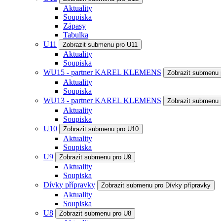
Aktuality
Soupiska
Zápasy
Tabulka
U11
Zobrazit submenu pro U11
Aktuality
Soupiska
WU15 - partner KAREL KLEMENS
Zobrazit submenu
Aktuality
Soupiska
WU13 - partner KAREL KLEMENS
Zobrazit submenu
Aktuality
Soupiska
U10
Zobrazit submenu pro U10
Aktuality
Soupiska
U9
Zobrazit submenu pro U9
Aktuality
Soupiska
Dívky přípravky
Zobrazit submenu pro Dívky přípravky
Aktuality
Soupiska
U8
Zobrazit submenu pro U8