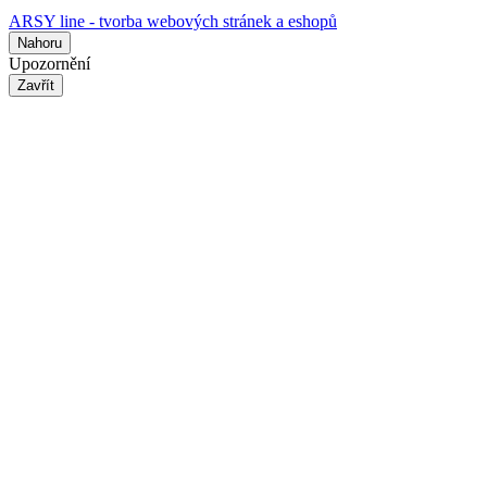
ARSY line - tvorba webových stránek a eshopů
Nahoru
Upozornění
Zavřít