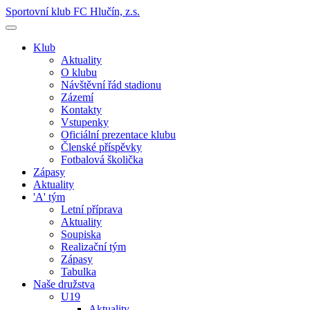
Sportovní klub FC Hlučín, z.s.
Klub
Aktuality
O klubu
Návštěvní řád stadionu
Zázemí
Kontakty
Vstupenky
Oficiální prezentace klubu
Členské příspěvky
Fotbalová školička
Zápasy
Aktuality
'A' tým
Letní příprava
Aktuality
Soupiska
Realizační tým
Zápasy
Tabulka
Naše družstva
U19
Aktuality