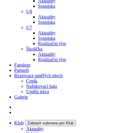
Aktuality
Soupiska
U8
Aktuality
Soupiska
U7
Aktuality
Soupiska
Realizační tým
Školička
Aktuality
Realizační tým
Fanshop
Partneři
Rezervace umělých ploch
Ceník
Nafukovací hala
Umělá tráva
Galerie
Klub
Zobrazit submenu pro Klub
Aktuality