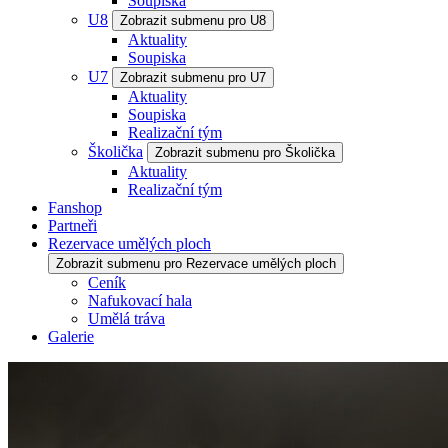
Soupiska
U8
Zobrazit submenu pro U8
Aktuality
Soupiska
U7
Zobrazit submenu pro U7
Aktuality
Soupiska
Realizační tým
Školička
Zobrazit submenu pro Školička
Aktuality
Realizační tým
Fanshop
Partneři
Rezervace umělých ploch
Zobrazit submenu pro Rezervace umělých ploch
Ceník
Nafukovací hala
Umělá tráva
Galerie