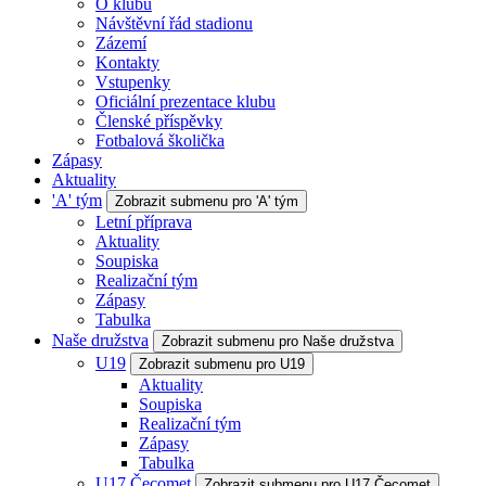
O klubu
Návštěvní řád stadionu
Zázemí
Kontakty
Vstupenky
Oficiální prezentace klubu
Členské příspěvky
Fotbalová školička
Zápasy
Aktuality
'A' tým
Zobrazit submenu pro 'A' tým
Letní příprava
Aktuality
Soupiska
Realizační tým
Zápasy
Tabulka
Naše družstva
Zobrazit submenu pro Naše družstva
U19
Zobrazit submenu pro U19
Aktuality
Soupiska
Realizační tým
Zápasy
Tabulka
U17 Čecomet
Zobrazit submenu pro U17 Čecomet