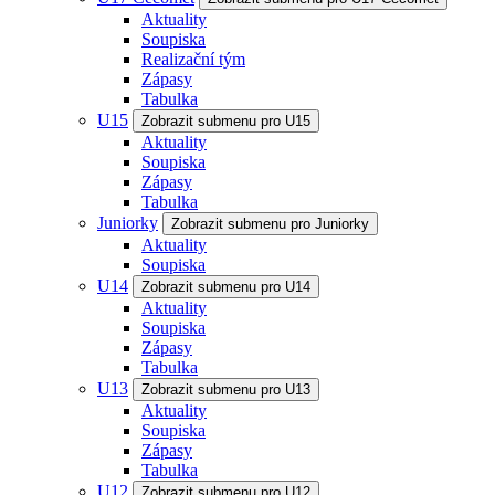
Aktuality
Soupiska
Realizační tým
Zápasy
Tabulka
U15
Zobrazit submenu pro U15
Aktuality
Soupiska
Zápasy
Tabulka
Juniorky
Zobrazit submenu pro Juniorky
Aktuality
Soupiska
U14
Zobrazit submenu pro U14
Aktuality
Soupiska
Zápasy
Tabulka
U13
Zobrazit submenu pro U13
Aktuality
Soupiska
Zápasy
Tabulka
U12
Zobrazit submenu pro U12