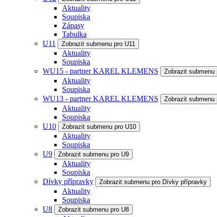
Aktuality
Soupiska
Zápasy
Tabulka
U11
Zobrazit submenu pro U11
Aktuality
Soupiska
WU15 - partner KAREL KLEMENS
Zobrazit submenu
Aktuality
Soupiska
WU13 - partner KAREL KLEMENS
Zobrazit submenu
Aktuality
Soupiska
U10
Zobrazit submenu pro U10
Aktuality
Soupiska
U9
Zobrazit submenu pro U9
Aktuality
Soupiska
Dívky přípravky
Zobrazit submenu pro Dívky přípravky
Aktuality
Soupiska
U8
Zobrazit submenu pro U8