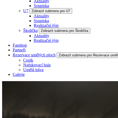
Aktuality
Soupiska
U7
Zobrazit submenu pro U7
Aktuality
Soupiska
Realizační tým
Školička
Zobrazit submenu pro Školička
Aktuality
Realizační tým
Fanshop
Partneři
Rezervace umělých ploch
Zobrazit submenu pro Rezervace uměl
Ceník
Nafukovací hala
Umělá tráva
Galerie