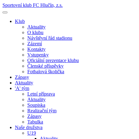
Sportovní klub FC Hlučín, z.s.
Klub
Aktuality
O klubu
Návštěvní řád stadionu
Zázemí
Kontakty
Vstupenky
Oficiální prezentace klubu
Členské příspěvky
Fotbalová školička
Zápasy
Aktuality
'A' tým
Letní příprava
Aktuality
Soupiska
Realizační tým
Zápasy
Tabulka
Naše družstva
U19
Aktuality