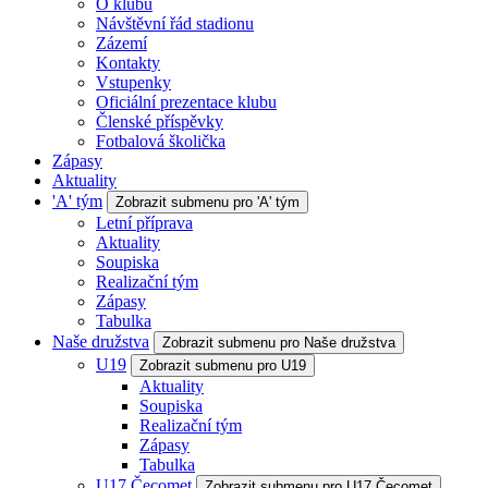
O klubu
Návštěvní řád stadionu
Zázemí
Kontakty
Vstupenky
Oficiální prezentace klubu
Členské příspěvky
Fotbalová školička
Zápasy
Aktuality
'A' tým
Zobrazit submenu pro 'A' tým
Letní příprava
Aktuality
Soupiska
Realizační tým
Zápasy
Tabulka
Naše družstva
Zobrazit submenu pro Naše družstva
U19
Zobrazit submenu pro U19
Aktuality
Soupiska
Realizační tým
Zápasy
Tabulka
U17 Čecomet
Zobrazit submenu pro U17 Čecomet