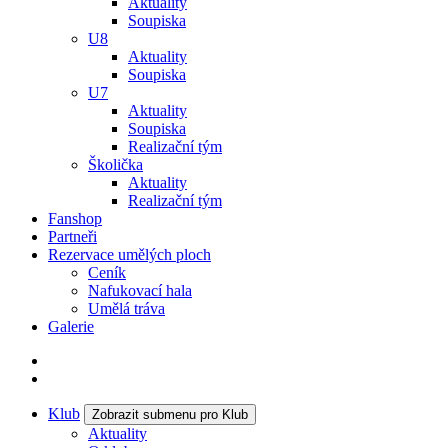
Aktuality
Soupiska
U8
Aktuality
Soupiska
U7
Aktuality
Soupiska
Realizační tým
Školička
Aktuality
Realizační tým
Fanshop
Partneři
Rezervace umělých ploch
Ceník
Nafukovací hala
Umělá tráva
Galerie
Klub
Zobrazit submenu pro Klub
Aktuality