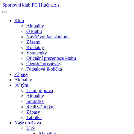
Sportovní klub FC Hlučín, z.s.
Klub
Aktuality
O klubu
Návštěvní řád stadionu
Zázemí
Kontakty
Vstupenky
Oficiální prezentace klubu
Členské příspěvky
Fotbalová školička
Zápasy
Aktuality
'A' tým
Letní příprava
Aktuality
Soupiska
Realizační tým
Zápasy
Tabulka
Naše družstva
U19
Aktuality