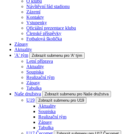
O klubu
Návštěvní řád stadionu
Zázemí
Kontakty
Vstupenky
Oficiální prezentace klubu
Členské příspěvky
Fotbalová školička
Zápasy
Aktuality
'A' tým
Zobrazit submenu pro 'A' tým
Letní příprava
Aktuality
Soupiska
Realizační tým
Zápasy
Tabulka
Naše družstva
Zobrazit submenu pro Naše družstva
U19
Zobrazit submenu pro U19
Aktuality
Soupiska
Realizační tým
Zápasy
Tabulka
U17 Čecomet
Zobrazit submenu pro U17 Čecomet