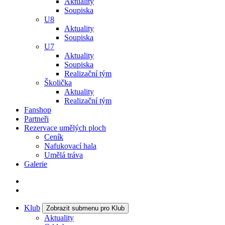
Aktuality
Soupiska
U8
Aktuality
Soupiska
U7
Aktuality
Soupiska
Realizační tým
Školička
Aktuality
Realizační tým
Fanshop
Partneři
Rezervace umělých ploch
Ceník
Nafukovací hala
Umělá tráva
Galerie
Klub
Zobrazit submenu pro Klub
Aktuality