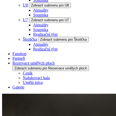
Soupiska
U8
Zobrazit submenu pro U8
Aktuality
Soupiska
U7
Zobrazit submenu pro U7
Aktuality
Soupiska
Realizační tým
Školička
Zobrazit submenu pro Školička
Aktuality
Realizační tým
Fanshop
Partneři
Rezervace umělých ploch
Zobrazit submenu pro Rezervace umělých ploch
Ceník
Nafukovací hala
Umělá tráva
Galerie