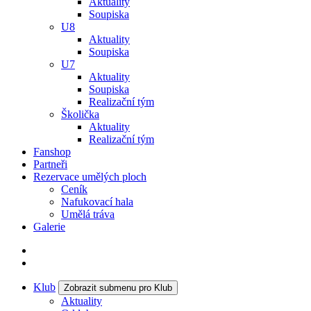
Aktuality
Soupiska
U8
Aktuality
Soupiska
U7
Aktuality
Soupiska
Realizační tým
Školička
Aktuality
Realizační tým
Fanshop
Partneři
Rezervace umělých ploch
Ceník
Nafukovací hala
Umělá tráva
Galerie
Klub
Zobrazit submenu pro Klub
Aktuality