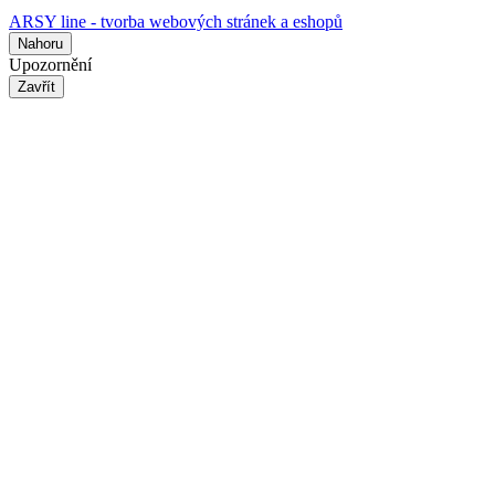
ARSY line - tvorba webových stránek a eshopů
Nahoru
Upozornění
Zavřít