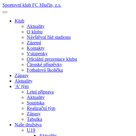
Sportovní klub FC Hlučín, z.s.
Klub
Aktuality
O klubu
Návštěvní řád stadionu
Zázemí
Kontakty
Vstupenky
Oficiální prezentace klubu
Členské příspěvky
Fotbalová školička
Zápasy
Aktuality
'A' tým
Letní příprava
Aktuality
Soupiska
Realizační tým
Zápasy
Tabulka
Naše družstva
U19
Aktuality