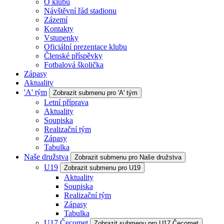
O klubu
Návštěvní řád stadionu
Zázemí
Kontakty
Vstupenky
Oficiální prezentace klubu
Členské příspěvky
Fotbalová školička
Zápasy
Aktuality
'A' tým
Zobrazit submenu pro 'A' tým
Letní příprava
Aktuality
Soupiska
Realizační tým
Zápasy
Tabulka
Naše družstva
Zobrazit submenu pro Naše družstva
U19
Zobrazit submenu pro U19
Aktuality
Soupiska
Realizační tým
Zápasy
Tabulka
U17 Čecomet
Zobrazit submenu pro U17 Čecomet