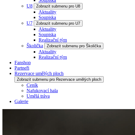
Soupiska
U8
Zobrazit submenu pro U8
Aktuality
Soupiska
U7
Zobrazit submenu pro U7
Aktuality
Soupiska
Realizační tým
Školička
Zobrazit submenu pro Školička
Aktuality
Realizační tým
Fanshop
Partneři
Rezervace umělých ploch
Zobrazit submenu pro Rezervace umělých ploch
Ceník
Nafukovací hala
Umělá tráva
Galerie