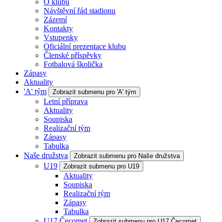
O klubu
Návštěvní řád stadionu
Zázemí
Kontakty
Vstupenky
Oficiální prezentace klubu
Členské příspěvky
Fotbalová školička
Zápasy
Aktuality
'A' tým
Zobrazit submenu pro 'A' tým
Letní příprava
Aktuality
Soupiska
Realizační tým
Zápasy
Tabulka
Naše družstva
Zobrazit submenu pro Naše družstva
U19
Zobrazit submenu pro U19
Aktuality
Soupiska
Realizační tým
Zápasy
Tabulka
U17 Čecomet
Zobrazit submenu pro U17 Čecomet