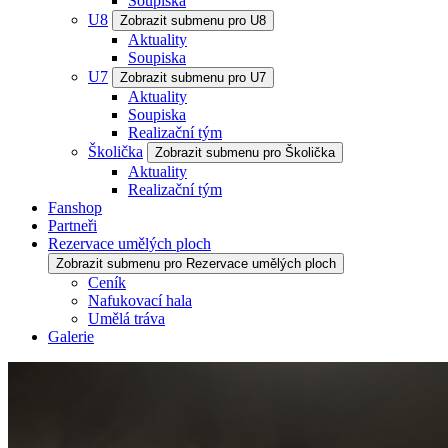
Soupiska
U8
Zobrazit submenu pro U8
Aktuality
Soupiska
U7
Zobrazit submenu pro U7
Aktuality
Soupiska
Realizační tým
Školička
Zobrazit submenu pro Školička
Aktuality
Realizační tým
Fanshop
Partneři
Rezervace umělých ploch
Zobrazit submenu pro Rezervace umělých ploch
Ceník
Nafukovací hala
Umělá tráva
Galerie