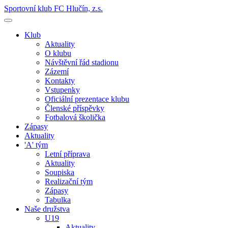
Sportovní klub FC Hlučín, z.s.
Klub
Aktuality
O klubu
Návštěvní řád stadionu
Zázemí
Kontakty
Vstupenky
Oficiální prezentace klubu
Členské příspěvky
Fotbalová školička
Zápasy
Aktuality
'A' tým
Letní příprava
Aktuality
Soupiska
Realizační tým
Zápasy
Tabulka
Naše družstva
U19
Aktuality