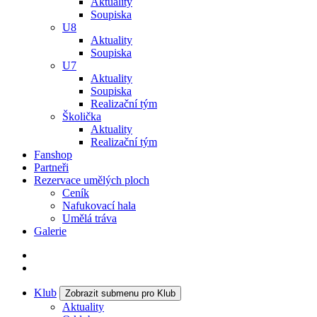
Aktuality
Soupiska
U8
Aktuality
Soupiska
U7
Aktuality
Soupiska
Realizační tým
Školička
Aktuality
Realizační tým
Fanshop
Partneři
Rezervace umělých ploch
Ceník
Nafukovací hala
Umělá tráva
Galerie
Klub
Zobrazit submenu pro Klub
Aktuality