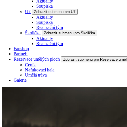
Aktuality
Soupiska
U7
Zobrazit submenu pro U7
Aktuality
Soupiska
Realizační tým
Školička
Zobrazit submenu pro Školička
Aktuality
Realizační tým
Fanshop
Partneři
Rezervace umělých ploch
Zobrazit submenu pro Rezervace uměl
Ceník
Nafukovací hala
Umělá tráva
Galerie