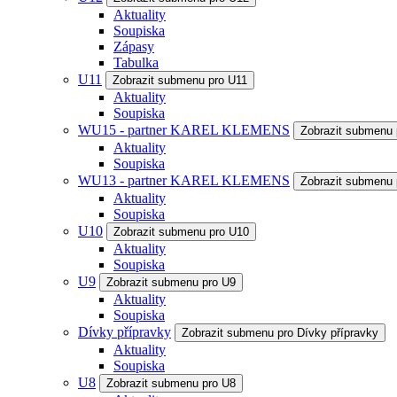
Aktuality
Soupiska
Zápasy
Tabulka
U11
Zobrazit submenu pro U11
Aktuality
Soupiska
WU15 - partner KAREL KLEMENS
Zobrazit submenu
Aktuality
Soupiska
WU13 - partner KAREL KLEMENS
Zobrazit submenu
Aktuality
Soupiska
U10
Zobrazit submenu pro U10
Aktuality
Soupiska
U9
Zobrazit submenu pro U9
Aktuality
Soupiska
Dívky přípravky
Zobrazit submenu pro Dívky přípravky
Aktuality
Soupiska
U8
Zobrazit submenu pro U8