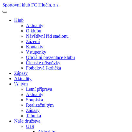
Sportovní klub FC Hlučín, z.s.
Klub
Aktuality
O klubu
Návštěvní řád stadionu
Zázemí
Kontakty
Vstupenky
Oficiální prezentace klubu
Členské příspěvky
Fotbalová školička
Zápasy
Aktuality
'A' tým
Letní příprava
Aktuality
Soupiska
Realizační tým
Zápasy
Tabulka
Naše družstva
U19
Aktuality