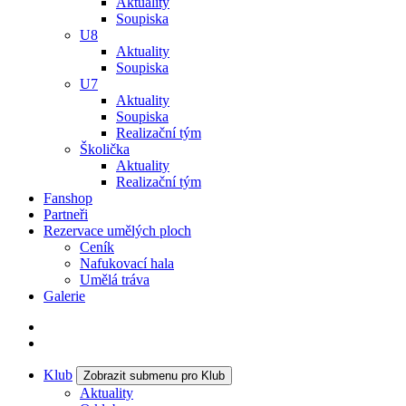
Aktuality
Soupiska
U8
Aktuality
Soupiska
U7
Aktuality
Soupiska
Realizační tým
Školička
Aktuality
Realizační tým
Fanshop
Partneři
Rezervace umělých ploch
Ceník
Nafukovací hala
Umělá tráva
Galerie
Klub
Zobrazit submenu pro Klub
Aktuality