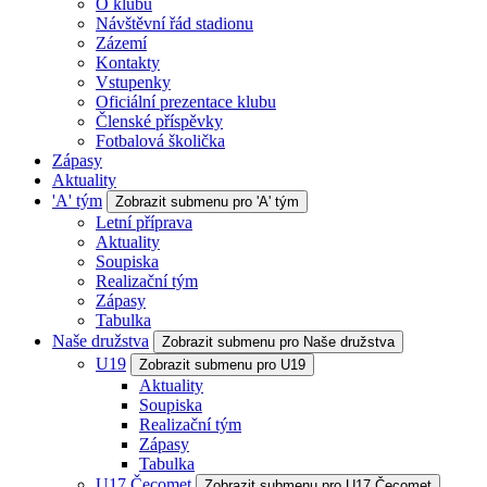
O klubu
Návštěvní řád stadionu
Zázemí
Kontakty
Vstupenky
Oficiální prezentace klubu
Členské příspěvky
Fotbalová školička
Zápasy
Aktuality
'A' tým
Zobrazit submenu pro 'A' tým
Letní příprava
Aktuality
Soupiska
Realizační tým
Zápasy
Tabulka
Naše družstva
Zobrazit submenu pro Naše družstva
U19
Zobrazit submenu pro U19
Aktuality
Soupiska
Realizační tým
Zápasy
Tabulka
U17 Čecomet
Zobrazit submenu pro U17 Čecomet