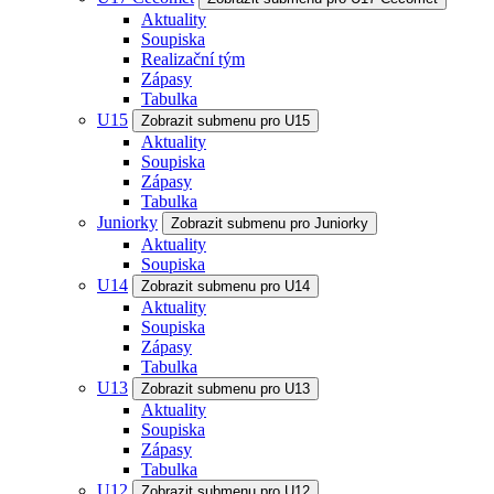
Aktuality
Soupiska
Realizační tým
Zápasy
Tabulka
U15
Zobrazit submenu pro U15
Aktuality
Soupiska
Zápasy
Tabulka
Juniorky
Zobrazit submenu pro Juniorky
Aktuality
Soupiska
U14
Zobrazit submenu pro U14
Aktuality
Soupiska
Zápasy
Tabulka
U13
Zobrazit submenu pro U13
Aktuality
Soupiska
Zápasy
Tabulka
U12
Zobrazit submenu pro U12