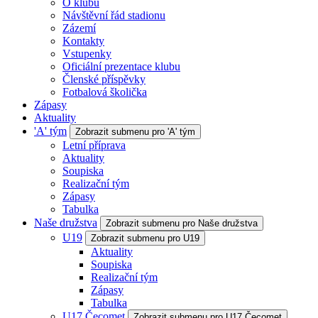
O klubu
Návštěvní řád stadionu
Zázemí
Kontakty
Vstupenky
Oficiální prezentace klubu
Členské příspěvky
Fotbalová školička
Zápasy
Aktuality
'A' tým
Zobrazit submenu pro 'A' tým
Letní příprava
Aktuality
Soupiska
Realizační tým
Zápasy
Tabulka
Naše družstva
Zobrazit submenu pro Naše družstva
U19
Zobrazit submenu pro U19
Aktuality
Soupiska
Realizační tým
Zápasy
Tabulka
U17 Čecomet
Zobrazit submenu pro U17 Čecomet