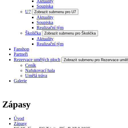
Aktuality
Soupiska
U7
Zobrazit submenu pro U7
Aktuality
Soupiska
Realizační tým
Školička
Zobrazit submenu pro Školička
Aktuality
Realizační tým
Fanshop
Partneři
Rezervace umělých ploch
Zobrazit submenu pro Rezervace uměl
Ceník
Nafukovací hala
Umělá tráva
Galerie
Zápasy
Úvod
Zápasy