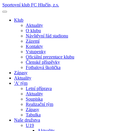
Sportovní klub FC Hlučín, z.s.
Klub
Aktuality
O klubu
Návštěvní řád stadionu
Zázemí
Kontakty
Vstupenky
Oficiální prezentace klubu
Členské příspěvky
Fotbalová školička
Zápasy
Aktuality
'A' tým
Letní příprava
Aktuality
Soupiska
Realizační tým
Zápasy
Tabulka
Naše družstva
U19
Aktuality