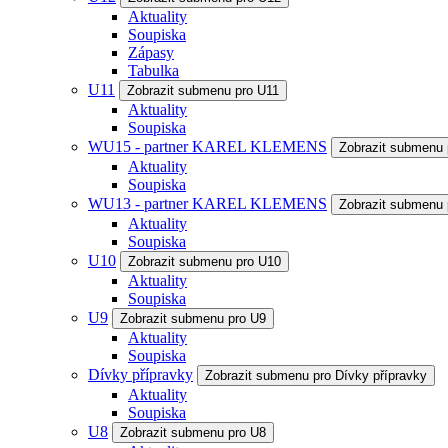
Aktuality
Soupiska
Zápasy
Tabulka
U11
Zobrazit submenu pro U11
Aktuality
Soupiska
WU15 - partner KAREL KLEMENS
Zobrazit submenu
Aktuality
Soupiska
WU13 - partner KAREL KLEMENS
Zobrazit submenu
Aktuality
Soupiska
U10
Zobrazit submenu pro U10
Aktuality
Soupiska
U9
Zobrazit submenu pro U9
Aktuality
Soupiska
Dívky přípravky
Zobrazit submenu pro Dívky přípravky
Aktuality
Soupiska
U8
Zobrazit submenu pro U8