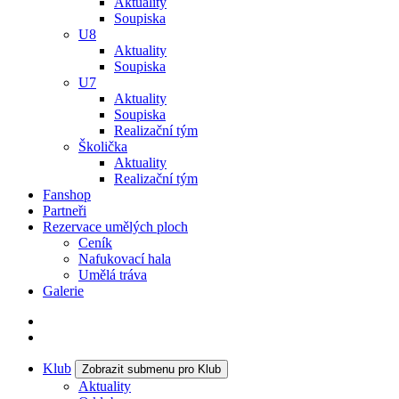
Aktuality
Soupiska
U8
Aktuality
Soupiska
U7
Aktuality
Soupiska
Realizační tým
Školička
Aktuality
Realizační tým
Fanshop
Partneři
Rezervace umělých ploch
Ceník
Nafukovací hala
Umělá tráva
Galerie
Klub
Zobrazit submenu pro Klub
Aktuality