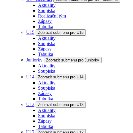
Aktuality
Soupiska
Realizační tým
Zápasy
Tabulka
U15
Zobrazit submenu pro U15
Aktuality
Soupiska
Zápasy
Tabulka
Juniorky
Zobrazit submenu pro Juniorky
Aktuality
Soupiska
U14
Zobrazit submenu pro U14
Aktuality
Soupiska
Zápasy
Tabulka
U13
Zobrazit submenu pro U13
Aktuality
Soupiska
Zápasy
Tabulka
U12
Zobrazit submenu pro U12