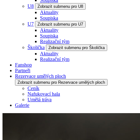
Soupiska
U8
Zobrazit submenu pro U8
Aktuality
Soupiska
U7
Zobrazit submenu pro U7
Aktuality
Soupiska
Realizační tým
Školička
Zobrazit submenu pro Školička
Aktuality
Realizační tým
Fanshop
Partneři
Rezervace umělých ploch
Zobrazit submenu pro Rezervace umělých ploch
Ceník
Nafukovací hala
Umělá tráva
Galerie