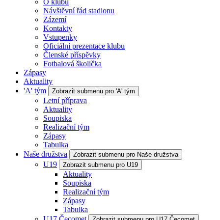
O klubu
Návštěvní řád stadionu
Zázemí
Kontakty
Vstupenky
Oficiální prezentace klubu
Členské příspěvky
Fotbalová školička
Zápasy
Aktuality
'A' tým
Zobrazit submenu pro 'A' tým
Letní příprava
Aktuality
Soupiska
Realizační tým
Zápasy
Tabulka
Naše družstva
Zobrazit submenu pro Naše družstva
U19
Zobrazit submenu pro U19
Aktuality
Soupiska
Realizační tým
Zápasy
Tabulka
U17 Čecomet
Zobrazit submenu pro U17 Čecomet