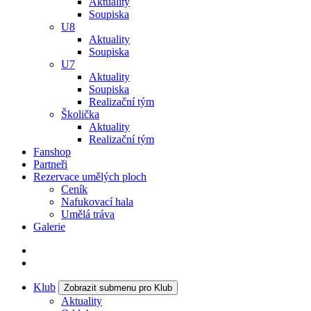
Aktuality
Soupiska
U8
Aktuality
Soupiska
U7
Aktuality
Soupiska
Realizační tým
Školička
Aktuality
Realizační tým
Fanshop
Partneři
Rezervace umělých ploch
Ceník
Nafukovací hala
Umělá tráva
Galerie
Klub
Zobrazit submenu pro Klub
Aktuality