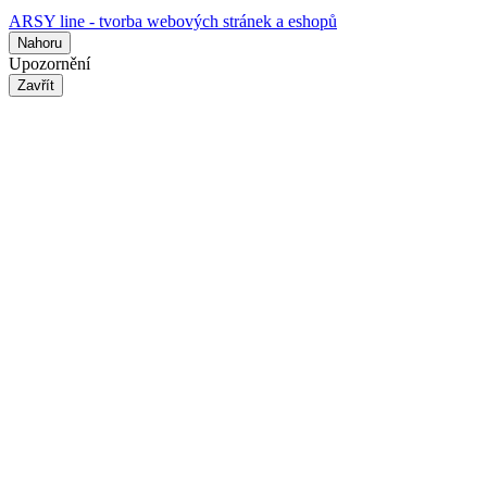
ARSY line - tvorba webových stránek a eshopů
Nahoru
Upozornění
Zavřít