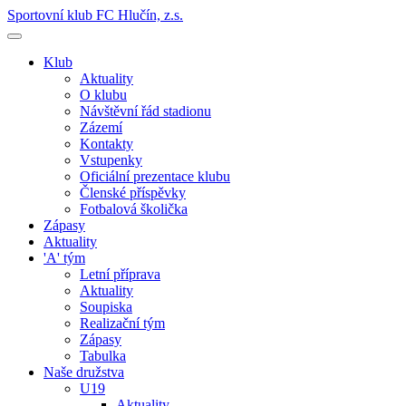
Sportovní klub FC Hlučín, z.s.
Klub
Aktuality
O klubu
Návštěvní řád stadionu
Zázemí
Kontakty
Vstupenky
Oficiální prezentace klubu
Členské příspěvky
Fotbalová školička
Zápasy
Aktuality
'A' tým
Letní příprava
Aktuality
Soupiska
Realizační tým
Zápasy
Tabulka
Naše družstva
U19
Aktuality