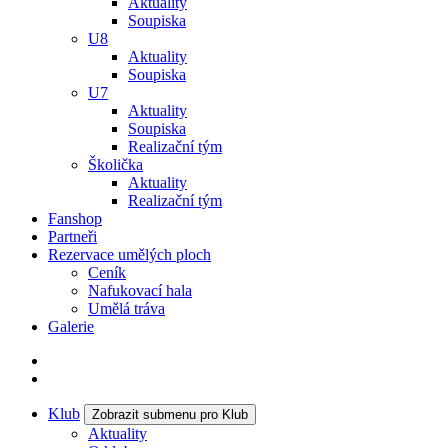
Aktuality
Soupiska
U8
Aktuality
Soupiska
U7
Aktuality
Soupiska
Realizační tým
Školička
Aktuality
Realizační tým
Fanshop
Partneři
Rezervace umělých ploch
Ceník
Nafukovací hala
Umělá tráva
Galerie
Klub
Zobrazit submenu pro Klub
Aktuality