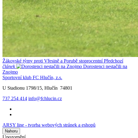
Žákovské týmy proti Vřesině a Porubě stoprocentní
Předchozí
článek
Dorostenci nestačili na
Znojmo
Sportovní klub FC Hlučín, z.s.
U Stadionu 1798/15, Hlučín 74801
737 254 414
info@fchlucin.cz
ARSY line - tvorba webových stránek a eshopů
Nahoru
Upozornění