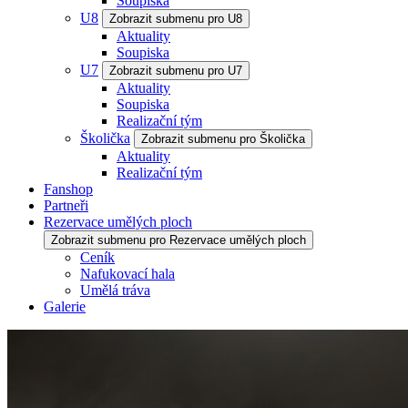
Soupiska
U8
Zobrazit submenu pro U8
Aktuality
Soupiska
U7
Zobrazit submenu pro U7
Aktuality
Soupiska
Realizační tým
Školička
Zobrazit submenu pro Školička
Aktuality
Realizační tým
Fanshop
Partneři
Rezervace umělých ploch
Zobrazit submenu pro Rezervace umělých ploch
Ceník
Nafukovací hala
Umělá tráva
Galerie