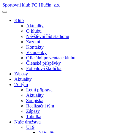
Sportovní klub FC Hlučín, z.s.
Klub
Aktuality
O klubu
Návštěvní řád stadionu
Zázemí
Kontakty
Vstupenky
Oficiální prezentace klubu
Členské příspěvky
Fotbalová školička
Zápasy
Aktuality
'A' tým
Letní příprava
Aktuality
Soupiska
Realizační tým
Zápasy
Tabulka
Naše družstva
U19
Aktuality