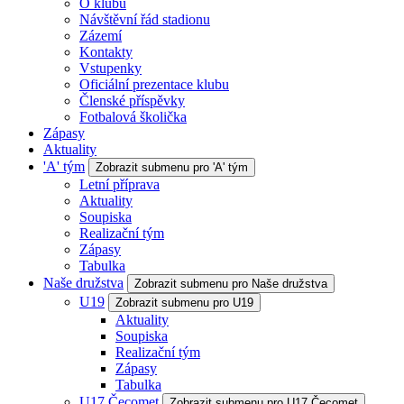
O klubu
Návštěvní řád stadionu
Zázemí
Kontakty
Vstupenky
Oficiální prezentace klubu
Členské příspěvky
Fotbalová školička
Zápasy
Aktuality
'A' tým
Zobrazit submenu pro 'A' tým
Letní příprava
Aktuality
Soupiska
Realizační tým
Zápasy
Tabulka
Naše družstva
Zobrazit submenu pro Naše družstva
U19
Zobrazit submenu pro U19
Aktuality
Soupiska
Realizační tým
Zápasy
Tabulka
U17 Čecomet
Zobrazit submenu pro U17 Čecomet