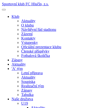
Sportovní klub FC Hlučín, z.s.
Klub
Aktuality
O klubu
Návštěvní řád stadionu
Zázemí
Kontakty
Vstupenky
Oficiální prezentace klubu
Členské příspěvky
Fotbalová školička
Zápasy
Aktuality
'A' tým
Letní příprava
Aktuality
Soupiska
Realizační tým
Zápasy
Tabulka
Naše družstva
U19
Aktuality