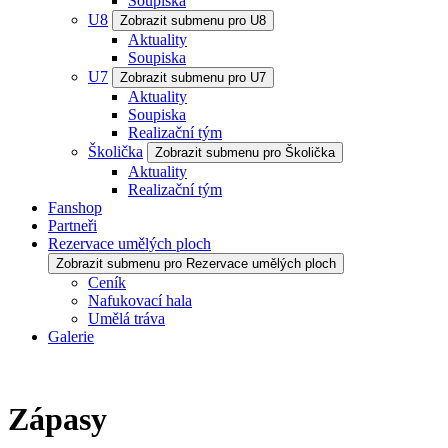
Soupiska
U8
Zobrazit submenu pro U8
Aktuality
Soupiska
U7
Zobrazit submenu pro U7
Aktuality
Soupiska
Realizační tým
Školička
Zobrazit submenu pro Školička
Aktuality
Realizační tým
Fanshop
Partneři
Rezervace umělých ploch
Zobrazit submenu pro Rezervace umělých ploch
Ceník
Nafukovací hala
Umělá tráva
Galerie
Zápasy