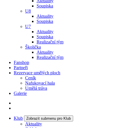
Aktuality
Soupiska
U8
Aktuality
Soupiska
U7
Aktuality
Soupiska
Realizační tým
Školička
Aktuality
Realizační tým
Fanshop
Partneři
Rezervace umělých ploch
Ceník
Nafukovací hala
Umělá tráva
Galerie
Klub
Zobrazit submenu pro Klub
Aktuality