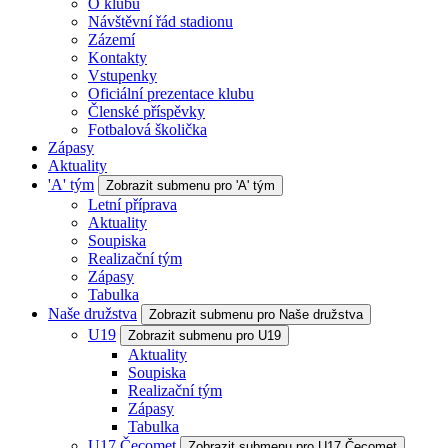
O klubu
Návštěvní řád stadionu
Zázemí
Kontakty
Vstupenky
Oficiální prezentace klubu
Členské příspěvky
Fotbalová školička
Zápasy
Aktuality
'A' tým
Zobrazit submenu pro 'A' tým
Letní příprava
Aktuality
Soupiska
Realizační tým
Zápasy
Tabulka
Naše družstva
Zobrazit submenu pro Naše družstva
U19
Zobrazit submenu pro U19
Aktuality
Soupiska
Realizační tým
Zápasy
Tabulka
U17 Čecomet
Zobrazit submenu pro U17 Čecomet