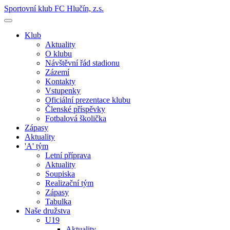
Sportovní klub FC Hlučín, z.s.
Klub
Aktuality
O klubu
Návštěvní řád stadionu
Zázemí
Kontakty
Vstupenky
Oficiální prezentace klubu
Členské příspěvky
Fotbalová školička
Zápasy
Aktuality
'A' tým
Letní příprava
Aktuality
Soupiska
Realizační tým
Zápasy
Tabulka
Naše družstva
U19
Aktuality