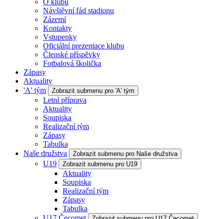
O klubu
Návštěvní řád stadionu
Zázemí
Kontakty
Vstupenky
Oficiální prezentace klubu
Členské příspěvky
Fotbalová školička
Zápasy
Aktuality
'A' tým
Zobrazit submenu pro 'A' tým
Letní příprava
Aktuality
Soupiska
Realizační tým
Zápasy
Tabulka
Naše družstva
Zobrazit submenu pro Naše družstva
U19
Zobrazit submenu pro U19
Aktuality
Soupiska
Realizační tým
Zápasy
Tabulka
U17 Čecomet
Zobrazit submenu pro U17 Čecomet