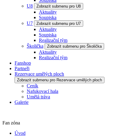
Soupiska
U8
Zobrazit submenu pro U8
Aktuality
Soupiska
U7
Zobrazit submenu pro U7
Aktuality
Soupiska
Realizační tým
Školička
Zobrazit submenu pro Školička
Aktuality
Realizační tým
Fanshop
Partneři
Rezervace umělých ploch
Zobrazit submenu pro Rezervace umělých ploch
Ceník
Nafukovací hala
Umělá tráva
Galerie
Fan zóna
Úvod