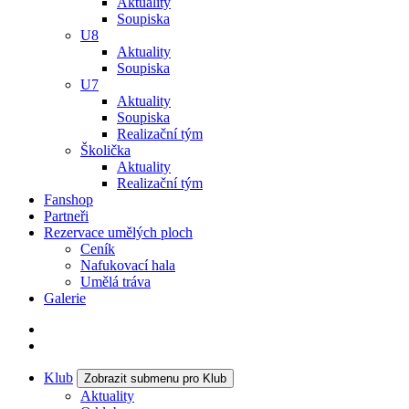
Aktuality
Soupiska
U8
Aktuality
Soupiska
U7
Aktuality
Soupiska
Realizační tým
Školička
Aktuality
Realizační tým
Fanshop
Partneři
Rezervace umělých ploch
Ceník
Nafukovací hala
Umělá tráva
Galerie
Klub
Zobrazit submenu pro Klub
Aktuality