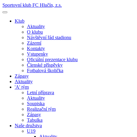
Sportovní klub FC Hlučín, z.s.
Klub
Aktuality
O klubu
Návštěvní řád stadionu
Zázemí
Kontakty
Vstupenky
Oficiální prezentace klubu
Členské příspěvky
Fotbalová školička
Zápasy
Aktuality
'A' tým
Letní příprava
Aktuality
Soupiska
Realizační tým
Zápasy
Tabulka
Naše družstva
U19
Aktuality