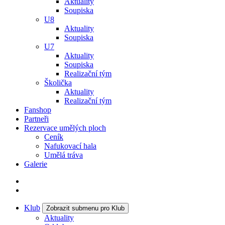
Aktuality
Soupiska
U8
Aktuality
Soupiska
U7
Aktuality
Soupiska
Realizační tým
Školička
Aktuality
Realizační tým
Fanshop
Partneři
Rezervace umělých ploch
Ceník
Nafukovací hala
Umělá tráva
Galerie
Klub
Zobrazit submenu pro Klub
Aktuality