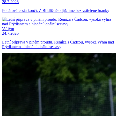
28.7.2026
Pohárová cesta končí. Z Břidličné odjíždíme bez vstřelené branky
'A' tým
24.7.2026
Letní příprava v plném proudu. Remíza s Čadcou, vysoká výhra nad
Frýdlantem a hledání ideální sestavy