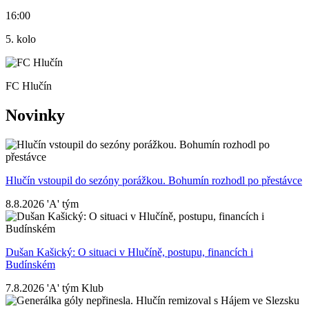
16:00
5. kolo
FC Hlučín
Novinky
Hlučín vstoupil do sezóny porážkou. Bohumín rozhodl po přestávce
8.8.2026
'A' tým
Dušan Kašický: O situaci v Hlučíně, postupu, financích i
Budínském
7.8.2026
'A' tým
Klub