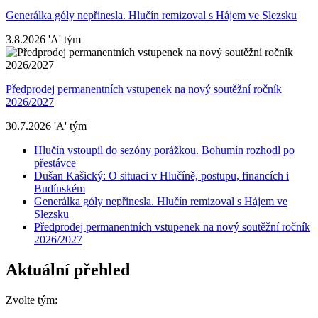
Generálka góly nepřinesla. Hlučín remizoval s Hájem ve Slezsku
3.8.2026
'A' tým
Předprodej permanentních vstupenek na nový soutěžní ročník
2026/2027
30.7.2026
'A' tým
Hlučín vstoupil do sezóny porážkou. Bohumín rozhodl po
přestávce
Dušan Kašický: O situaci v Hlučíně, postupu, financích i
Budínském
Generálka góly nepřinesla. Hlučín remizoval s Hájem ve
Slezsku
Předprodej permanentních vstupenek na nový soutěžní ročník
2026/2027
Aktuální přehled
Zvolte tým: