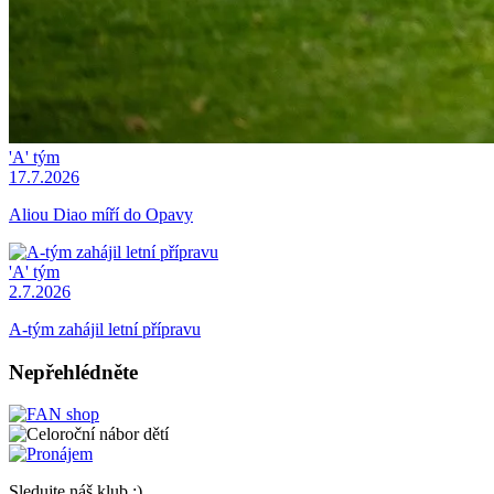
'A' tým
17.7.2026
Aliou Diao míří do Opavy
'A' tým
2.7.2026
A-tým zahájil letní přípravu
Nepřehlédněte
Sledujte náš klub :)