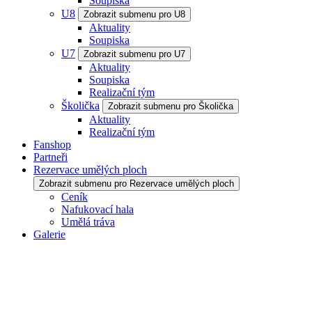
Soupiska
U8
Zobrazit submenu pro U8
Aktuality
Soupiska
U7
Zobrazit submenu pro U7
Aktuality
Soupiska
Realizační tým
Školička
Zobrazit submenu pro Školička
Aktuality
Realizační tým
Fanshop
Partneři
Rezervace umělých ploch
Zobrazit submenu pro Rezervace umělých ploch
Ceník
Nafukovací hala
Umělá tráva
Galerie