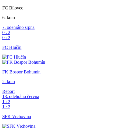
FC Bílovec
6. kolo
7.
odehráno
srpna
0
:
2
0
:
2
FC Hlučín
FK Bospor Bohumín
2. kolo
Report
13.
odehráno
června
1
:
2
1
:
2
SFK Vrchovina