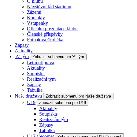
O klubu
Návštěvní řád stadionu
Zázemí
Kontakty
Vstupenky
Oficiální prezentace klubu
Členské příspěvky
Fotbalová školička
Zápasy
Aktuality
'A' tým
Zobrazit submenu pro 'A' tým
Letní příprava
Aktuality
Soupiska
Realizační tým
Zápasy
Tabulka
Naše družstva
Zobrazit submenu pro Naše družstva
U19
Zobrazit submenu pro U19
Aktuality
Soupiska
Realizační tým
Zápasy
Tabulka
U17 Čecomet
Zobrazit submenu pro U17 Čecomet