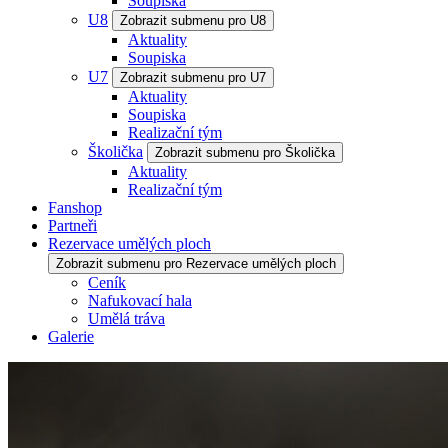
Soupiska
U8
Zobrazit submenu pro U8
Aktuality
Soupiska
U7
Zobrazit submenu pro U7
Aktuality
Soupiska
Realizační tým
Školička
Zobrazit submenu pro Školička
Aktuality
Realizační tým
Fanshop
Partneři
Rezervace umělých ploch
Zobrazit submenu pro Rezervace umělých ploch
Ceník
Nafukovací hala
Umělá tráva
Galerie