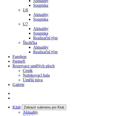
Aktuality
Soupiska
U8
Aktuality
Soupiska
U7
Aktuality
Soupiska
Realizační tým
Školička
Aktuality
Realizační tým
Fanshop
Partneři
Rezervace umělých ploch
Ceník
Nafukovací hala
Umělá tráva
Galerie
Klub
Zobrazit submenu pro Klub
Aktuality