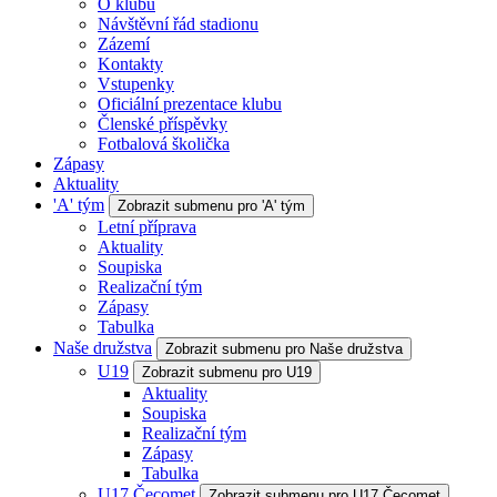
O klubu
Návštěvní řád stadionu
Zázemí
Kontakty
Vstupenky
Oficiální prezentace klubu
Členské příspěvky
Fotbalová školička
Zápasy
Aktuality
'A' tým
Zobrazit submenu pro 'A' tým
Letní příprava
Aktuality
Soupiska
Realizační tým
Zápasy
Tabulka
Naše družstva
Zobrazit submenu pro Naše družstva
U19
Zobrazit submenu pro U19
Aktuality
Soupiska
Realizační tým
Zápasy
Tabulka
U17 Čecomet
Zobrazit submenu pro U17 Čecomet