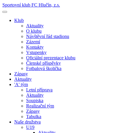
Sportovní klub FC Hlučín, z.s.
Klub
Aktuality
O klubu
Návštěvní řád stadionu
Zázemí
Kontakty
Vstupenky
Oficiální prezentace klubu
Členské příspěvky
Fotbalová školička
Zápasy
Aktuality
'A' tým
Letní příprava
Aktuality
Soupiska
Realizační tým
Zápasy
Tabulka
Naše družstva
U19
Aktuality