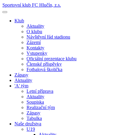
Sportovní klub FC Hlučín, z.s.
Klub
Aktuality
O klubu
Návštěvní řád stadionu
Zázemí
Kontakty
Vstupenky
Oficiální prezentace klubu
Členské příspěvky
Fotbalová školička
Zápasy
Aktuality
'A' tým
Letní příprava
Aktuality
Soupiska
Realizační tým
Zápasy
Tabulka
Naše družstva
U19
Aktuality