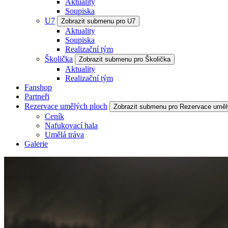
Aktuality
Soupiska
U7
Zobrazit submenu pro U7
Aktuality
Soupiska
Realizační tým
Školička
Zobrazit submenu pro Školička
Aktuality
Realizační tým
Fanshop
Partneři
Rezervace umělých ploch
Zobrazit submenu pro Rezervace uměl
Ceník
Nafukovací hala
Umělá tráva
Galerie