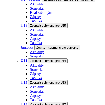
Aktuality
Soupiska
Realizační tým
Zápasy
Tabulka
U15
Zobrazit submenu pro U15
Aktuality
Soupiska
Zápasy
Tabulka
Juniorky
Zobrazit submenu pro Juniorky
Aktuality
Soupiska
U14
Zobrazit submenu pro U14
Aktuality
Soupiska
Zápasy
Tabulka
U13
Zobrazit submenu pro U13
Aktuality
Soupiska
Zápasy
Tabulka
U12
Zobrazit submenu pro U12