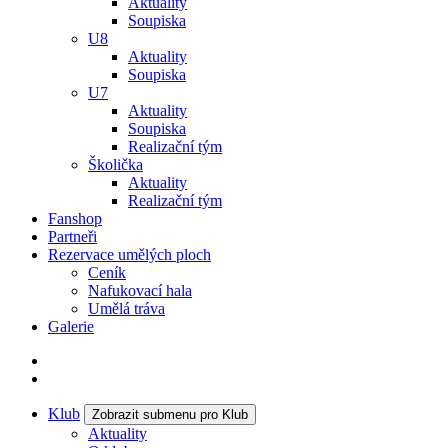
Aktuality
Soupiska
U8
Aktuality
Soupiska
U7
Aktuality
Soupiska
Realizační tým
Školička
Aktuality
Realizační tým
Fanshop
Partneři
Rezervace umělých ploch
Ceník
Nafukovací hala
Umělá tráva
Galerie
Klub
Zobrazit submenu pro Klub
Aktuality