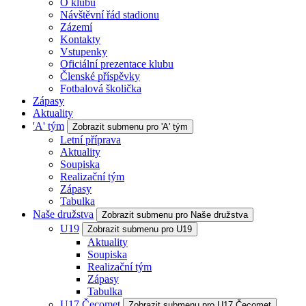
O klubu
Návštěvní řád stadionu
Zázemí
Kontakty
Vstupenky
Oficiální prezentace klubu
Členské příspěvky
Fotbalová školička
Zápasy
Aktuality
'A' tým
Zobrazit submenu pro 'A' tým
Letní příprava
Aktuality
Soupiska
Realizační tým
Zápasy
Tabulka
Naše družstva
Zobrazit submenu pro Naše družstva
U19
Zobrazit submenu pro U19
Aktuality
Soupiska
Realizační tým
Zápasy
Tabulka
U17 Čecomet
Zobrazit submenu pro U17 Čecomet