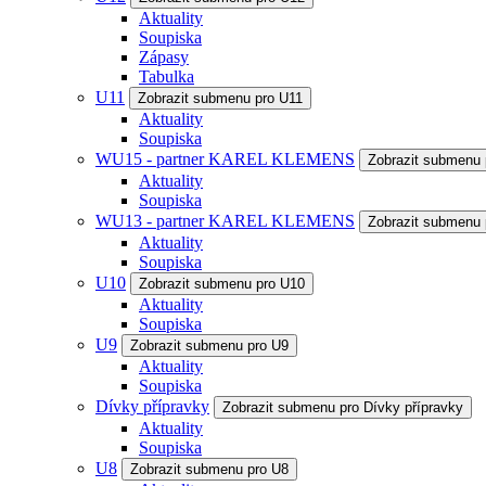
Aktuality
Soupiska
Zápasy
Tabulka
U11
Zobrazit submenu pro U11
Aktuality
Soupiska
WU15 - partner KAREL KLEMENS
Zobrazit submenu
Aktuality
Soupiska
WU13 - partner KAREL KLEMENS
Zobrazit submenu
Aktuality
Soupiska
U10
Zobrazit submenu pro U10
Aktuality
Soupiska
U9
Zobrazit submenu pro U9
Aktuality
Soupiska
Dívky přípravky
Zobrazit submenu pro Dívky přípravky
Aktuality
Soupiska
U8
Zobrazit submenu pro U8