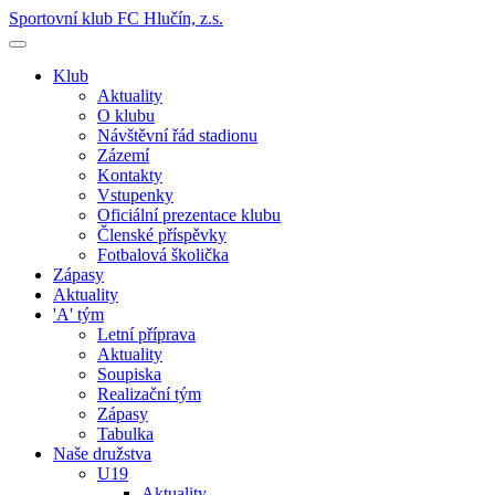
Sportovní klub FC Hlučín, z.s.
Klub
Aktuality
O klubu
Návštěvní řád stadionu
Zázemí
Kontakty
Vstupenky
Oficiální prezentace klubu
Členské příspěvky
Fotbalová školička
Zápasy
Aktuality
'A' tým
Letní příprava
Aktuality
Soupiska
Realizační tým
Zápasy
Tabulka
Naše družstva
U19
Aktuality