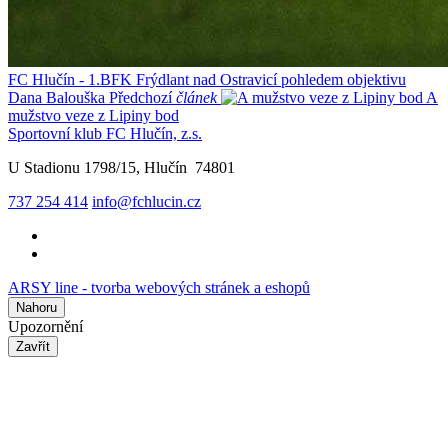
FC Hlučín - 1.BFK Frýdlant nad Ostravicí pohledem objektivu
Dana Balouška
Předchozí
článek
A
mužstvo veze z Lipiny bod
Sportovní klub FC Hlučín, z.s.
U Stadionu 1798/15, Hlučín 74801
737 254 414
info@fchlucin.cz
ARSY line - tvorba webových stránek a eshopů
Nahoru
Upozornění
Zavřít