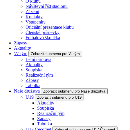
O klubu
Návštěvní řád stadionu
Zázemí
Kontakty
Vstupenky
Oficiální prezentace klubu
Členské příspěvky
Fotbalová školička
Zápasy
Aktuality
'A' tým
Zobrazit submenu pro 'A' tým
Letní příprava
Aktuality
Soupiska
Realizační tým
Zápasy
Tabulka
Naše družstva
Zobrazit submenu pro Naše družstva
U19
Zobrazit submenu pro U19
Aktuality
Soupiska
Realizační tým
Zápasy
Tabulka
U17 Čecomet
Zobrazit submenu pro U17 Čecomet