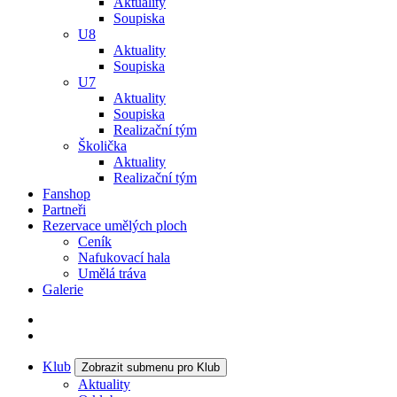
Aktuality
Soupiska
U8
Aktuality
Soupiska
U7
Aktuality
Soupiska
Realizační tým
Školička
Aktuality
Realizační tým
Fanshop
Partneři
Rezervace umělých ploch
Ceník
Nafukovací hala
Umělá tráva
Galerie
Klub
Zobrazit submenu pro Klub
Aktuality