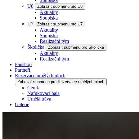
Soupiska
U8
Zobrazit submenu pro U8
Aktuality
Soupiska
U7
Zobrazit submenu pro U7
Aktuality
Soupiska
Realizační tým
Školička
Zobrazit submenu pro Školička
Aktuality
Realizační tým
Fanshop
Partneři
Rezervace umělých ploch
Zobrazit submenu pro Rezervace umělých ploch
Ceník
Nafukovací hala
Umělá tráva
Galerie