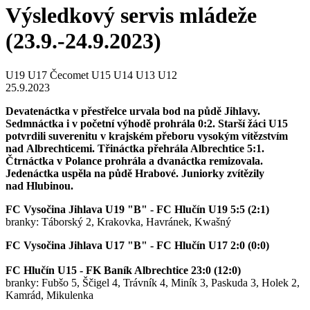
Výsledkový servis mládeže
(23.9.-24.9.2023)
U19
U17 Čecomet
U15
U14
U13
U12
25.9.2023
Devatenáctka v přestřelce urvala bod na půdě Jihlavy.
Sedmnáctka i v početní výhodě prohrála 0:2. Starší žáci U15
potvrdili suverenitu v krajském přeboru vysokým vítězstvím
nad Albrechticemi. Třináctka přehrála Albrechtice 5:1.
Čtrnáctka v Polance prohrála a dvanáctka remizovala.
Jedenáctka uspěla na půdě Hrabové. Juniorky zvítězily
nad Hlubinou.
FC Vysočina Jihlava U19 "B" - FC Hlučín U19 5:5 (2:1)
branky: Táborský 2, Krakovka, Havránek, Kwašný
FC Vysočina Jihlava U17 "B" - FC Hlučín U17 2:0 (0:0)
FC Hlučín U15 - FK Baník Albrechtice 23:0 (12:0)
branky: Fubšo 5, Ščigel 4, Trávník 4, Miník 3, Paskuda 3, Holek 2,
Kamrád, Mikulenka