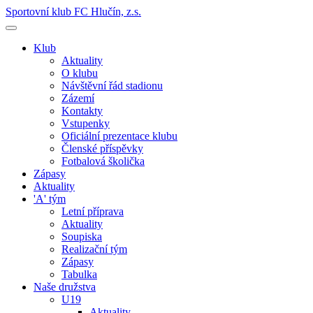
Sportovní klub FC Hlučín, z.s.
Klub
Aktuality
O klubu
Návštěvní řád stadionu
Zázemí
Kontakty
Vstupenky
Oficiální prezentace klubu
Členské příspěvky
Fotbalová školička
Zápasy
Aktuality
'A' tým
Letní příprava
Aktuality
Soupiska
Realizační tým
Zápasy
Tabulka
Naše družstva
U19
Aktuality