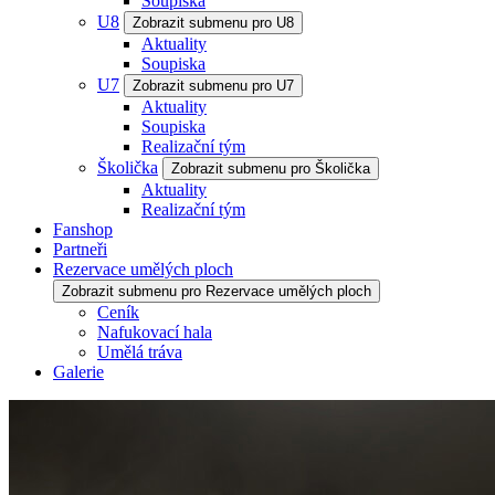
Soupiska
U8
Zobrazit submenu pro U8
Aktuality
Soupiska
U7
Zobrazit submenu pro U7
Aktuality
Soupiska
Realizační tým
Školička
Zobrazit submenu pro Školička
Aktuality
Realizační tým
Fanshop
Partneři
Rezervace umělých ploch
Zobrazit submenu pro Rezervace umělých ploch
Ceník
Nafukovací hala
Umělá tráva
Galerie