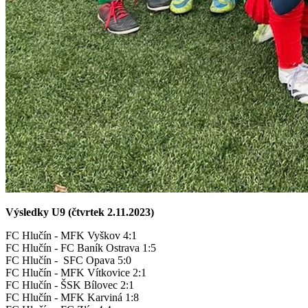
Výsledky U9 (čtvrtek 2.11.2023)
FC Hlučín - MFK Vyškov 4:1
FC Hlučín - FC Baník Ostrava 1:5
FC Hlučín - SFC Opava 5:0
FC Hlučín - MFK Vítkovice 2:1
FC Hlučín - ŠSK Bílovec 2:1
FC Hlučín - MFK Karviná 1:8