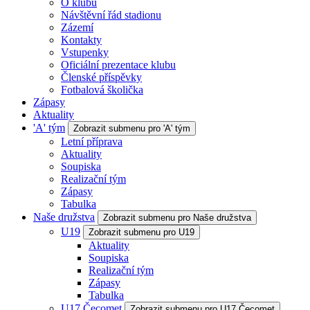
O klubu
Návštěvní řád stadionu
Zázemí
Kontakty
Vstupenky
Oficiální prezentace klubu
Členské příspěvky
Fotbalová školička
Zápasy
Aktuality
'A' tým
Zobrazit submenu pro 'A' tým
Letní příprava
Aktuality
Soupiska
Realizační tým
Zápasy
Tabulka
Naše družstva
Zobrazit submenu pro Naše družstva
U19
Zobrazit submenu pro U19
Aktuality
Soupiska
Realizační tým
Zápasy
Tabulka
U17 Čecomet
Zobrazit submenu pro U17 Čecomet