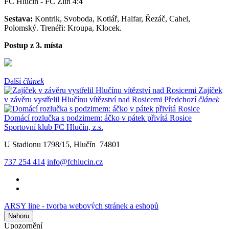
FC Hlučín - FC Zlín 4:4
Sestava:
Kontrik, Svoboda, Kotlář, Halfar, Řezáč, Cahel,
Polomský. Trenéři: Kroupa, Klocek.
Postup z 3. místa
Další
článek
Zajíček
v závěru vystřelil Hlučínu vítězství nad Rosicemi
Předchozí
článek
Domácí rozlučka s podzimem: áčko v pátek přivítá Rosice
Sportovní klub FC Hlučín, z.s.
U Stadionu 1798/15, Hlučín 74801
737 254 414
info@fchlucin.cz
ARSY line - tvorba webových stránek a eshopů
Nahoru
Upozornění