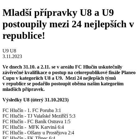
Mladší přípravky U8 a U9
postoupily mezi 24 nejlepších v
republice!
U9
U8
3.11.2023
Ve dnech 31.10. a 2.11. se v areálu FC Hlučín uskutečnily
závěrečné kvalifikace o postup na celorepublikové finále Planeo
Cupu v kategoriích U8 a U9. Mezi 24 nejlepších týmů
v republice se podařilo postoupit oběma našim kategoriím
mladších přípravek.
Výsledky U8 (úterý 31.10.2023)
FC Hlučín - 1. FC Poruba 3:1
FC Hlučín - TJ Valašské Meziříčí 5:3
FC Hlučín - FC Baník Ostrava 1:5
FC Hlučín - MFK Karviná 6:4
FC Hlučín - Olšany u Prostějova 2:4
FC Hlučín - FK Třinec 6:4