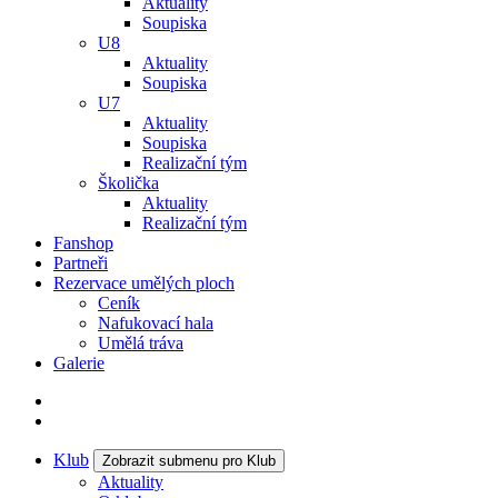
Aktuality
Soupiska
U8
Aktuality
Soupiska
U7
Aktuality
Soupiska
Realizační tým
Školička
Aktuality
Realizační tým
Fanshop
Partneři
Rezervace umělých ploch
Ceník
Nafukovací hala
Umělá tráva
Galerie
Klub
Zobrazit submenu pro Klub
Aktuality