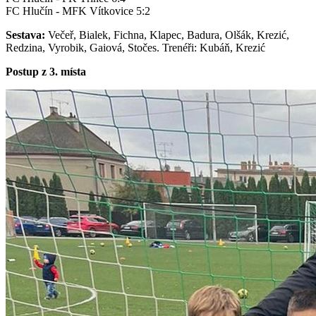
FC Hlučín - MFK Vítkovice 5:2
Sestava:
Večeř, Bialek, Fichna, Klapec, Badura, Olšák, Krezić,
Redzina, Vyrobik, Gaiová, Stočes. Trenéři: Kubáň, Krezić
Postup z 3. místa