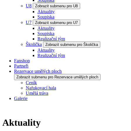
Soupiska
U8
Zobrazit submenu pro U8
Aktuality
Soupiska
U7
Zobrazit submenu pro U7
Aktuality
Soupiska
Realizační tým
Školička
Zobrazit submenu pro Školička
Aktuality
Realizační tým
Fanshop
Partneři
Rezervace umělých ploch
Zobrazit submenu pro Rezervace umělých ploch
Ceník
Nafukovací hala
Umělá tráva
Galerie
Aktuality