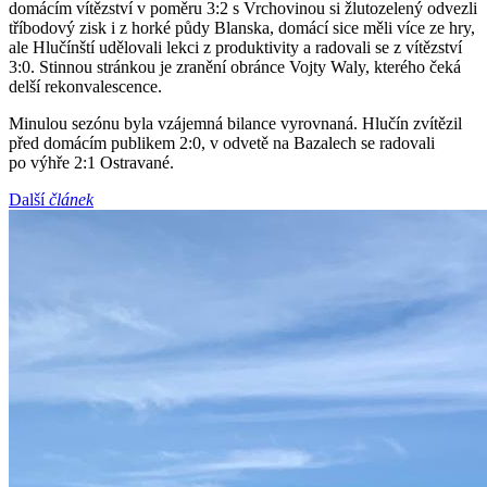
domácím vítězství v poměru 3:2 s Vrchovinou si žlutozelený odvezli
tříbodový zisk i z horké půdy Blanska, domácí sice měli více ze hry,
ale Hlučínští udělovali lekci z produktivity a radovali se z vítězství
3:0. Stinnou stránkou je zranění obránce Vojty Waly, kterého čeká
delší rekonvalescence.
Minulou sezónu byla vzájemná bilance vyrovnaná. Hlučín zvítězil
před domácím publikem 2:0, v odvetě na Bazalech se radovali
po výhře 2:1 Ostravané.
Další
článek