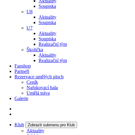
Aktuality
Soupiska
U8
Aktuality
Soupiska
U7
Aktuality
Soupiska
Realizační tým
Školička
Aktuality
Realizační tým
Fanshop
Partneři
Rezervace umělých ploch
Ceník
Nafukovací hala
Umělá tráva
Galerie
Klub
Zobrazit submenu pro Klub
Aktuality