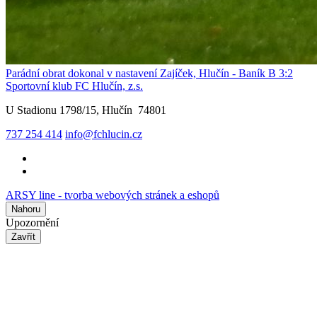
Parádní obrat dokonal v nastavení Zajíček, Hlučín - Baník B 3:2
Sportovní klub FC Hlučín, z.s.
U Stadionu 1798/15, Hlučín 74801
737 254 414
info@fchlucin.cz
ARSY line - tvorba webových stránek a eshopů
Nahoru
Upozornění
Zavřít