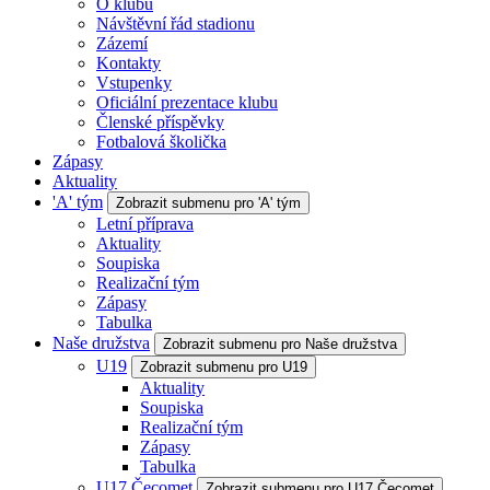
O klubu
Návštěvní řád stadionu
Zázemí
Kontakty
Vstupenky
Oficiální prezentace klubu
Členské příspěvky
Fotbalová školička
Zápasy
Aktuality
'A' tým
Zobrazit submenu pro 'A' tým
Letní příprava
Aktuality
Soupiska
Realizační tým
Zápasy
Tabulka
Naše družstva
Zobrazit submenu pro Naše družstva
U19
Zobrazit submenu pro U19
Aktuality
Soupiska
Realizační tým
Zápasy
Tabulka
U17 Čecomet
Zobrazit submenu pro U17 Čecomet