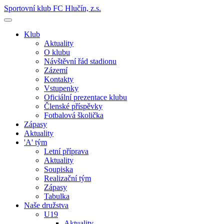
Sportovní klub FC Hlučín, z.s.
Klub
Aktuality
O klubu
Návštěvní řád stadionu
Zázemí
Kontakty
Vstupenky
Oficiální prezentace klubu
Členské příspěvky
Fotbalová školička
Zápasy
Aktuality
'A' tým
Letní příprava
Aktuality
Soupiska
Realizační tým
Zápasy
Tabulka
Naše družstva
U19
Aktuality