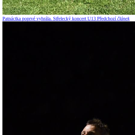
Patnáctka poprvé vyhrála. Střelecký koncert U13
Předchozí
článek