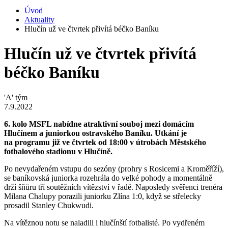
Úvod
Aktuality
Hlučín už ve čtvrtek přivítá béčko Baníku
Hlučín už ve čtvrtek přivítá
béčko Baníku
'A' tým
7.9.2022
6. kolo MSFL nabídne atraktivní souboj mezi domácím
Hlučínem a juniorkou ostravského Baníku. Utkání je
na programu již ve čtvrtek od 18:00 v útrobách Městského
fotbalového stadionu v Hlučíně.
Po nevydařeném vstupu do sezóny (prohry s Rosicemi a Kroměříží),
se baníkovská juniorka rozehrála do velké pohody a momentálně
drží šňůru tří soutěžních vítězství v řadě. Naposledy svěřenci trenéra
Milana Chalupy porazili juniorku Zlína 1:0, když se střelecky
prosadil Stanley Chukwudi.
Na vítěznou notu se naladili i hlučínští fotbalisté. Po vydřeném