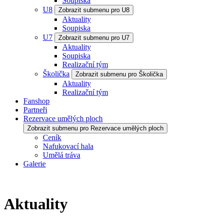
Soupiska
U8
Zobrazit submenu pro U8
Aktuality
Soupiska
U7
Zobrazit submenu pro U7
Aktuality
Soupiska
Realizační tým
Školička
Zobrazit submenu pro Školička
Aktuality
Realizační tým
Fanshop
Partneři
Rezervace umělých ploch
Zobrazit submenu pro Rezervace umělých ploch
Ceník
Nafukovací hala
Umělá tráva
Galerie
Aktuality