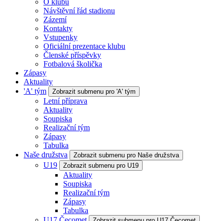
O klubu
Návštěvní řád stadionu
Zázemí
Kontakty
Vstupenky
Oficiální prezentace klubu
Členské příspěvky
Fotbalová školička
Zápasy
Aktuality
'A' tým
Zobrazit submenu pro 'A' tým
Letní příprava
Aktuality
Soupiska
Realizační tým
Zápasy
Tabulka
Naše družstva
Zobrazit submenu pro Naše družstva
U19
Zobrazit submenu pro U19
Aktuality
Soupiska
Realizační tým
Zápasy
Tabulka
U17 Čecomet
Zobrazit submenu pro U17 Čecomet