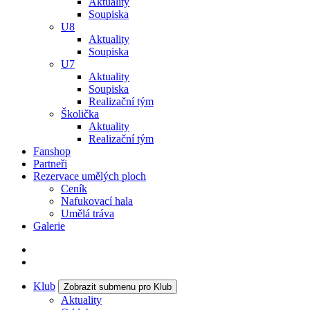
Aktuality
Soupiska
U8
Aktuality
Soupiska
U7
Aktuality
Soupiska
Realizační tým
Školička
Aktuality
Realizační tým
Fanshop
Partneři
Rezervace umělých ploch
Ceník
Nafukovací hala
Umělá tráva
Galerie
Klub
Zobrazit submenu pro Klub
Aktuality