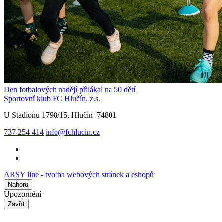
Den fotbalových nadějí přilákal na 50 dětí
Sportovní klub FC Hlučín, z.s.
U Stadionu 1798/15, Hlučín 74801
737 254 414
info@fchlucin.cz
ARSY line - tvorba webových stránek a eshopů
Nahoru
Upozornění
Zavřít