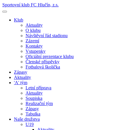
Sportovní klub FC Hlučín, z.s.
Klub
Aktuality
O klubu
Návštěvní řád stadionu
Zázemí
Kontakty
Vstupenky
Oficiální prezentace klubu
Členské příspěvky
Fotbalová školička
Zápasy
Aktuality
'A' tým
Letní příprava
Aktuality
Soupiska
Realizační tým
Zápasy
Tabulka
Naše družstva
U19
Aktuality